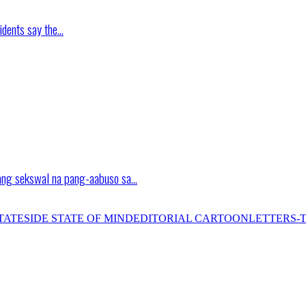
idents say the…
ang sekswal na pang-aabuso sa…
TATESIDE STATE OF MIND
EDITORIAL CARTOON
LETTERS-