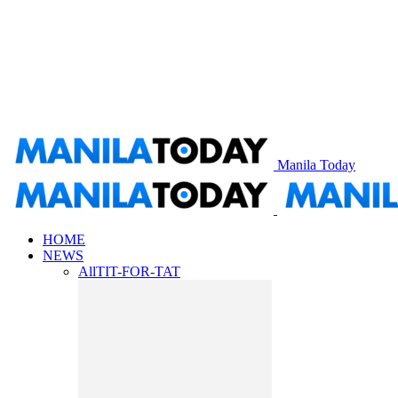
Manila Today
HOME
NEWS
All
TIT-FOR-TAT