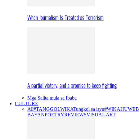
When Journalism Is Treated as Terrorism
A partial victory, and a promise to keep fighting
Mga Salita mula sa Ibaba
CULTURE
All
#TANGGOLWIKA
Tungkol sa isyu
#WIKAHUWEB
BAYAN
POETRY
REVIEWS
VISUAL ART