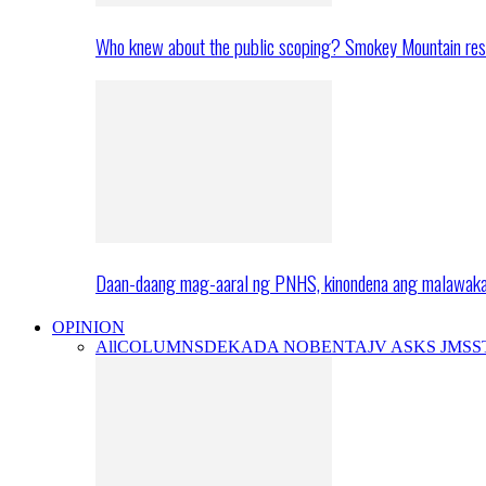
Who knew about the public scoping? Smokey Mountain res
Daan-daang mag-aaral ng PNHS, kinondena ang malawak
OPINION
All
COLUMNS
DEKADA NOBENTA
JV ASKS JMS
S