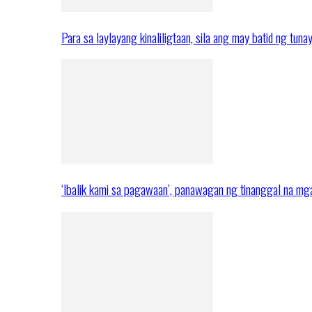
Para sa laylayang kinaliligtaan, sila ang may batid ng tuna
‘Ibalik kami sa pagawaan’, panawagan ng tinanggal na 