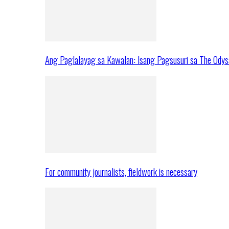
Ang Paglalayag sa Kawalan: Isang Pagsusuri sa The Ody
For community journalists, fieldwork is necessary