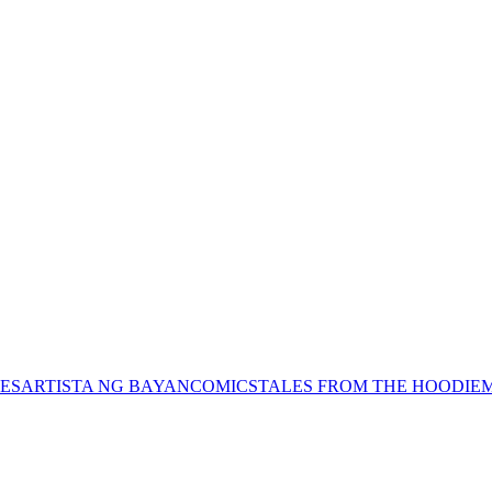
ES
ARTISTA NG BAYAN
COMICS
TALES FROM THE HOODIE
M