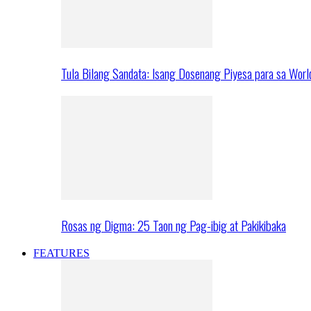
Tula Bilang Sandata: Isang Dosenang Piyesa para sa Worl
Rosas ng Digma: 25 Taon ng Pag-ibig at Pakikibaka
FEATURES