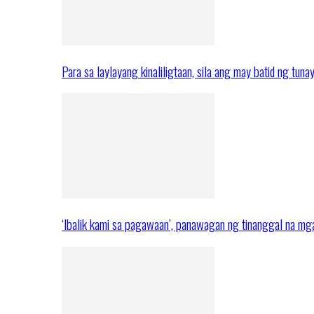
Para sa laylayang kinaliligtaan, sila ang may batid ng tuna
‘Ibalik kami sa pagawaan’, panawagan ng tinanggal na 