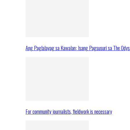
Ang Paglalayag sa Kawalan: Isang Pagsusuri sa The Ody
For community journalists, fieldwork is necessary