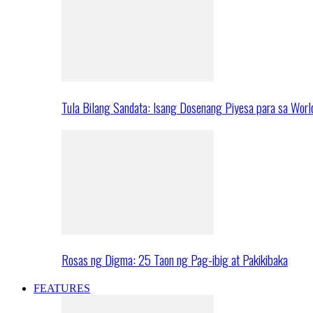
Tula Bilang Sandata: Isang Dosenang Piyesa para sa Worl
Rosas ng Digma: 25 Taon ng Pag-ibig at Pakikibaka
FEATURES