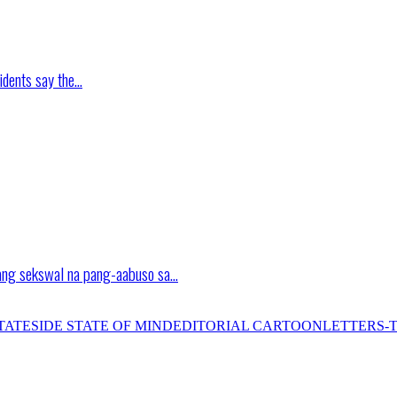
idents say the…
ang sekswal na pang-aabuso sa…
TATESIDE STATE OF MIND
EDITORIAL CARTOON
LETTERS-