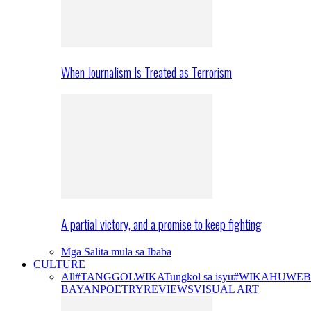
When Journalism Is Treated as Terrorism
A partial victory, and a promise to keep fighting
Mga Salita mula sa Ibaba
CULTURE
All
#TANGGOLWIKA
Tungkol sa isyu
#WIKAHUWEB
BAYAN
POETRY
REVIEWS
VISUAL ART