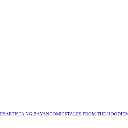
ES
ARTISTA NG BAYAN
COMICS
TALES FROM THE HOODIE
M