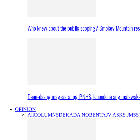
Who knew about the public scoping? Smokey Mountain res
Daan-daang mag-aaral ng PNHS, kinondena ang malawak
OPINION
All
COLUMNS
DEKADA NOBENTA
JV ASKS JMS
S