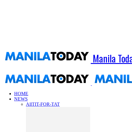
Manila Tod
HOME
NEWS
All
TIT-FOR-TAT