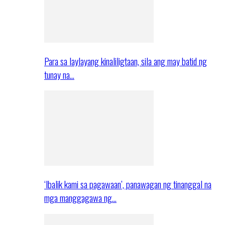
Para sa laylayang kinaliligtaan, sila ang may batid ng
tunay na…
‘Ibalik kami sa pagawaan’, panawagan ng tinanggal na
mga manggagawa ng…