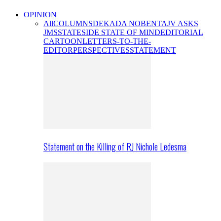
OPINION
All
COLUMNS
DEKADA NOBENTA
JV ASKS
JMS
STATESIDE STATE OF MIND
EDITORIAL
CARTOON
LETTERS-TO-THE-
EDITOR
PERSPECTIVES
STATEMENT
Statement on the Killing of RJ Nichole Ledesma