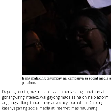
Isang malaking tagumpay na kampanya sa social media a
panahon.
Dagdag pa rito, mas malapit sila sa panlasa ng kabataan at
gitnang-uring intelektuwal gayong madalas na online platform
ang nagsisilbing tahanan ng advocacy journalism. Dulot ng
katanyagan ng social media at Internet, mas nauunang