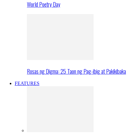
World Poetry Day
Rosas ng Digma: 25 Taon ng Pag-ibig at Pakikibaka
FEATURES