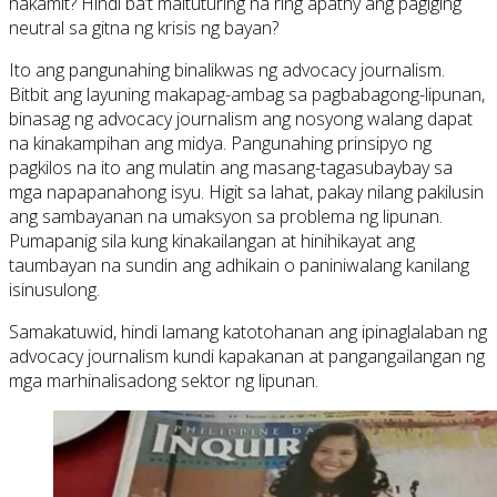
nakamit? Hindi ba’t maituturing na ring apathy ang pagiging
neutral sa gitna ng krisis ng bayan?
Ito ang pangunahing binalikwas ng advocacy journalism.
Bitbit ang layuning makapag-ambag sa pagbabagong-lipunan,
binasag ng advocacy journalism ang nosyong walang dapat
na kinakampihan ang midya. Pangunahing prinsipyo ng
pagkilos na ito ang mulatin ang masang-tagasubaybay sa
mga napapanahong isyu. Higit sa lahat, pakay nilang pakilusin
ang sambayanan na umaksyon sa problema ng lipunan.
Pumapanig sila kung kinakailangan at hinihikayat ang
taumbayan na sundin ang adhikain o paniniwalang kanilang
isinusulong.
Samakatuwid, hindi lamang katotohanan ang ipinaglalaban ng
advocacy journalism kundi kapakanan at pangangailangan ng
mga marhinalisadong sektor ng lipunan.