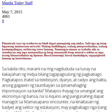
Manila Today Staff
-
May 7, 2015
4061
0
Pinaniwala tayo ng tradisyon na hindi dapat pumapanig ang midya. Sabi nga ng isang
higanteng mainstream network: Walang kinikilingan, walang pinoprotektahan, walang
kasinungalingan, serbisyong totoo lamang. Tumutugon umano sa trabaho nila sa
taumbayan ang mga mamamahayag kung mananatili itong neutral o unbias sa mga
isyung kinasasadlakan ng lipunan. Bawal kumampi, bawal manindigan, tagapaghatid
lamang ng katotohanan.
Sa kabila nito, marami na ring nagdududa sa tunay na
kakayahan ng midya bilang tagapagsulong ng pagbabago.
Pagkatapos ihatid sa telebisyon, dyaryo, at radyo ang balita,
anong gagawin ng taumbayan sa ipinamahaging
impormasyon sa kanila? Matapos ihayag na umangat ang
ekonomya ng bansa, na si Aquino ang pangunahing dapat
managot sa Mamasapano encounter, na kinaltasan ng
badyet ang sektor ng edukasyon, may pagbabago nga bang