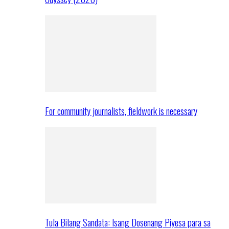
For community journalists, fieldwork is necessary
Tula Bilang Sandata: Isang Dosenang Piyesa para sa