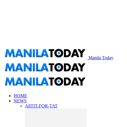
Manila Today
HOME
NEWS
All
TIT-FOR-TAT