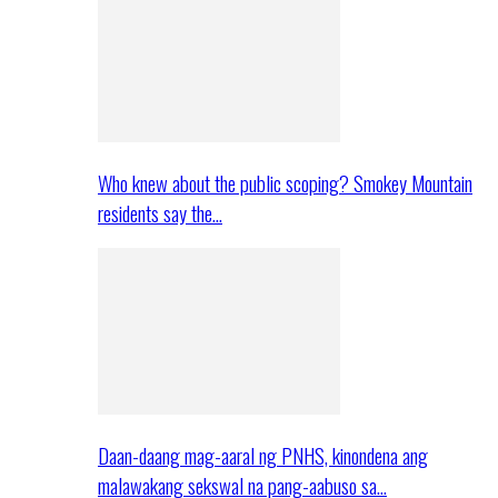
Who knew about the public scoping? Smokey Mountain
residents say the…
Daan-daang mag-aaral ng PNHS, kinondena ang
malawakang sekswal na pang-aabuso sa…