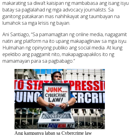
makarating sa diwa’t kaisipan ng mambabasa ang isang isyu
batay sa paglalahad ng mga advocacy journalists. Sa
ganitong patakaran mas nahihikayat ang taumbayan na
lumahok sa mga krisis ng bayan.
Ani Santiago, “Sa pamamagitan ng online media, nagagamit
natin ang platform na ito upang makapaglinaw sa mga isyu.
Hulmahan ng opinyong publiko ang social media. At kung
epektibo ang paggamit nito, makapagpapakilos ito ng
mamamayan para sa pagbabago.”
Ang kampanya laban sa Cybercrime law