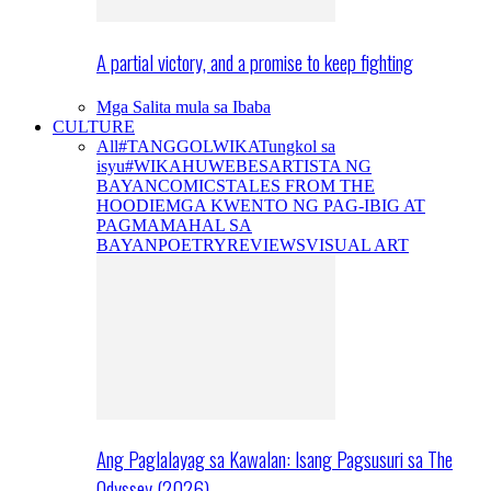
A partial victory, and a promise to keep fighting
Mga Salita mula sa Ibaba
CULTURE
All
#TANGGOLWIKA
Tungkol sa
isyu
#WIKAHUWEBES
ARTISTA NG
BAYAN
COMICS
TALES FROM THE
HOODIE
MGA KWENTO NG PAG-IBIG AT
PAGMAMAHAL SA
BAYAN
POETRY
REVIEWS
VISUAL ART
Ang Paglalayag sa Kawalan: Isang Pagsusuri sa The
Odyssey (2026)