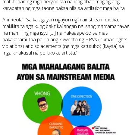
matutuhan ng mga peryodista na ipaglaban maging ang
karapatan ng mga taong paksa nila sa artikulo’t mga balita.
Ani Reola, “Sa kalagayan ngayon ng mainstream media,
makikita talaga kung bakit kailangan ng isang mamamahayag
na mamili ng mga isyu […] na nakaaapekto sa mas
nakakarami. Iba pa rin ang kuwento ng HRVs (human rights
violations) at displacements (ng mga katutubo) [kaysa] sa
mga kinakasal na politiko at artista.”