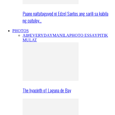
Paano naitataguyod ni Edzel Santos ang sarili sa kabila
ng patuloy…
PHOTOS
All
#EVERYDAYMANILA
PHOTO ESSAY
PITIK
MULAT
The hyacinth of Laguna de Bay