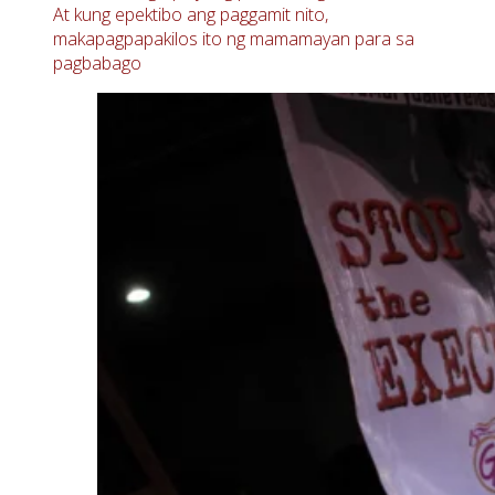
At kung epektibo ang paggamit nito,
makapagpapakilos ito ng mamamayan para sa
pagbabago