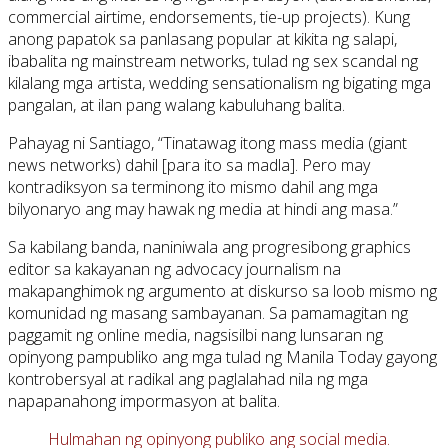
commercial airtime, endorsements, tie-up projects). Kung
anong papatok sa panlasang popular at kikita ng salapi,
ibabalita ng mainstream networks, tulad ng sex scandal ng
kilalang mga artista, wedding sensationalism ng bigating mga
pangalan, at ilan pang walang kabuluhang balita.
Pahayag ni Santiago, “Tinatawag itong mass media (giant
news networks) dahil [para ito sa madla]. Pero may
kontradiksyon sa terminong ito mismo dahil ang mga
bilyonaryo ang may hawak ng media at hindi ang masa.”
Sa kabilang banda, naniniwala ang progresibong graphics
editor sa kakayanan ng advocacy journalism na
makapanghimok ng argumento at diskurso sa loob mismo ng
komunidad ng masang sambayanan. Sa pamamagitan ng
paggamit ng online media, nagsisilbi nang lunsaran ng
opinyong pampubliko ang mga tulad ng Manila Today gayong
kontrobersyal at radikal ang paglalahad nila ng mga
napapanahong impormasyon at balita.
Hulmahan ng opinyong publiko ang social media.