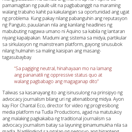
pamamagitan ng paulit-ulit na pagbabanggit na maraming
walang trabaho kahit pa kakulangan sa oportunidad ang ugat
ng problema. Kung pakay nilang pabanguhin ang reputasyon
ng Pangulo, pauulanan nila ang kanilang headlines ng
mabubuting nagawa umano ni Aquino sa kabila ng lantaran
niyang kapalpakan. Madumi ang sistema sa midya, partikular
sa sirkulasyon ng mainstream platform, gayong sinusubok
nilang hulmahin sa maling kaisipan ang masang-
tagasubaybay.
“
Sa pagiging neutral, hinahayaan mo na lamang
ang pananatili ng oppressive status quo at
walang pagbabago ang magaganap dito”
Taliwas sa kasanayang ito ang isinusulong na prinsipyo ng
advocacy journalism bilang uri ng altenatibong midya. Ayon
kay Flor Chantal Eco, director for video ng progresibong
media platform na Tudla Productions, agad na matutukoy
ang malaking pagkakaiba ng traditional journalism sa
advocacy journalism batay sa layuning ipinamumukha nila sa
madla. Naglilingkod sa ngalan ng negosyo ang higanteng