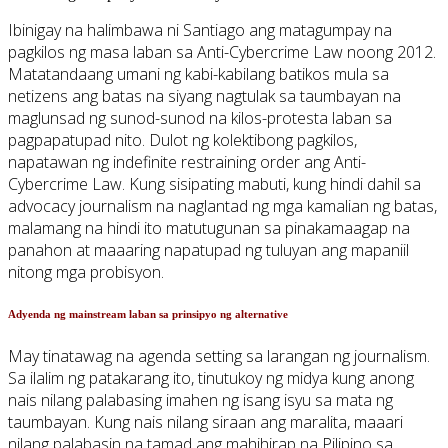
Ibinigay na halimbawa ni Santiago ang matagumpay na
pagkilos ng masa laban sa Anti-Cybercrime Law noong 2012.
Matatandaang umani ng kabi-kabilang batikos mula sa
netizens ang batas na siyang nagtulak sa taumbayan na
maglunsad ng sunod-sunod na kilos-protesta laban sa
pagpapatupad nito. Dulot ng kolektibong pagkilos,
napatawan ng indefinite restraining order ang Anti-
Cybercrime Law. Kung sisipating mabuti, kung hindi dahil sa
advocacy journalism na naglantad ng mga kamalian ng batas,
malamang na hindi ito matutugunan sa pinakamaagap na
panahon at maaaring napatupad ng tuluyan ang mapaniil
nitong mga probisyon.
Adyenda ng mainstream laban sa prinsipyo ng alternative
May tinatawag na agenda setting sa larangan ng journalism.
Sa ilalim ng patakarang ito, tinutukoy ng midya kung anong
nais nilang palabasing imahen ng isang isyu sa mata ng
taumbayan. Kung nais nilang siraan ang maralita, maaari
nilang palabasin na tamad ang mahihirap na Pilipino sa