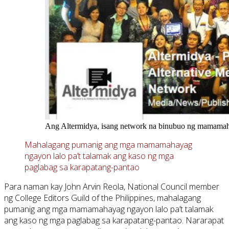
Ang Altermidya, isang network na binubuo ng mamamaha
Mahalagang pumanig ang mga mamamahayag
ngayon lalo pa’t talamak ang kaso ng mga
paglabag sa karapatang-pantao
Para naman kay John Arvin Reola, National Council member
ng College Editors Guild of the Philippines, mahalagang
pumanig ang mga mamamahayag ngayon lalo pa’t talamak
ang kaso ng mga paglabag sa karapatang-pantao. Nararapat