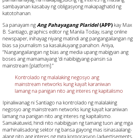
sambayanan kasabay ng obligasyong makapaghatid ng
katotohanan.
Sa panayam ng
Ang Pahayagang Plaridel
(APP)
kay Max
B. Santiago, graphics editor ng Manila Today, isang online
newspaper, inihayag niyang matindi ang pangangailangan ng
bias sa journalism sa kasalukuyang panahon. Aniya,
“Nangangailangan ng bias ang media upang mabigyan ang
boses ang mamamayang ‘di nabibigyang-pansin sa
mainstream [platform].”
Kontrolado ng malalaking negosyo ang
mainstream networks kung kaya’t karaniwan
lamang na panigan nito ang interes ng kapitalismo
Ipinaliwanag ni Santiago na kontrolado ng malalaking
negosyo ang mainstream networks kung kaya’t karaniwan
lamang na panigan nito ang interes ng kapitalismo.
Samakatuwid, hindi nito nabibigyan ng tamang tuon ang mga
marhinalisadong sektor ng bansa gayong mas isinasaalang-
alang nito ang interes ng mga korporasyon (advertisements,