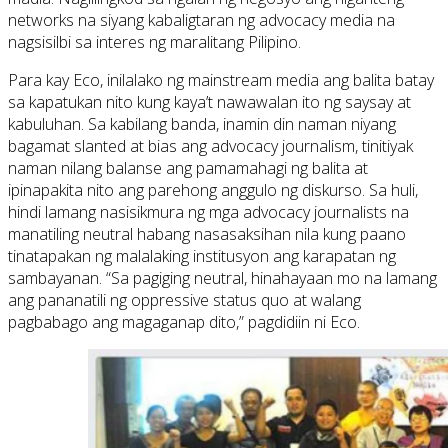
networks na siyang kabaligtaran ng advocacy media na
nagsisilbi sa interes ng maralitang Pilipino.
Para kay Eco, inilalako ng mainstream media ang balita batay
sa kapatukan nito kung kaya’t nawawalan ito ng saysay at
kabuluhan. Sa kabilang banda, inamin din naman niyang
bagamat slanted at bias ang advocacy journalism, tinitiyak
naman nilang balanse ang pamamahagi ng balita at
ipinapakita nito ang parehong anggulo ng diskurso. Sa huli,
hindi lamang nasisikmura ng mga advocacy journalists na
manatiling neutral habang nasasaksihan nila kung paano
tinatapakan ng malalaking institusyon ang karapatan ng
sambayanan. “Sa pagiging neutral, hinahayaan mo na lamang
ang pananatili ng oppressive status quo at walang
pagbabago ang magaganap dito,” pagdidiin ni Eco.