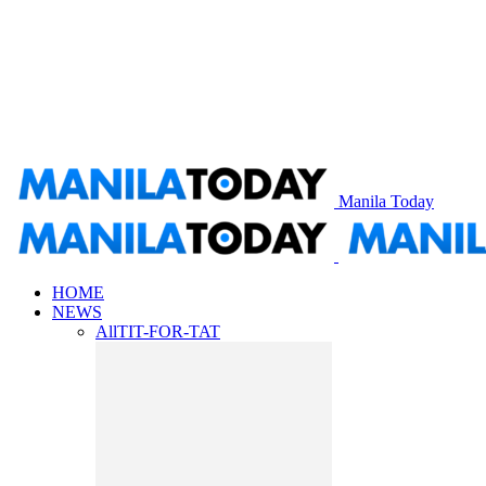
Manila Today
HOME
NEWS
All
TIT-FOR-TAT