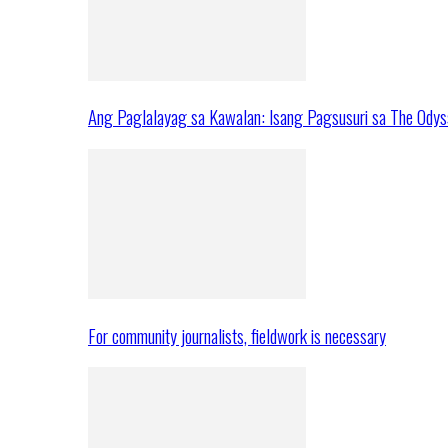
Ang Paglalayag sa Kawalan: Isang Pagsusuri sa The Ody
For community journalists, fieldwork is necessary