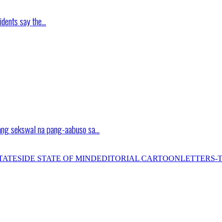
idents say the…
ang sekswal na pang-aabuso sa…
TATESIDE STATE OF MIND
EDITORIAL CARTOON
LETTERS-