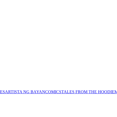
ES
ARTISTA NG BAYAN
COMICS
TALES FROM THE HOODIE
M