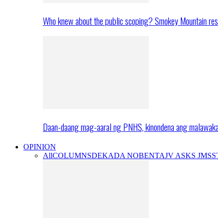
Who knew about the public scoping? Smokey Mountain res
Daan-daang mag-aaral ng PNHS, kinondena ang malawak
OPINION
All
COLUMNS
DEKADA NOBENTA
JV ASKS JMS
S