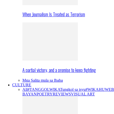
When Journalism Is Treated as Terrorism
A partial victory, and a promise to keep fighting
Mga Salita mula sa Ibaba
CULTURE
All
#TANGGOLWIKA
Tungkol sa isyu
#WIKAHUWEB
BAYAN
POETRY
REVIEWS
VISUAL ART