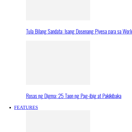
Tula Bilang Sandata: Isang Dosenang Piyesa para sa Worl
Rosas ng Digma: 25 Taon ng Pag-ibig at Pakikibaka
FEATURES