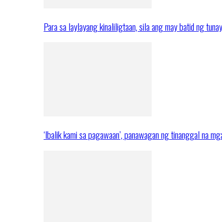
Para sa laylayang kinaliligtaan, sila ang may batid ng tuna
‘Ibalik kami sa pagawaan’, panawagan ng tinanggal na 