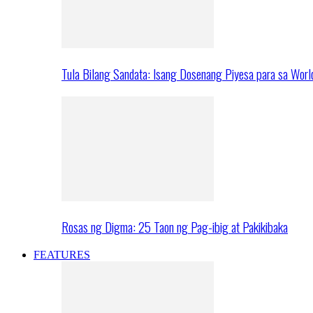
Tula Bilang Sandata: Isang Dosenang Piyesa para sa Worl
Rosas ng Digma: 25 Taon ng Pag-ibig at Pakikibaka
FEATURES