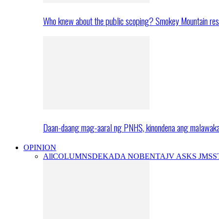
Who knew about the public scoping? Smokey Mountain res
Daan-daang mag-aaral ng PNHS, kinondena ang malawak
OPINION
All
COLUMNS
DEKADA NOBENTA
JV ASKS JMS
S