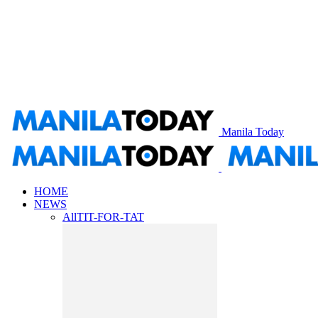
Manila Today
HOME
NEWS
All
TIT-FOR-TAT