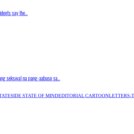
idents say the…
ang sekswal na pang-aabuso sa…
TATESIDE STATE OF MIND
EDITORIAL CARTOON
LETTERS-