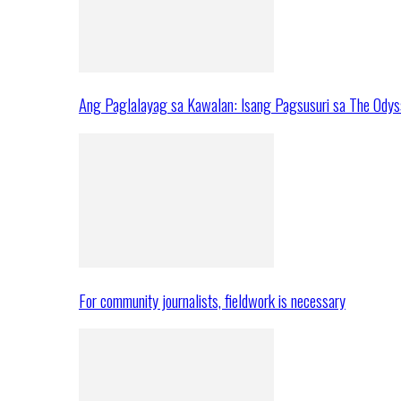
Ang Paglalayag sa Kawalan: Isang Pagsusuri sa The Ody
For community journalists, fieldwork is necessary