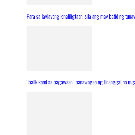
Para sa laylayang kinaliligtaan, sila ang may batid ng tuna
‘Ibalik kami sa pagawaan’, panawagan ng tinanggal na 