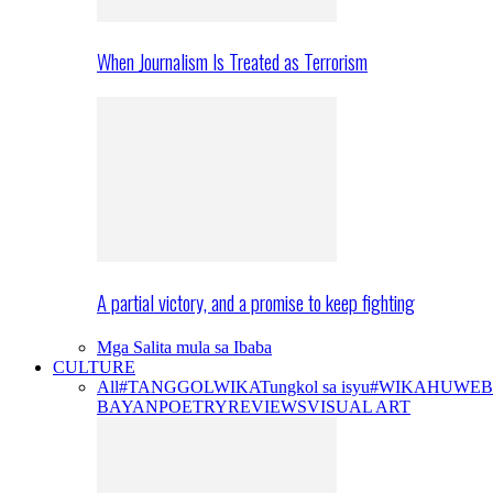
When Journalism Is Treated as Terrorism
A partial victory, and a promise to keep fighting
Mga Salita mula sa Ibaba
CULTURE
All
#TANGGOLWIKA
Tungkol sa isyu
#WIKAHUWEB
BAYAN
POETRY
REVIEWS
VISUAL ART