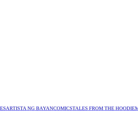
ES
ARTISTA NG BAYAN
COMICS
TALES FROM THE HOODIE
M