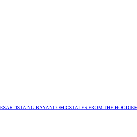
ES
ARTISTA NG BAYAN
COMICS
TALES FROM THE HOODIE
M