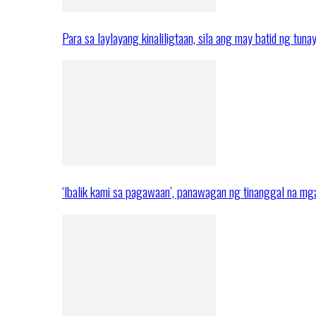
Para sa laylayang kinaliligtaan, sila ang may batid ng tuna
‘Ibalik kami sa pagawaan’, panawagan ng tinanggal na 