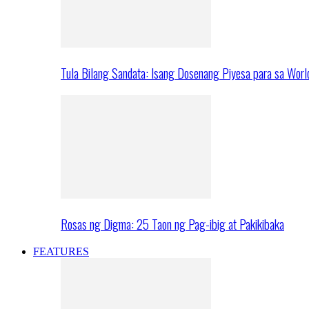
Tula Bilang Sandata: Isang Dosenang Piyesa para sa Worl
Rosas ng Digma: 25 Taon ng Pag-ibig at Pakikibaka
FEATURES