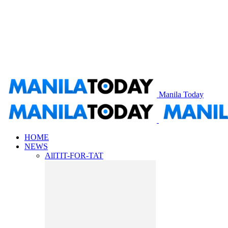
Manila Today
HOME
NEWS
All
TIT-FOR-TAT