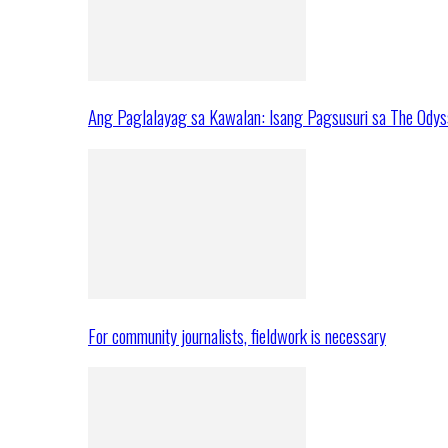
Ang Paglalayag sa Kawalan: Isang Pagsusuri sa The Ody
For community journalists, fieldwork is necessary