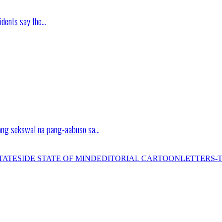
idents say the…
ang sekswal na pang-aabuso sa…
TATESIDE STATE OF MIND
EDITORIAL CARTOON
LETTERS-