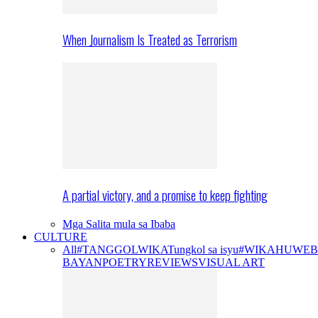
When Journalism Is Treated as Terrorism
A partial victory, and a promise to keep fighting
Mga Salita mula sa Ibaba
CULTURE
All
#TANGGOLWIKA
Tungkol sa isyu
#WIKAHUWEB
BAYAN
POETRY
REVIEWS
VISUAL ART