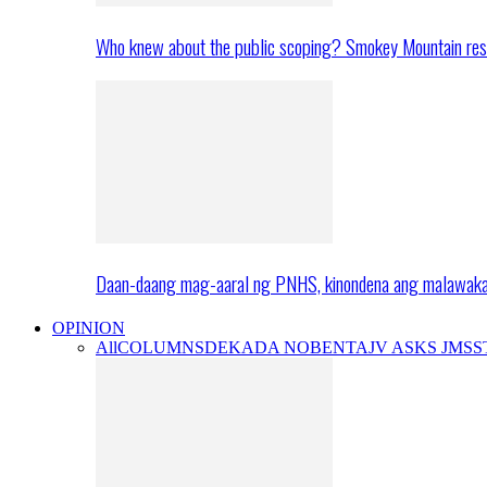
Who knew about the public scoping? Smokey Mountain res
Daan-daang mag-aaral ng PNHS, kinondena ang malawak
OPINION
All
COLUMNS
DEKADA NOBENTA
JV ASKS JMS
S