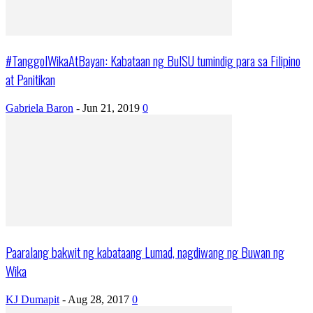
#TanggolWikaAtBayan: Kabataan ng BulSU tumindig para sa Filipino
at Panitikan
Gabriela Baron
-
Jun 21, 2019
0
Paaralang bakwit ng kabataang Lumad, nagdiwang ng Buwan ng
Wika
KJ Dumapit
-
Aug 28, 2017
0