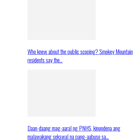
Who knew about the public scoping? Smokey Mountain
residents say the…
Daan-daang mag-aaral ng PNHS, kinondena ang
malawakang sekswal na pang-aabuso sa…