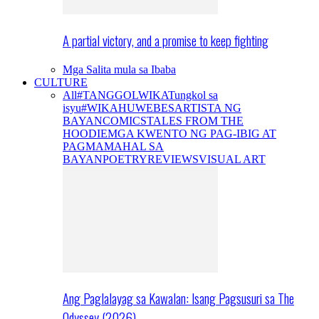
A partial victory, and a promise to keep fighting
Mga Salita mula sa Ibaba
CULTURE
All
#TANGGOLWIKA
Tungkol sa
isyu
#WIKAHUWEBES
ARTISTA NG
BAYAN
COMICS
TALES FROM THE
HOODIE
MGA KWENTO NG PAG-IBIG AT
PAGMAMAHAL SA
BAYAN
POETRY
REVIEWS
VISUAL ART
Ang Paglalayag sa Kawalan: Isang Pagsusuri sa The
Odyssey (2026)