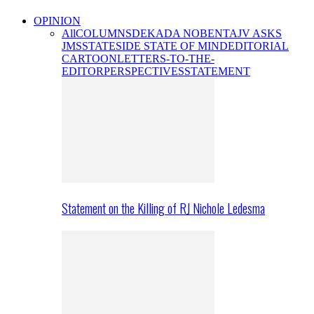
OPINION
All
COLUMNS
DEKADA NOBENTA
JV ASKS
JMS
STATESIDE STATE OF MIND
EDITORIAL
CARTOON
LETTERS-TO-THE-
EDITOR
PERSPECTIVES
STATEMENT
Statement on the Killing of RJ Nichole Ledesma