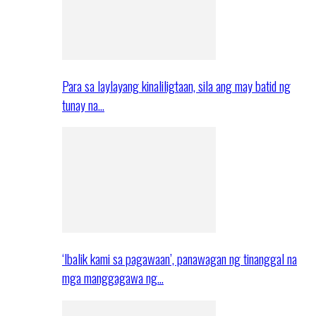
Para sa laylayang kinaliligtaan, sila ang may batid ng
tunay na…
‘Ibalik kami sa pagawaan’, panawagan ng tinanggal na
mga manggagawa ng…