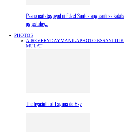
Paano naitataguyod ni Edzel Santos ang sarili sa kabila
ng patuloy…
PHOTOS
All
#EVERYDAYMANILA
PHOTO ESSAY
PITIK
MULAT
The hyacinth of Laguna de Bay