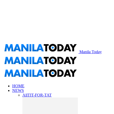
Manila Today
HOME
NEWS
All
TIT-FOR-TAT