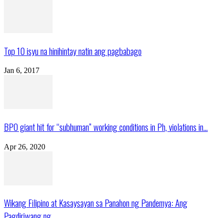
Top 10 isyu na hinihintay natin ang pagbabago
Jan 6, 2017
BPO giant hit for “subhuman” working conditions in Ph, violations in...
Apr 26, 2020
Wikang Filipino at Kasaysayan sa Panahon ng Pandemya: Ang
Pagdiriwang ng...