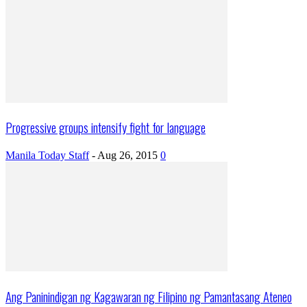
Progressive groups intensify fight for language
Manila Today Staff
-
Aug 26, 2015
0
Ang Paninindigan ng Kagawaran ng Filipino ng Pamantasang Ateneo