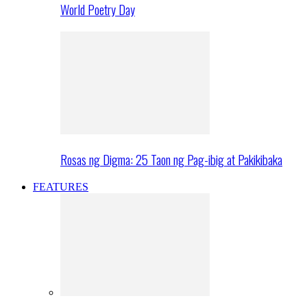
World Poetry Day
Rosas ng Digma: 25 Taon ng Pag-ibig at Pakikibaka
FEATURES