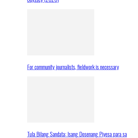
For community journalists, fieldwork is necessary
Tula Bilang Sandata: Isang Dosenang Piyesa para sa