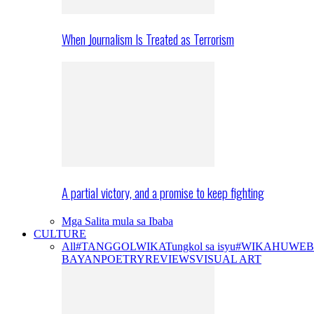
When Journalism Is Treated as Terrorism
A partial victory, and a promise to keep fighting
Mga Salita mula sa Ibaba
CULTURE
All
#TANGGOLWIKA
Tungkol sa isyu
#WIKAHUWEB
BAYAN
POETRY
REVIEWS
VISUAL ART