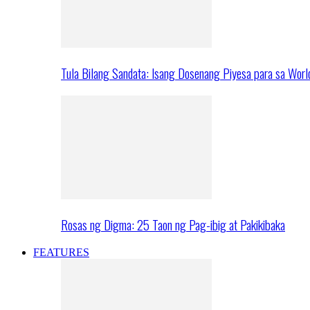
Tula Bilang Sandata: Isang Dosenang Piyesa para sa Worl
Rosas ng Digma: 25 Taon ng Pag-ibig at Pakikibaka
FEATURES