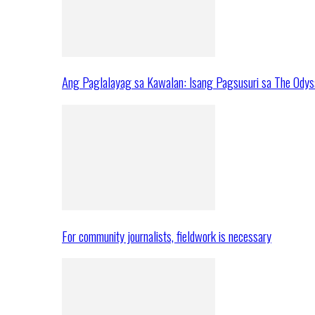
Ang Paglalayag sa Kawalan: Isang Pagsusuri sa The Ody
For community journalists, fieldwork is necessary