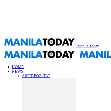
Manila Today
HOME
NEWS
All
TIT-FOR-TAT