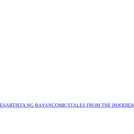
ES
ARTISTA NG BAYAN
COMICS
TALES FROM THE HOODIE
M