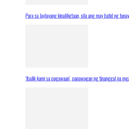
Para sa laylayang kinaliligtaan, sila ang may batid ng tuna
‘Ibalik kami sa pagawaan’, panawagan ng tinanggal na 