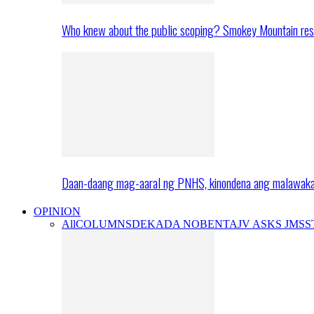
Who knew about the public scoping? Smokey Mountain res
Daan-daang mag-aaral ng PNHS, kinondena ang malawak
OPINION
All
COLUMNS
DEKADA NOBENTA
JV ASKS JMS
S