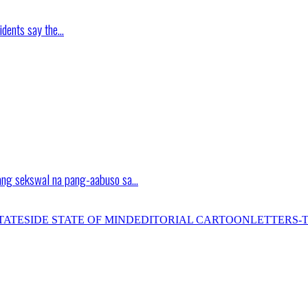
idents say the…
ang sekswal na pang-aabuso sa…
TATESIDE STATE OF MIND
EDITORIAL CARTOON
LETTERS-