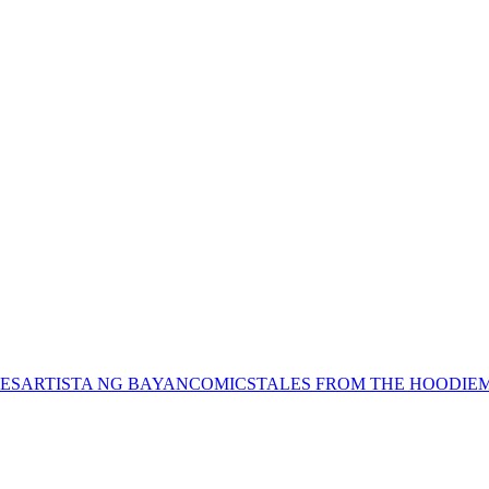
ES
ARTISTA NG BAYAN
COMICS
TALES FROM THE HOODIE
M