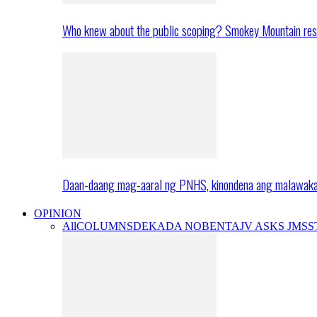
Who knew about the public scoping? Smokey Mountain res
Daan-daang mag-aaral ng PNHS, kinondena ang malawak
OPINION
All
COLUMNS
DEKADA NOBENTA
JV ASKS JMS
S