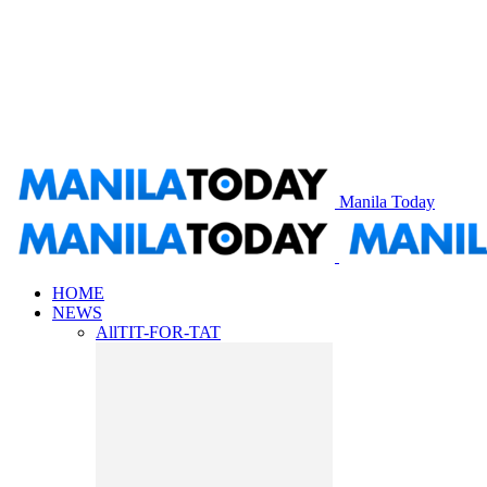
Manila Today
HOME
NEWS
All
TIT-FOR-TAT