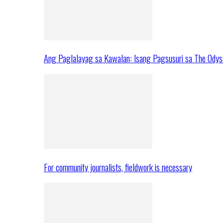
Ang Paglalayag sa Kawalan: Isang Pagsusuri sa The Ody
For community journalists, fieldwork is necessary