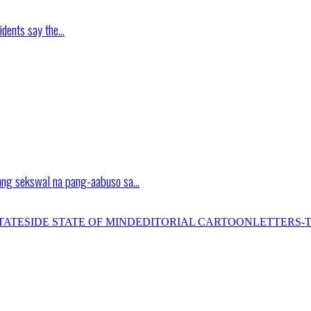
idents say the…
ang sekswal na pang-aabuso sa…
TATESIDE STATE OF MIND
EDITORIAL CARTOON
LETTERS-