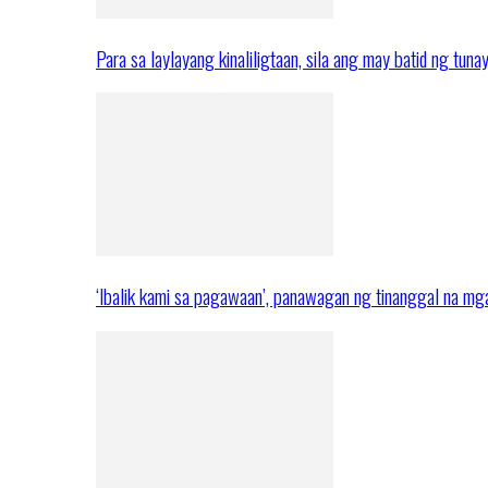
Para sa laylayang kinaliligtaan, sila ang may batid ng tuna
‘Ibalik kami sa pagawaan’, panawagan ng tinanggal na 