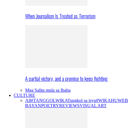
When Journalism Is Treated as Terrorism
A partial victory, and a promise to keep fighting
Mga Salita mula sa Ibaba
CULTURE
All
#TANGGOLWIKA
Tungkol sa isyu
#WIKAHUWEB
BAYAN
POETRY
REVIEWS
VISUAL ART