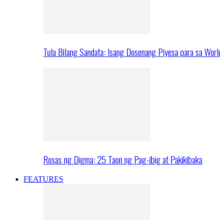
Tula Bilang Sandata: Isang Dosenang Piyesa para sa Worl
Rosas ng Digma: 25 Taon ng Pag-ibig at Pakikibaka
FEATURES