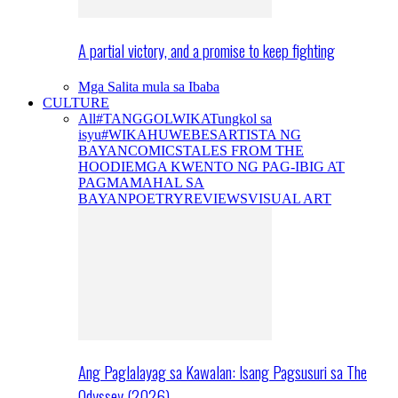
A partial victory, and a promise to keep fighting
Mga Salita mula sa Ibaba
CULTURE
All
#TANGGOLWIKA
Tungkol sa
isyu
#WIKAHUWEBES
ARTISTA NG
BAYAN
COMICS
TALES FROM THE
HOODIE
MGA KWENTO NG PAG-IBIG AT
PAGMAMAHAL SA
BAYAN
POETRY
REVIEWS
VISUAL ART
Ang Paglalayag sa Kawalan: Isang Pagsusuri sa The
Odyssey (2026)