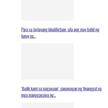
Para sa laylayang kinaliligtaan, sila ang may batid ng
tunay na…
‘Ibalik kami sa pagawaan’, panawagan ng tinanggal na
mga manggagawa ng…