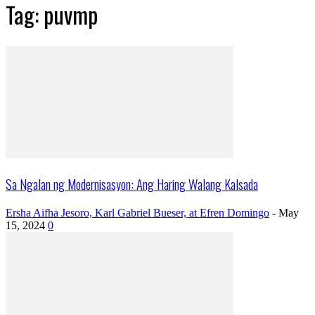
Tag: puvmp
Sa Ngalan ng Modernisasyon: Ang Haring Walang Kalsada
Ersha Aifha Jesoro, Karl Gabriel Bueser, at Efren Domingo
-
May
15, 2024
0