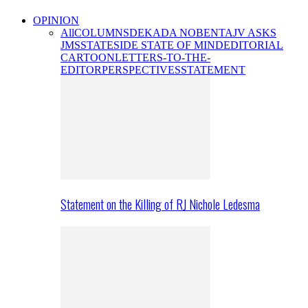
OPINION
All
COLUMNS
DEKADA NOBENTA
JV ASKS
JMS
STATESIDE STATE OF MIND
EDITORIAL
CARTOON
LETTERS-TO-THE-
EDITOR
PERSPECTIVES
STATEMENT
Statement on the Killing of RJ Nichole Ledesma