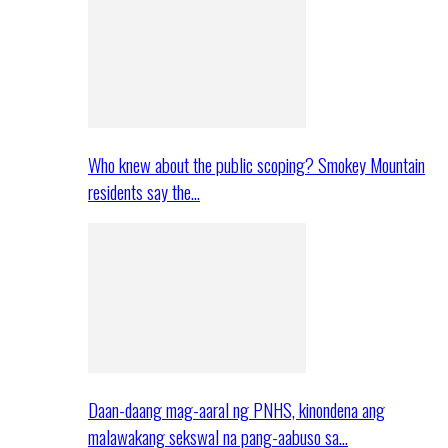
Who knew about the public scoping? Smokey Mountain
residents say the…
Daan-daang mag-aaral ng PNHS, kinondena ang
malawakang sekswal na pang-aabuso sa…