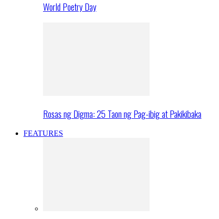
World Poetry Day
Rosas ng Digma: 25 Taon ng Pag-ibig at Pakikibaka
FEATURES