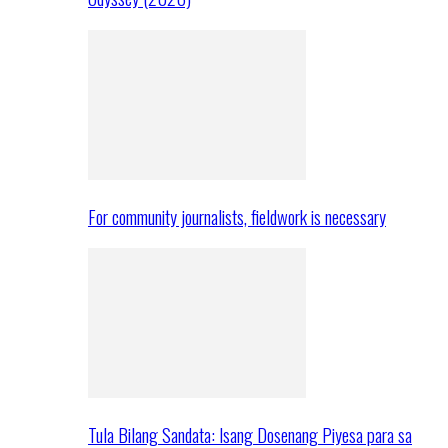
For community journalists, fieldwork is necessary
Tula Bilang Sandata: Isang Dosenang Piyesa para sa