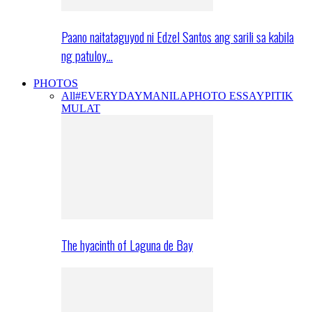
Paano naitataguyod ni Edzel Santos ang sarili sa kabila
ng patuloy…
PHOTOS
All
#EVERYDAYMANILA
PHOTO ESSAY
PITIK
MULAT
The hyacinth of Laguna de Bay