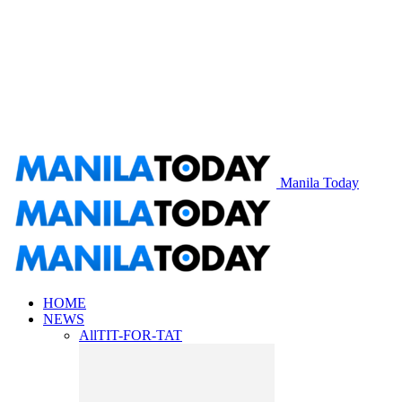
Manila Today
HOME
NEWS
All
TIT-FOR-TAT