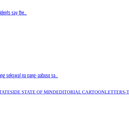
idents say the…
ang sekswal na pang-aabuso sa…
TATESIDE STATE OF MIND
EDITORIAL CARTOON
LETTERS-