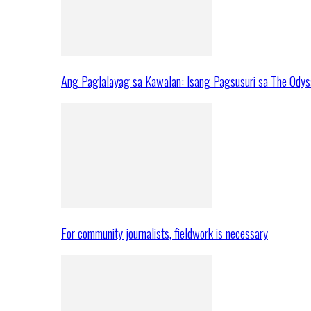
Ang Paglalayag sa Kawalan: Isang Pagsusuri sa The Ody
For community journalists, fieldwork is necessary