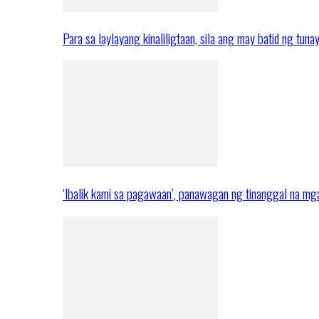
Para sa laylayang kinaliligtaan, sila ang may batid ng tuna
‘Ibalik kami sa pagawaan’, panawagan ng tinanggal na 