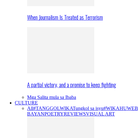
When Journalism Is Treated as Terrorism
A partial victory, and a promise to keep fighting
Mga Salita mula sa Ibaba
CULTURE
All
#TANGGOLWIKA
Tungkol sa isyu
#WIKAHUWEB
BAYAN
POETRY
REVIEWS
VISUAL ART