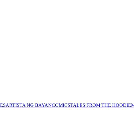
ES
ARTISTA NG BAYAN
COMICS
TALES FROM THE HOODIE
M