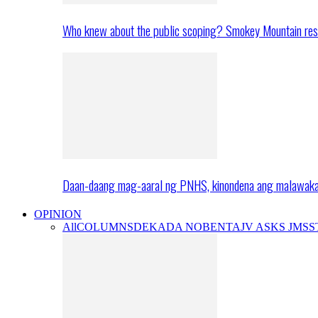
Who knew about the public scoping? Smokey Mountain res
Daan-daang mag-aaral ng PNHS, kinondena ang malawak
OPINION
All
COLUMNS
DEKADA NOBENTA
JV ASKS JMS
S