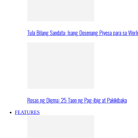
Tula Bilang Sandata: Isang Dosenang Piyesa para sa Worl
Rosas ng Digma: 25 Taon ng Pag-ibig at Pakikibaka
FEATURES