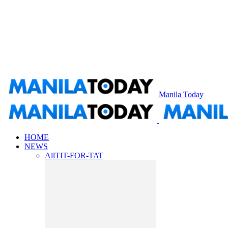
Manila Today
HOME
NEWS
All
TIT-FOR-TAT