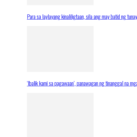
Para sa laylayang kinaliligtaan, sila ang may batid ng tuna
‘Ibalik kami sa pagawaan’, panawagan ng tinanggal na 