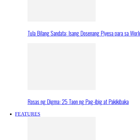
Tula Bilang Sandata: Isang Dosenang Piyesa para sa Worl
Rosas ng Digma: 25 Taon ng Pag-ibig at Pakikibaka
FEATURES