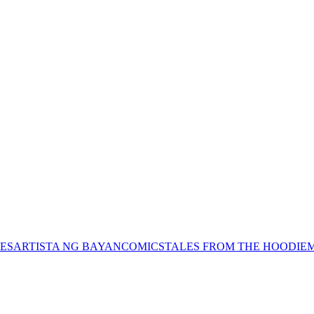
ES
ARTISTA NG BAYAN
COMICS
TALES FROM THE HOODIE
M