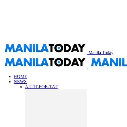
Manila Today
HOME
NEWS
All
TIT-FOR-TAT