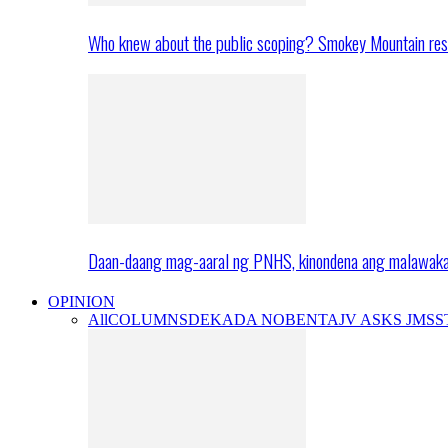
Who knew about the public scoping? Smokey Mountain res
Daan-daang mag-aaral ng PNHS, kinondena ang malawak
OPINION
All
COLUMNS
DEKADA NOBENTA
JV ASKS JMS
S