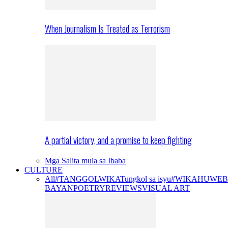
When Journalism Is Treated as Terrorism
A partial victory, and a promise to keep fighting
Mga Salita mula sa Ibaba
CULTURE
All
#TANGGOLWIKA
Tungkol sa isyu
#WIKAHUWEB
BAYAN
POETRY
REVIEWS
VISUAL ART