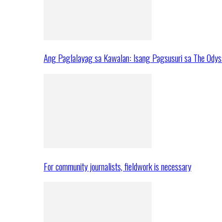
Ang Paglalayag sa Kawalan: Isang Pagsusuri sa The Ody
For community journalists, fieldwork is necessary