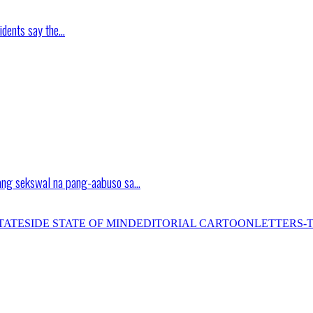
idents say the…
ang sekswal na pang-aabuso sa…
TATESIDE STATE OF MIND
EDITORIAL CARTOON
LETTERS-