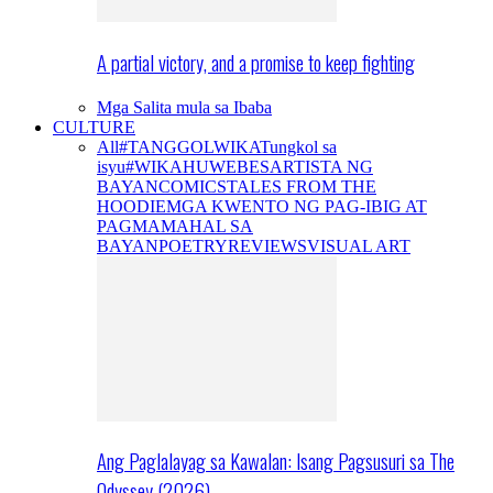
A partial victory, and a promise to keep fighting
Mga Salita mula sa Ibaba
CULTURE
All
#TANGGOLWIKA
Tungkol sa
isyu
#WIKAHUWEBES
ARTISTA NG
BAYAN
COMICS
TALES FROM THE
HOODIE
MGA KWENTO NG PAG-IBIG AT
PAGMAMAHAL SA
BAYAN
POETRY
REVIEWS
VISUAL ART
Ang Paglalayag sa Kawalan: Isang Pagsusuri sa The
Odyssey (2026)