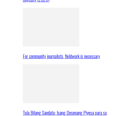
For community journalists, fieldwork is necessary
Tula Bilang Sandata: Isang Dosenang Piyesa para sa