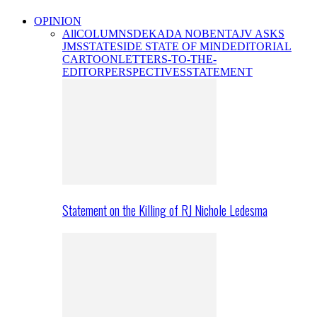
OPINION
All
COLUMNS
DEKADA NOBENTA
JV ASKS
JMS
STATESIDE STATE OF MIND
EDITORIAL
CARTOON
LETTERS-TO-THE-
EDITOR
PERSPECTIVES
STATEMENT
Statement on the Killing of RJ Nichole Ledesma