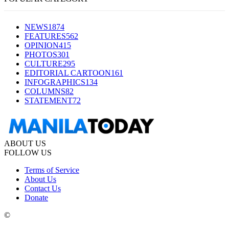
NEWS
1874
FEATURES
562
OPINION
415
PHOTOS
301
CULTURE
295
EDITORIAL CARTOON
161
INFOGRAPHICS
134
COLUMNS
82
STATEMENT
72
ABOUT US
FOLLOW US
Terms of Service
About Us
Contact Us
Donate
©