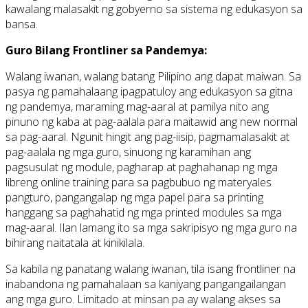
kawalang malasakit ng gobyerno sa sistema ng edukasyon sa
bansa.
Guro Bilang Frontliner sa Pandemya:
Walang iwanan, walang batang Pilipino ang dapat maiwan. Sa
pasya ng pamahalaang ipagpatuloy ang edukasyon sa gitna
ng pandemya, maraming mag-aaral at pamilya nito ang
pinuno ng kaba at pag-aalala para maitawid ang new normal
sa pag-aaral. Ngunit hingit ang pag-iisip, pagmamalasakit at
pag-aalala ng mga guro, sinuong ng karamihan ang
pagsusulat ng module, pagharap at paghahanap ng mga
libreng online training para sa pagbubuo ng materyales
pangturo, pangangalap ng mga papel para sa printing
hanggang sa paghahatid ng mga printed modules sa mga
mag-aaral. Ilan lamang ito sa mga sakripisyo ng mga guro na
bihirang naitatala at kinikilala.
Sa kabila ng panatang walang iwanan, tila isang frontliner na
inabandona ng pamahalaan sa kaniyang pangangailangan
ang mga guro. Limitado at minsan pa ay walang akses sa