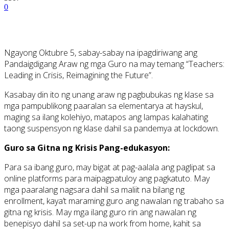
0
Ngayong Oktubre 5, sabay-sabay na ipagdiriwang ang
Pandaigdigang Araw ng mga Guro na may temang “Teachers:
Leading in Crisis, Reimagining the Future”.
Kasabay din ito ng unang araw ng pagbubukas ng klase sa
mga pampublikong paaralan sa elementarya at hayskul,
maging sa ilang kolehiyo, matapos ang lampas kalahating
taong suspensyon ng klase dahil sa pandemya at lockdown.
Guro sa Gitna ng Krisis Pang-edukasyon:
Para sa ibang guro, may bigat at pag-aalala ang paglipat sa
online platforms para maipagpatuloy ang pagkatuto. May
mga paaralang nagsara dahil sa maliit na bilang ng
enrollment, kaya’t maraming guro ang nawalan ng trabaho sa
gitna ng krisis. May mga ilang guro rin ang nawalan ng
benepisyo dahil sa set-up na work from home, kahit sa