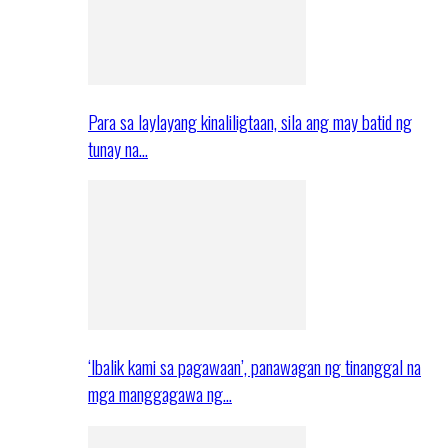
Para sa laylayang kinaliligtaan, sila ang may batid ng
tunay na…
‘Ibalik kami sa pagawaan’, panawagan ng tinanggal na
mga manggagawa ng…