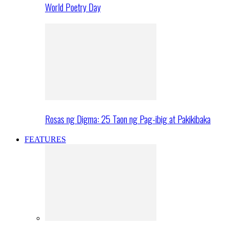
World Poetry Day
Rosas ng Digma: 25 Taon ng Pag-ibig at Pakikibaka
FEATURES