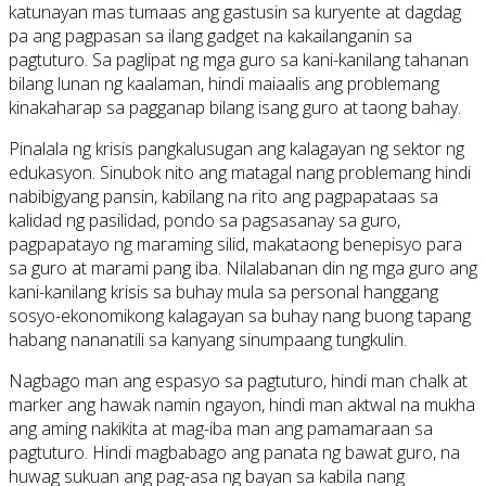
katunayan mas tumaas ang gastusin sa kuryente at dagdag
pa ang pagpasan sa ilang gadget na kakailanganin sa
pagtuturo. Sa paglipat ng mga guro sa kani-kanilang tahanan
bilang lunan ng kaalaman, hindi maiaalis ang problemang
kinakaharap sa pagganap bilang isang guro at taong bahay.
Pinalala ng krisis pangkalusugan ang kalagayan ng sektor ng
edukasyon. Sinubok nito ang matagal nang problemang hindi
nabibigyang pansin, kabilang na rito ang pagpapataas sa
kalidad ng pasilidad, pondo sa pagsasanay sa guro,
pagpapatayo ng maraming silid, makataong benepisyo para
sa guro at marami pang iba. Nilalabanan din ng mga guro ang
kani-kanilang krisis sa buhay mula sa personal hanggang
sosyo-ekonomikong kalagayan sa buhay nang buong tapang
habang nananatili sa kanyang sinumpaang tungkulin.
Nagbago man ang espasyo sa pagtuturo, hindi man chalk at
marker ang hawak namin ngayon, hindi man aktwal na mukha
ang aming nakikita at mag-iba man ang pamamaraan sa
pagtuturo. Hindi magbabago ang panata ng bawat guro, na
huwag sukuan ang pag-asa ng bayan sa kabila nang