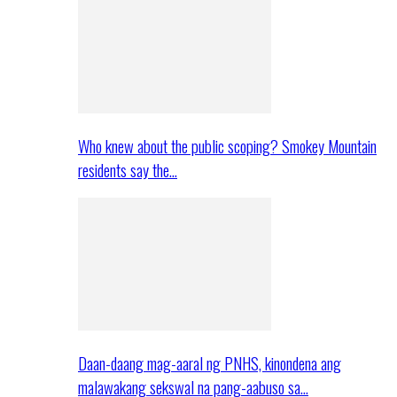
Who knew about the public scoping? Smokey Mountain
residents say the…
Daan-daang mag-aaral ng PNHS, kinondena ang
malawakang sekswal na pang-aabuso sa…