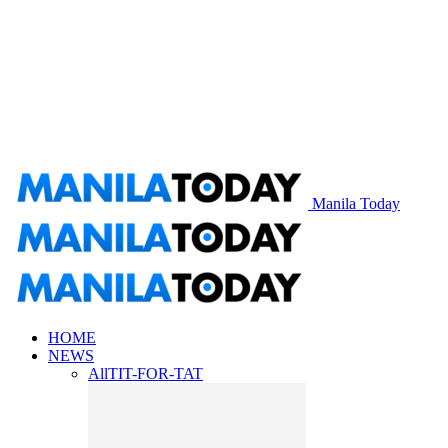
Manila Today
HOME
NEWS
All
TIT-FOR-TAT