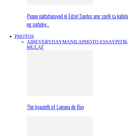
Paano naitataguyod ni Edzel Santos ang sarili sa kabila
ng patuloy…
PHOTOS
All
#EVERYDAYMANILA
PHOTO ESSAY
PITIK
MULAT
The hyacinth of Laguna de Bay