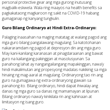
personal protective gear ang mga gurong inutusang
magbalik-eskwela. Wala ring maayos na health benefits sa
pagkakataong magkaroon ng sakit na COVID-19 habang
gumaganap ng kanyang tungkulin.
Guro Bilang Ordinaryo at Hindi Extra-Ordinaryo:
Palaging inaasahan na maging matatag at walang pagod ang
mga guro bilang pangalawang magulang. Sa katotohanan
nakararamdam ng pagod at depresyon din ang mga guro.
May kani-kanilang karanasan at pinagdaraanan ang bawat
guro na kailangang pakinggan at masolusyunan. Sa
panahong lahat ay nangangailangang mapakinggan, nawa’y
hindi makalimutan ang propesyong madalas nakikinig sa mga
hinaing ng mag-aaral at magulang. Ordinaryong tao rin ang
guro na gumagawa ng extra-ordinaryong gawain sa
panahong ito. Bilang ordinaryo, hindi dapat ihiwalay ang
danas ng mga guro sa danas ng mamamayan at lipunan.
Bilang ordinaryo nawa’y kinikilala rin ang kahinaan at
limitasyon ng isang guro.