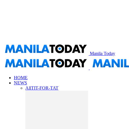
Manila Today
HOME
NEWS
All
TIT-FOR-TAT