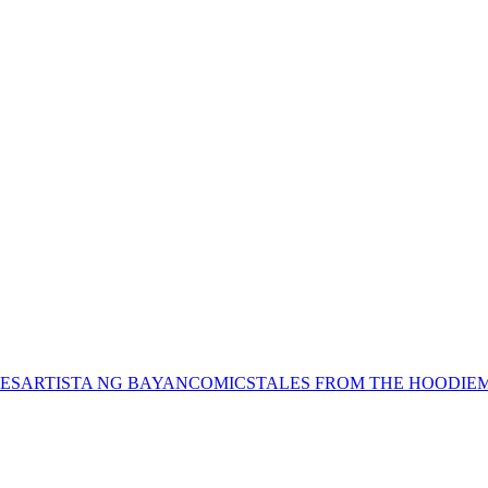
ES
ARTISTA NG BAYAN
COMICS
TALES FROM THE HOODIE
M