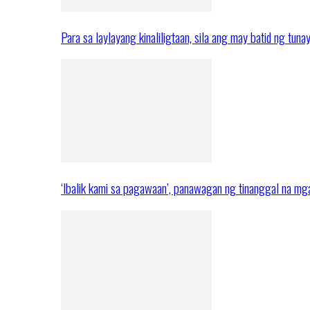
Para sa laylayang kinaliligtaan, sila ang may batid ng tuna
‘Ibalik kami sa pagawaan’, panawagan ng tinanggal na 