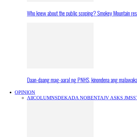
Who knew about the public scoping? Smokey Mountain res
Daan-daang mag-aaral ng PNHS, kinondena ang malawak
OPINION
All
COLUMNS
DEKADA NOBENTA
JV ASKS JMS
S