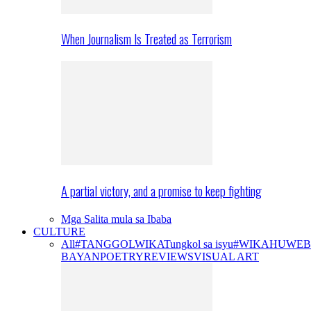
When Journalism Is Treated as Terrorism
A partial victory, and a promise to keep fighting
Mga Salita mula sa Ibaba
CULTURE
All
#TANGGOLWIKA
Tungkol sa isyu
#WIKAHUWEB
BAYAN
POETRY
REVIEWS
VISUAL ART