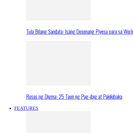
Tula Bilang Sandata: Isang Dosenang Piyesa para sa Worl
Rosas ng Digma: 25 Taon ng Pag-ibig at Pakikibaka
FEATURES