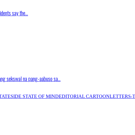
idents say the…
ang sekswal na pang-aabuso sa…
TATESIDE STATE OF MIND
EDITORIAL CARTOON
LETTERS-