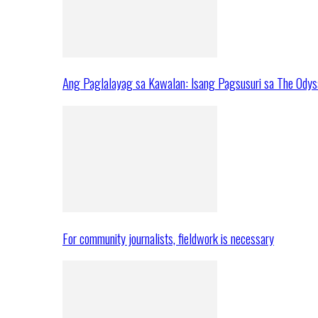
Ang Paglalayag sa Kawalan: Isang Pagsusuri sa The Ody
For community journalists, fieldwork is necessary