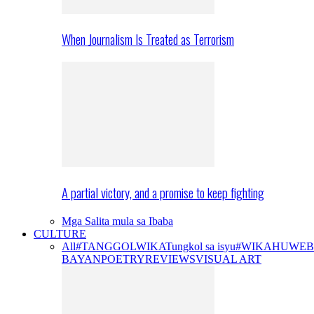
When Journalism Is Treated as Terrorism
A partial victory, and a promise to keep fighting
Mga Salita mula sa Ibaba
CULTURE
All
#TANGGOLWIKA
Tungkol sa isyu
#WIKAHUWEB
BAYAN
POETRY
REVIEWS
VISUAL ART