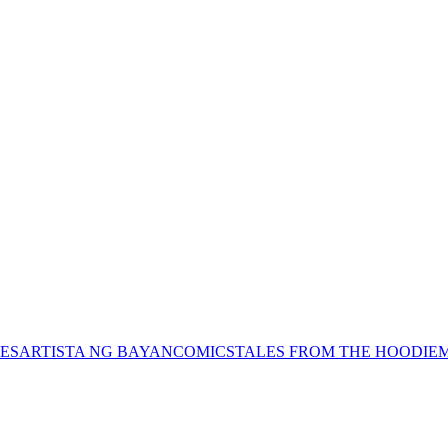
ES
ARTISTA NG BAYAN
COMICS
TALES FROM THE HOODIE
M