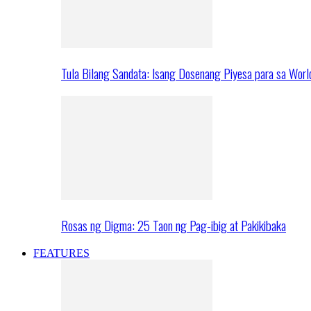
Tula Bilang Sandata: Isang Dosenang Piyesa para sa Worl
Rosas ng Digma: 25 Taon ng Pag-ibig at Pakikibaka
FEATURES