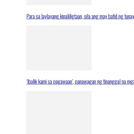
Para sa laylayang kinaliligtaan, sila ang may batid ng tuna
‘Ibalik kami sa pagawaan’, panawagan ng tinanggal na 