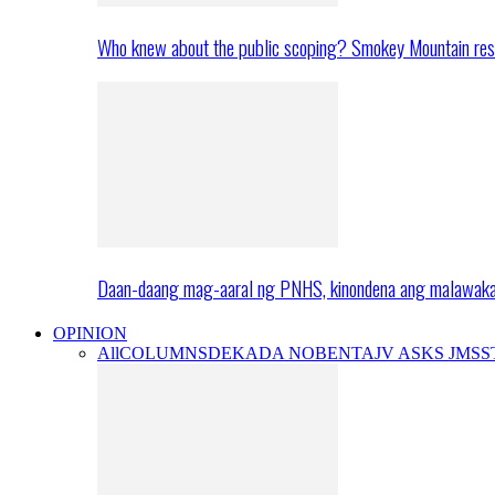
Who knew about the public scoping? Smokey Mountain res
Daan-daang mag-aaral ng PNHS, kinondena ang malawak
OPINION
All
COLUMNS
DEKADA NOBENTA
JV ASKS JMS
S