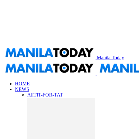
Manila Today
HOME
NEWS
All
TIT-FOR-TAT