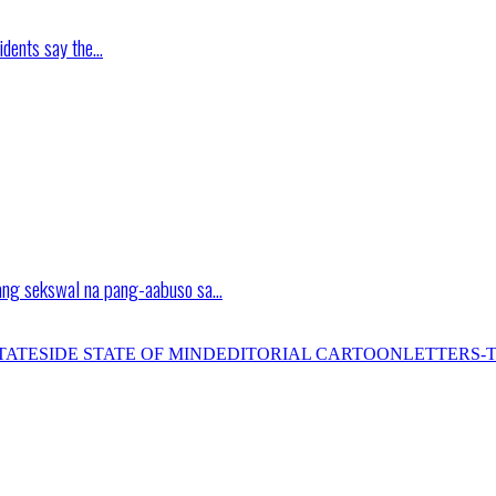
idents say the…
ang sekswal na pang-aabuso sa…
TATESIDE STATE OF MIND
EDITORIAL CARTOON
LETTERS-