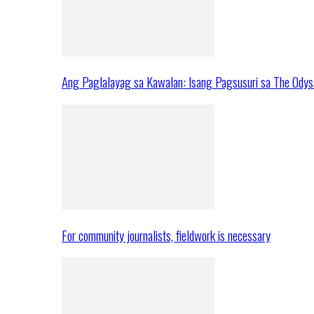
Ang Paglalayag sa Kawalan: Isang Pagsusuri sa The Ody
For community journalists, fieldwork is necessary