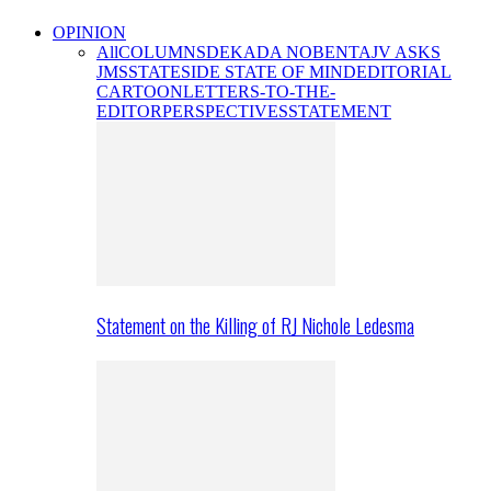
OPINION
All
COLUMNS
DEKADA NOBENTA
JV ASKS
JMS
STATESIDE STATE OF MIND
EDITORIAL
CARTOON
LETTERS-TO-THE-
EDITOR
PERSPECTIVES
STATEMENT
Statement on the Killing of RJ Nichole Ledesma