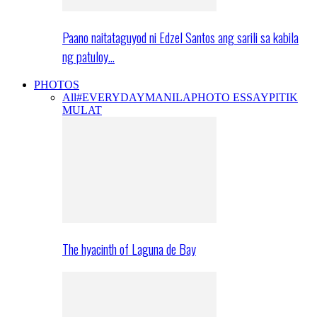
Paano naitataguyod ni Edzel Santos ang sarili sa kabila
ng patuloy…
PHOTOS
All
#EVERYDAYMANILA
PHOTO ESSAY
PITIK
MULAT
The hyacinth of Laguna de Bay