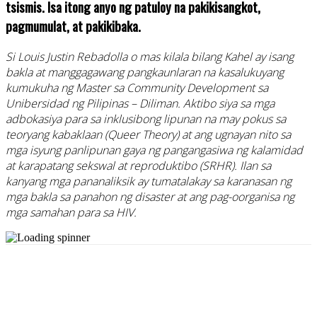
tsismis. Isa itong anyo ng patuloy na pakikisangkot,
pagmumulat, at pakikibaka.
Si Louis Justin Rebadolla o mas kilala bilang Kahel ay isang
bakla at manggagawang pangkaunlaran na kasalukuyang
kumukuha ng Master sa Community Development sa
Unibersidad ng Pilipinas – Diliman. Aktibo siya sa mga
adbokasiya para sa inklusibong lipunan na may pokus sa
teoryang kabaklaan (Queer Theory) at ang ugnayan nito sa
mga isyung panlipunan gaya ng pangangasiwa ng kalamidad
at karapatang sekswal at reproduktibo (SRHR). Ilan sa
kanyang mga pananaliksik ay tumatalakay sa karanasan ng
mga bakla sa panahon ng disaster at ang pag-oorganisa ng
mga samahan para sa HIV.