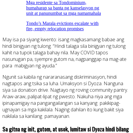
Mga residente sa Tondominium,
humaharap sa banta ng kanselasyon ng
unit at panunumbat sa mga namamahala
Tondo’s Marala evictions escalate with
fire, empty relocation promises
May isa pa siyang kwento: isang magkasamang babae ang
hindi binigyan ng tulong. “Hindi talaga sila binigyan ng tulong
kahit na tupok talaga bahay nila. May COVID tapos
nasunugan pa, syempre gutom na, nagpanggap na mag-ate
para mabigyan ng ayuda.”
Ngunit sa kabila ng nararanasang diskriminasyon, hindi
nagtapos ang tsika sa luha. Umaksyon si Dyoza. Nanguna
siya sa donation drive. Nagtayo ng roving community pantry.
Araw-araw, palipat-lipat ng pwesto. Nakuha niya ang mga
ipinapamigay na pangangailangan sa kanyang pakikipag-
ugnayan sa mga kakilala. Naging dahilan ito kung bakit siya
nakilala sa kanilang pamayanan.
Sa gitna ng init, gutom, at usok, lumitaw si Dyoza hindi bilang