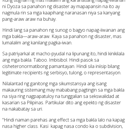
ni Dyoza sa panahon ng disaster ay mapapansin na ito ay
nagmula rin sa mga kaapihang naranasan niya sa kanyang
pang-araw araw na buhay.
Hindi lang sa panahon ng sunog o bagyo napag-iiwanan ang
mga bakla—araw-araw. Kaya sa panahon ng disaster, mas
lumalalim ang kanilang pagka-iwan.
Sa patriyarkal at macho-pyudal na lipunang ito, hindi kinikilala
ang mga bakla. Taboo. Imbisibol. Hindi pasok sa
cisheteronormatibong pamantayan. Hindi sila iniisip bilang
legitimate recipients ng serbisyo, tulong, o representasyon.
Nilalantad ng ganitong mga sikumstansya ang isang
makauring sistemang may mababang pagtingin sa mga bakla
na siya ring nagpapatuloy na tunggalian sa sekswalidad at
kasarian sa Pilipinas. Partikular dito ang epekto ng disaster
na nakabatay sa uri.
“Hindi naman parehas ang effect sa mga bakla lalo na kapag
nasa higher class. Kasi kapag nasa condo ka o subdivision,