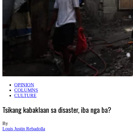
OPINION
COLUMNS
CULTURE
Tsikang kabaklaan sa disaster, iba nga ba?
By
Louis Justin Rebadolla