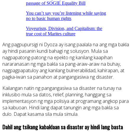
passage of SOGIE Equality Bill
You can’t say you’re listening while saying
no to basic human rights
Voyeurism, Division, and Capitalism: the
true cost of Marites culture
Ang pagpupursigi ni Dyoza ay isang paalala na ang mga bakla
ay hindi pasanin kundi bahagi ng solusyon. Mula sa
nagpapatong-patong na epekto ng kanilang kaapihan
nararanasan ng mga bakla sa pang-araw-araw na buhay,
nagpagpapatuloy ang kanilang bulnerabilidad, kahirapan, at
pagka-iwan sa panahon at pangangasiwa ng disaster.
Kailangan natin ng pangangasiwa sa disaster na tunay na
inklusibo mula sa datos, relief, planning, hanggang sa
implementasyon ng mga polisiya at programang angkop para
sa kabuoan. Hindi lang dapat tanungin ang mga bakla sa
dulo. Dapat kasama sila mula simula.
Dahil ang tsikang kabaklaan sa disaster ay hindi lang basta