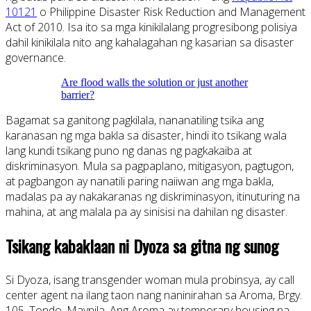
10121
o Philippine Disaster Risk Reduction and Management
Act of 2010. Isa ito sa mga kinikilalang progresibong polisiya
dahil kinikilala nito ang kahalagahan ng kasarian sa disaster
governance.
Are flood walls the solution or just another
barrier?
Bagamat sa ganitong pagkilala, nananatiling tsika ang
karanasan ng mga bakla sa disaster, hindi ito tsikang wala
lang kundi tsikang puno ng danas ng pagkakaiba at
diskriminasyon. Mula sa pagpaplano, mitigasyon, pagtugon,
at pagbangon ay nanatili paring naiiwan ang mga bakla,
madalas pa ay nakakaranas ng diskriminasyon, itinuturing na
mahina, at ang malala pa ay sinisisi na dahilan ng disaster.
Tsikang kabaklaan ni Dyoza sa gitna ng sunog
Si Dyoza, isang transgender woman mula probinsya, ay call
center agent na ilang taon nang naninirahan sa Aroma, Brgy.
105, Tondo, Maynila. Ang Aroma ay temporary housing na