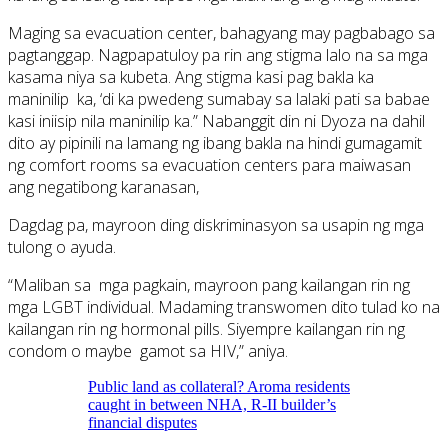
Maging sa evacuation center, bahagyang may pagbabago sa
pagtanggap. Nagpapatuloy pa rin ang stigma lalo na sa mga
kasama niya sa kubeta. Ang stigma kasi pag bakla ka
maninilip ka, ‘di ka pwedeng sumabay sa lalaki pati sa babae
kasi iniisip nila maninilip ka.” Nabanggit din ni Dyoza na dahil
dito ay pipinili na lamang ng ibang bakla na hindi gumagamit
ng comfort rooms sa evacuation centers para maiwasan
ang negatibong karanasan,
Dagdag pa, mayroon ding diskriminasyon sa usapin ng mga
tulong o ayuda.
“Maliban sa mga pagkain, mayroon pang kailangan rin ng
mga LGBT individual. Madaming transwomen dito tulad ko na
kailangan rin ng hormonal pills. Siyempre kailangan rin ng
condom o maybe gamot sa HIV,” aniya.
Public land as collateral? Aroma residents
caught in between NHA, R-II builder’s
financial disputes