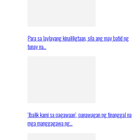
Para sa laylayang kinaliligtaan, sila ang may batid ng
tunay na…
‘Ibalik kami sa pagawaan’, panawagan ng tinanggal na
mga manggagawa ng…