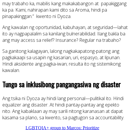
may trabaho ka, mabilis kang makakabangon at papakiggang
ka pa. Kami, nahirapan kami dito sa Aroma, hindi pa
pinapakinggan.” kwento ni Dyoza.
Ang kawalan ng oportunidad, kabuhayan, at seguridad—lahat
ito ay nagpapalalim sa kanilang bulnerabilidad. Ilang bakla ba
ang may access sa relief? Insurance? Regular na trabaho?
Sa ganitong kalagayan, lalong nagkakapatong-patong ang
pagkakaapi sa usapin ng kasarian, uri, espasyo, at lipunan.
Hindi aksidente ang pagka-iwan; resulta ito ng sistemikong
kawalan.
Tungo sa inklusibong pangangasiwa ng disaster
Ang tsika ni Dyoza ay hindi lang personal—pulitikal ito. Hindi
equalizer ang disaster. At hindi pantay-pantay ang epekto
nito. Ang kabaklaan ay may sarili nitong karanasan at dapat
kasama sa plano, sa kwento, sa pagtugon sa accountability.
LGBTQIA+ group to Marcos: Prioritize