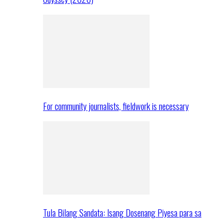
For community journalists, fieldwork is necessary
Tula Bilang Sandata: Isang Dosenang Piyesa para sa