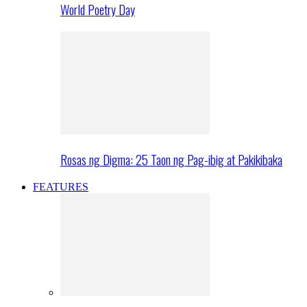
World Poetry Day
Rosas ng Digma: 25 Taon ng Pag-ibig at Pakikibaka
FEATURES