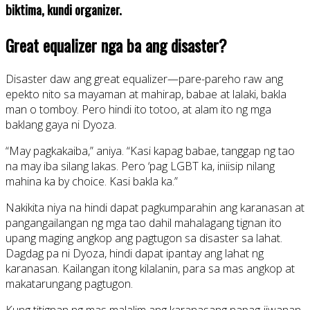
biktima, kundi organizer.
Great equalizer nga ba ang disaster?
Disaster daw ang great equalizer—pare-pareho raw ang
epekto nito sa mayaman at mahirap, babae at lalaki, bakla
man o tomboy. Pero hindi ito totoo, at alam ito ng mga
baklang gaya ni Dyoza.
“May pagkakaiba,” aniya. “Kasi kapag babae, tanggap ng tao
na may iba silang lakas. Pero ‘pag LGBT ka, iniisip nilang
mahina ka by choice. Kasi bakla ka.”
Nakikita niya na hindi dapat pagkumparahin ang karanasan at
pangangailangan ng mga tao dahil mahalagang tignan ito
upang maging angkop ang pagtugon sa disaster sa lahat.
Dagdag pa ni Dyoza, hindi dapat ipantay ang lahat ng
karanasan. Kailangan itong kilalanin, para sa mas angkop at
makatarungang pagtugon.
Kung titignan ng mas malalim ang karanasang napag-iiwanan