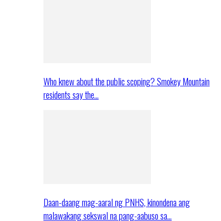
Who knew about the public scoping? Smokey Mountain
residents say the…
Daan-daang mag-aaral ng PNHS, kinondena ang
malawakang sekswal na pang-aabuso sa…