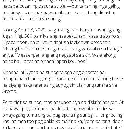
napapalibutan ng basura at pier—puntahan ng mga galing
probinsya para makipagsapalaran. Isa rin itong disaster-
prone area, lalo na sa sunog.
Noong Abril 18, 2020, sa gitna ng pandemya, nasunog ang
lugar. Higit 500 pamilya ang naapektuhan. Nasa trabaho si
Dyoza noon, naka-live-in dahil sa lockdown protocols.
“Unang beses na nasunugan ako nang wala ako sa bahay,”
aniya. “Messenger lang ang nagsabi sa akin. Wala akong
naisalba. Lahat ng pinaghirapan ko, ubos.”
Sinasabi ni Dyoza na sunog talaga ang disaster na
pinaghahandaan ng mga residente doon dahil tatlong beses
na siyang nakakaranas ng sunog simula nung tumira siya
Aroma.
Pero higit sa sunog, mas nasunog siya sa diskriminasyon. At
sa bawat pagkakataon, paulit-ulit ang kwento: hindi siya
pinayagang tumulong sa pag-apula ng sunog. “… ang feeling
kasi ng mga tao pag bakla ka mahina ka, ‘yong parang doon
ka lang sa isang tabi tapos mga lalaki lang ang mag-iinitiate.”