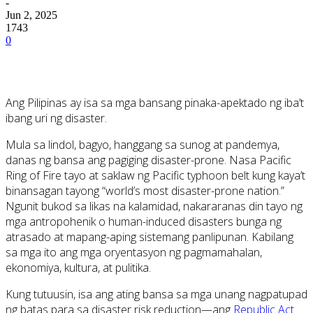
-
Jun 2, 2025
1743
0
Ang Pilipinas ay isa sa mga bansang pinaka-apektado ng iba’t
ibang uri ng disaster.
Mula sa lindol, bagyo, hanggang sa sunog at pandemya,
danas ng bansa ang pagiging disaster-prone. Nasa Pacific
Ring of Fire tayo at saklaw ng Pacific typhoon belt kung kaya’t
binansagan tayong “world’s most disaster-prone nation.”
Ngunit bukod sa likas na kalamidad, nakararanas din tayo ng
mga antropohenik o human-induced disasters bunga ng
atrasado at mapang-aping sistemang panlipunan. Kabilang
sa mga ito ang mga oryentasyon ng pagmamahalan,
ekonomiya, kultura, at pulitika.
Kung tutuusin, isa ang ating bansa sa mga unang nagpatupad
ng batas para sa disaster risk reduction—ang
Republic Act