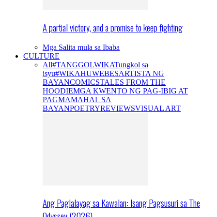
A partial victory, and a promise to keep fighting
Mga Salita mula sa Ibaba
CULTURE
All
#TANGGOLWIKA
Tungkol sa
isyu
#WIKAHUWEBES
ARTISTA NG
BAYAN
COMICS
TALES FROM THE
HOODIE
MGA KWENTO NG PAG-IBIG AT
PAGMAMAHAL SA
BAYAN
POETRY
REVIEWS
VISUAL ART
Ang Paglalayag sa Kawalan: Isang Pagsusuri sa The
Odyssey (2026)