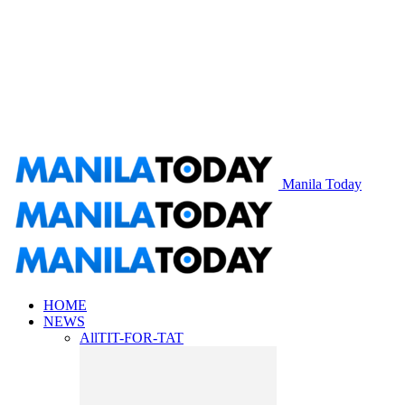
Manila Today
HOME
NEWS
All
TIT-FOR-TAT