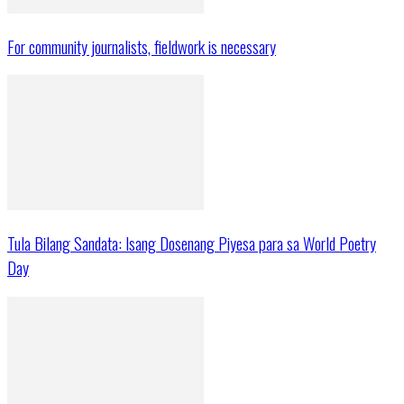
For community journalists, fieldwork is necessary
Tula Bilang Sandata: Isang Dosenang Piyesa para sa World Poetry
Day