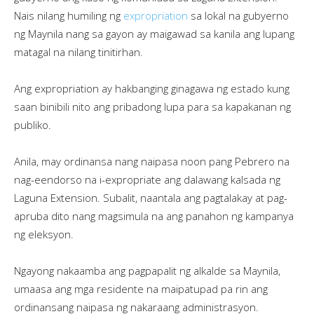
Nais nilang humiling ng
expropriation
sa lokal na gubyerno
ng Maynila nang sa gayon ay maigawad sa kanila ang lupang
matagal na nilang tinitirhan.
Ang expropriation ay hakbanging ginagawa ng estado kung
saan binibili nito ang pribadong lupa para sa kapakanan ng
publiko.
Anila, may ordinansa nang naipasa noon pang Pebrero na
nag-eendorso na i-expropriate ang dalawang kalsada ng
Laguna Extension. Subalit, naantala ang pagtalakay at pag-
apruba dito nang magsimula na ang panahon ng kampanya
ng eleksyon.
Ngayong nakaamba ang pagpapalit ng alkalde sa Maynila,
umaasa ang mga residente na maipatupad pa rin ang
ordinansang naipasa ng nakaraang administrasyon.