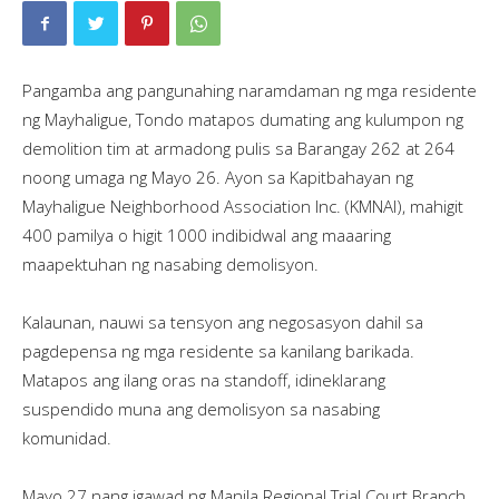
Pangamba ang pangunahing naramdaman ng mga residente
ng Mayhaligue, Tondo matapos dumating ang kulumpon ng
demolition tim at armadong pulis sa Barangay 262 at 264
noong umaga ng Mayo 26. Ayon sa Kapitbahayan ng
Mayhaligue Neighborhood Association Inc. (KMNAI), mahigit
400 pamilya o higit 1000 indibidwal ang maaaring
maapektuhan ng nasabing demolisyon.
Kalaunan, nauwi sa tensyon ang negosasyon dahil sa
pagdepensa ng mga residente sa kanilang barikada.
Matapos ang ilang oras na standoff, idineklarang
suspendido muna ang demolisyon sa nasabing
komunidad.
Mayo 27 nang igawad ng Manila Regional Trial Court Branch