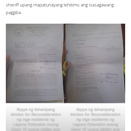
sheriff upang mapatunayang lehitimo ang isasagawang
paggiba.
Kopya ng isinampang
Kopya ng isinampang
Motion for Reconsideration
Motion for Reconsideration
ng mga residente ng
ng mga residente ng
Laguna Extension noong
Laguna Extension noong
Mayo 15 upang pigilan ang
Mayo 15 upang pigilan ang