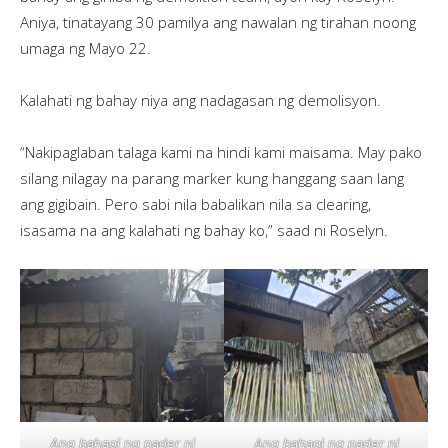
Aniya, tinatayang 30 pamilya ang nawalan ng tirahan noong
umaga ng Mayo 22.
Kalahati ng bahay niya ang nadagasan ng demolisyon.
“Nakipaglaban talaga kami na hindi kami maisama. May pako
silang nilagay na parang marker kung hanggang saan lang
ang gigibain. Pero sabi nila babalikan nila sa clearing,
isasama na ang kalahati ng bahay ko,” saad ni Roselyn.
Ang bahagi ng pader ni
Ang bahagi ng pader ni