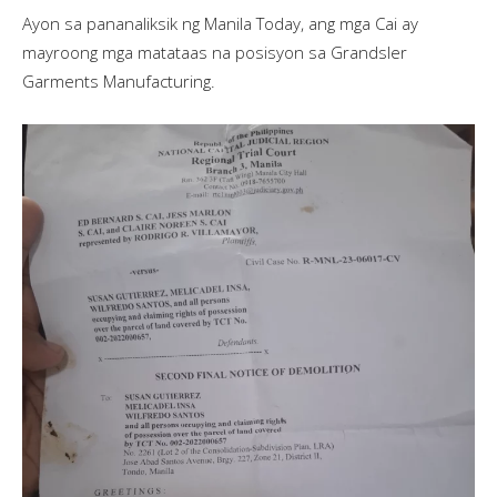
Ayon sa pananaliksik ng Manila Today, ang mga Cai ay
mayroong mga matataas na posisyon sa Grandsler
Garments Manufacturing.