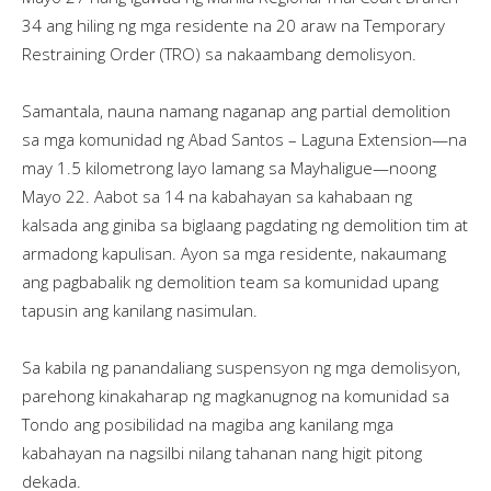
34 ang hiling ng mga residente na 20 araw na Temporary
Restraining Order (TRO) sa nakaambang demolisyon.
Samantala, nauna namang naganap ang partial demolition
sa mga komunidad ng Abad Santos – Laguna Extension—na
may 1.5 kilometrong layo lamang sa Mayhaligue—noong
Mayo 22. Aabot sa 14 na kabahayan sa kahabaan ng
kalsada ang giniba sa biglaang pagdating ng demolition tim at
armadong kapulisan. Ayon sa mga residente, nakaumang
ang pagbabalik ng demolition team sa komunidad upang
tapusin ang kanilang nasimulan.
Sa kabila ng panandaliang suspensyon ng mga demolisyon,
parehong kinakaharap ng magkanugnog na komunidad sa
Tondo ang posibilidad na magiba ang kanilang mga
kabahayan na nagsilbi nilang tahanan nang higit pitong
dekada.