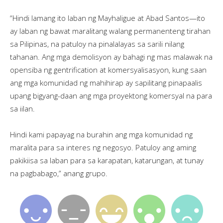
“Hindi lamang ito laban ng Mayhaligue at Abad Santos—ito
ay laban ng bawat maralitang walang permanenteng tirahan
sa Pilipinas, na patuloy na pinalalayas sa sarili nilang
tahanan. Ang mga demolisyon ay bahagi ng mas malawak na
opensiba ng gentrification at komersyalisasyon, kung saan
ang mga komunidad ng mahihirap ay sapilitang pinapaalis
upang bigyang-daan ang mga proyektong komersyal na para
sa iilan.
Hindi kami papayag na burahin ang mga komunidad ng
maralita para sa interes ng negosyo. Patuloy ang aming
pakikiisa sa laban para sa karapatan, katarungan, at tunay
na pagbabago,” anang grupo.