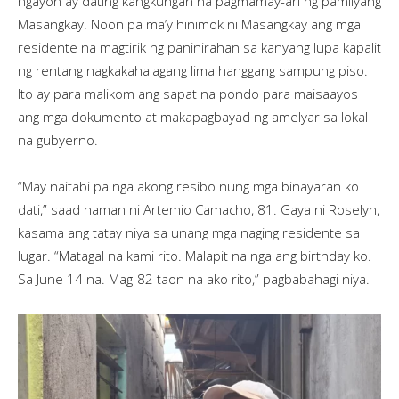
ngayon ay dating kangkungan na pagmamay-ari ng pamilyang
Masangkay. Noon pa ma’y hinimok ni Masangkay ang mga
residente na magtirik ng paninirahan sa kanyang lupa kapalit
ng rentang nagkakahalagang lima hanggang sampung piso.
Ito ay para malikom ang sapat na pondo para maisaayos
ang mga dokumento at makapagbayad ng amelyar sa lokal
na gubyerno.
“May naitabi pa nga akong resibo nung mga binayaran ko
dati,” saad naman ni Artemio Camacho, 81. Gaya ni Roselyn,
kasama ang tatay niya sa unang mga naging residente sa
lugar. “Matagal na kami rito. Malapit na nga ang birthday ko.
Sa June 14 na. Mag-82 taon na ako rito,” pagbabahagi niya.