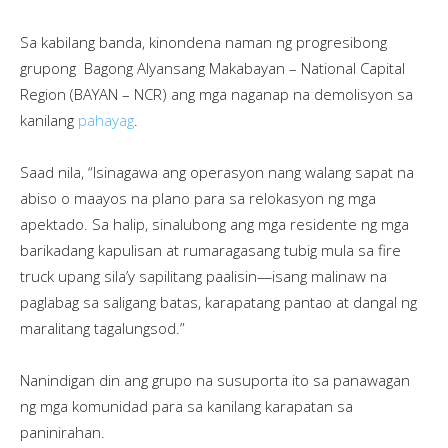
Sa kabilang banda, kinondena naman ng progresibong
grupong Bagong Alyansang Makabayan – National Capital
Region (BAYAN – NCR) ang mga naganap na demolisyon sa
kanilang
pahayag
.
Saad nila, “Isinagawa ang operasyon nang walang sapat na
abiso o maayos na plano para sa relokasyon ng mga
apektado. Sa halip, sinalubong ang mga residente ng mga
barikadang kapulisan at rumaragasang tubig mula sa fire
truck upang sila’y sapilitang paalisin—isang malinaw na
paglabag sa saligang batas, karapatang pantao at dangal ng
maralitang tagalungsod.”
Nanindigan din ang grupo na susuporta ito sa panawagan
ng mga komunidad para sa kanilang karapatan sa
paninirahan.