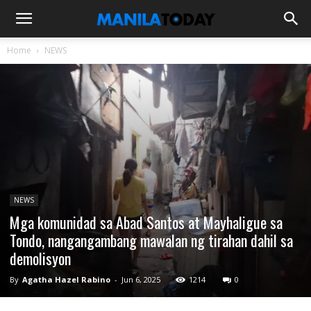
Home
NEWS
NEWS
Mga komunidad sa Abad Santos at Mayhaligue sa
Tondo, nangangambang mawalan ng tirahan dahil sa
demolisyon
By
Agatha Hazel Rabino
-
Jun 6, 2025
1214
0