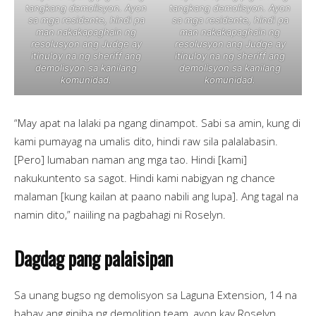
tangkang demolisyon. Ayon
tangkang demolisyon. Ayon
sa mga residente, hindi pa
sa mga residente, hindi pa
man nakakapaghain ng
man nakakapaghain ng
resolusyon ang Judge ay
resolusyon ang Judge ay
itinuloy na ng sheriff ang
itinuloy na ng sheriff ang
demolisyon sa kanilang
demolisyon sa kanilang
komunidad.
komunidad.
“May apat na lalaki pa ngang dinampot. Sabi sa amin, kung di
kami pumayag na umalis dito, hindi raw sila palalabasin.
[Pero] lumaban naman ang mga tao. Hindi [kami]
nakukuntento sa sagot. Hindi kami nabigyan ng chance
malaman [kung kailan at paano nabili ang lupa]. Ang tagal na
namin dito,” naiiling na pagbahagi ni Roselyn.
Dagdag pang palaisipan
Sa unang bugso ng demolisyon sa Laguna Extension, 14 na
bahay ang giniba ng demolition team, ayon kay Roselyn.