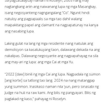
Sa pagsasalaysay naman ni Roselyn, 2005 nang may
nagtangkang ariin ang naiwanang lupa ng mga Masangkay,
isang negosyanteng nagngangalang “Co”. Ngunit hindi
natuloy ang pagpapaalis sa mga tao dahil walang
maipakitang papel ang claimant na nagpapatunay na kanya
ang nasabing lupa.
Laking gulat na lang ng mga residente nang naitulak ang
demolisyon sa kasalukuyang taon, dalawang dekada na ang
nakalipas. Dalawang negosyante ang nagpapahayag na sila
ang may-ari ng lupa: ang mga Cai at mga Yu.
“2022 [daw] binili ng mga Cai ang lupa. Nagpadala ng sumon
[ang korte] sa tatlong tao lang. 2024 na nang matanggap
yung summon. Inasikaso naman nila ‘yun, pero sinasabi ng
Judge na huli na raw kami. Ang bilis ng pangyayari. Bilis ng
paglakad ng kaso,” pahayag ni Roselyn.