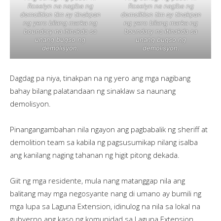
Roselyn na nagiba ng
Roselyn na nagiba ng
demolition tim ay tinakpan
demolition tim ay tinakpan
ng yero bilang marka ng
ng yero bilang marka ng
boundary na itinakda sa
boundary na itinakda sa
unang bugso ng
unang bugso ng
demolisyon.
demolisyon.
Dagdag pa niya, tinakpan na ng yero ang mga nagibang
bahay bilang palatandaan ng sinaklaw sa naunang
demolisyon.
Pinangangambahan nila ngayon ang pagbabalik ng sheriff at
demolition team sa kabila ng pagsusumikap nilang isalba
ang kanilang naging tahanan ng higit pitong dekada.
Giit ng mga residente, mula nang matanggap nila ang
balitang may mga negosyante nang di umano ay bumili ng
mga lupa sa Laguna Extension, idinulog na nila sa lokal na
gubyerno ang kaso ng komunidad sa Laguna Extension.