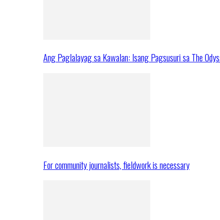
Ang Paglalayag sa Kawalan: Isang Pagsusuri sa The Ody
For community journalists, fieldwork is necessary