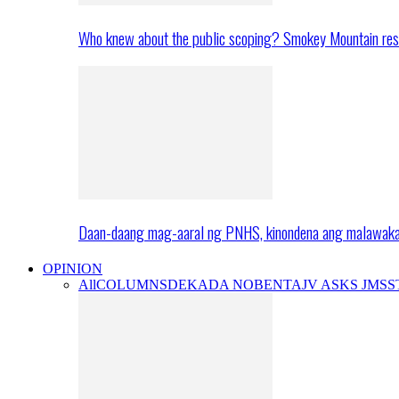
Who knew about the public scoping? Smokey Mountain res
Daan-daang mag-aaral ng PNHS, kinondena ang malawak
OPINION
All
COLUMNS
DEKADA NOBENTA
JV ASKS JMS
S