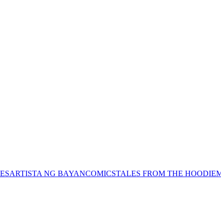
ES
ARTISTA NG BAYAN
COMICS
TALES FROM THE HOODIE
M