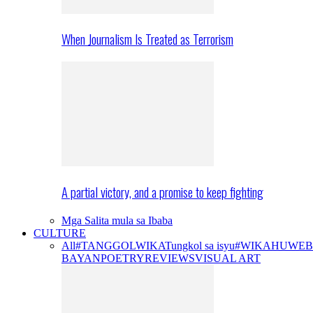
When Journalism Is Treated as Terrorism
A partial victory, and a promise to keep fighting
Mga Salita mula sa Ibaba
CULTURE
All
#TANGGOLWIKA
Tungkol sa isyu
#WIKAHUWEB
BAYAN
POETRY
REVIEWS
VISUAL ART