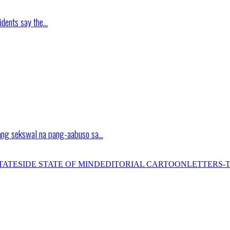
idents say the…
ang sekswal na pang-aabuso sa…
TATESIDE STATE OF MIND
EDITORIAL CARTOON
LETTERS-