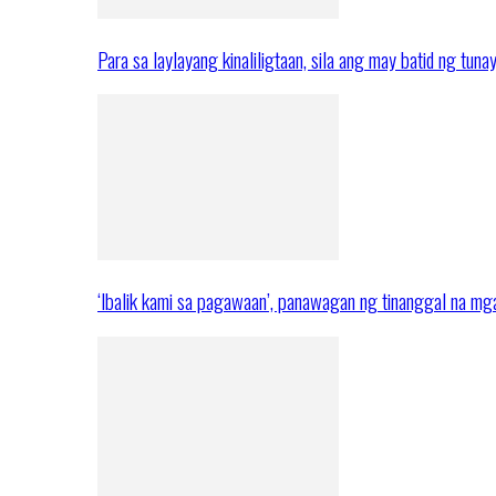
Para sa laylayang kinaliligtaan, sila ang may batid ng tuna
‘Ibalik kami sa pagawaan’, panawagan ng tinanggal na 