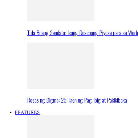
Tula Bilang Sandata: Isang Dosenang Piyesa para sa Worl
Rosas ng Digma: 25 Taon ng Pag-ibig at Pakikibaka
FEATURES