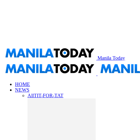
Manila Today
HOME
NEWS
All
TIT-FOR-TAT