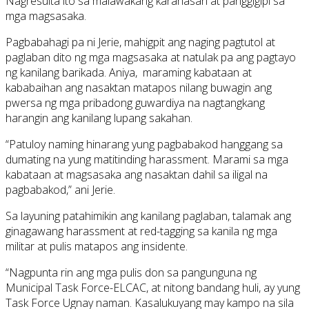
Nagresulta ito sa malawakang karahasan at panggigipi sa
mga magsasaka.
Pagbabahagi pa ni Jerie, mahigpit ang naging pagtutol at
paglaban dito ng mga magsasaka at natulak pa ang pagtayo
ng kanilang barikada. Aniya, maraming kabataan at
kababaihan ang nasaktan matapos nilang buwagin ang
pwersa ng mga pribadong guwardiya na nagtangkang
harangin ang kanilang lupang sakahan.
“Patuloy naming hinarang yung pagbabakod hanggang sa
dumating na yung matitinding harassment. Marami sa mga
kabataan at magsasaka ang nasaktan dahil sa iligal na
pagbabakod,” ani Jerie.
Sa layuning patahimikin ang kanilang paglaban, talamak ang
ginagawang harassment at red-tagging sa kanila ng mga
militar at pulis matapos ang insidente.
“Nagpunta rin ang mga pulis don sa pangunguna ng
Municipal Task Force-ELCAC, at nitong bandang huli, ay yung
Task Force Ugnay naman. Kasalukuyang may kampo na sila