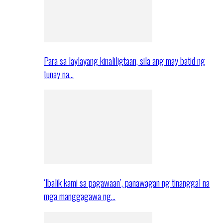
Para sa laylayang kinaliligtaan, sila ang may batid ng
tunay na…
‘Ibalik kami sa pagawaan’, panawagan ng tinanggal na
mga manggagawa ng…