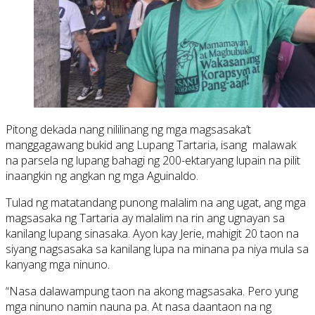
Pitong dekada nang nililinang ng mga magsasaka’t
manggagawang bukid ang Lupang Tartaria, isang malawak
na parsela ng lupang bahagi ng 200-ektaryang lupain na pilit
inaangkin ng angkan ng mga Aguinaldo.
Tulad ng matatandang punong malalim na ang ugat, ang mga
magsasaka ng Tartaria ay malalim na rin ang ugnayan sa
kanilang lupang sinasaka. Ayon kay Jerie, mahigit 20 taon na
siyang nagsasaka sa kanilang lupa na minana pa niya mula sa
kanyang mga ninuno.
“Nasa dalawampung taon na akong magsasaka. Pero yung
mga ninuno namin nauna pa. At nasa daantaon na ng