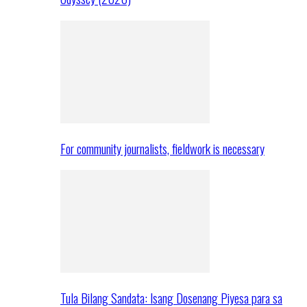
For community journalists, fieldwork is necessary
Tula Bilang Sandata: Isang Dosenang Piyesa para sa