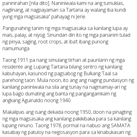
paninirahan [nila dito]. Naniniwala kami na ang tumuklas,
naglinang, at nagpayaman sa Tartaria ay walang iba kundi
yung mga magsasaka” pahayag ni Jerie.
Pangunahing tanim ng mga magsasaka sa kanilang lupa ay
mais, palay, at niyog. Sinundan din ito ng mga pananim tulad
ng pinya, saging, root crops, at iba’t ibang punong
namumunga.
Taong 1911 pa nang simulang tirhan at paunlarin ng mga
residente ang Lupang Tartaria bilang sentro ng kanilang
kabuhayan, kasunod ng pagsabog ng Bulkang Taal sa
parehong taon. Mula noon, ito ang ang naging pundasyon ng
kanilang paniniwala na sila ang tunay na nagmamay-ari ng
lupa bago dumating ang banta ng pangangamkam ng
angkang Aguinaldo noong 1940.
Makalipas ang isang dekada noong 1950, doon na pinagting
ng mga magsasaka ang kanilang pakikibaka para sa kanilang
lupang ninuno. Taong 1978, pormal na nabuo ang SAMATA
kasabay ng patuloy na negosasyon para sa kinabukasan ng