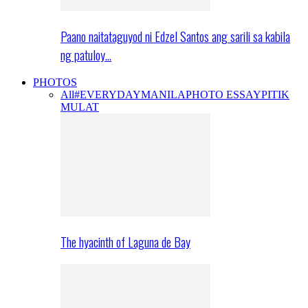
Paano naitataguyod ni Edzel Santos ang sarili sa kabila
ng patuloy…
PHOTOS
All
#EVERYDAYMANILA
PHOTO ESSAY
PITIK
MULAT
The hyacinth of Laguna de Bay