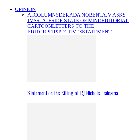
OPINION
All
COLUMNS
DEKADA NOBENTA
JV ASKS
JMS
STATESIDE STATE OF MIND
EDITORIAL
CARTOON
LETTERS-TO-THE-
EDITOR
PERSPECTIVES
STATEMENT
Statement on the Killing of RJ Nichole Ledesma