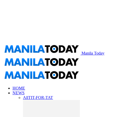
Manila Today
HOME
NEWS
All
TIT-FOR-TAT