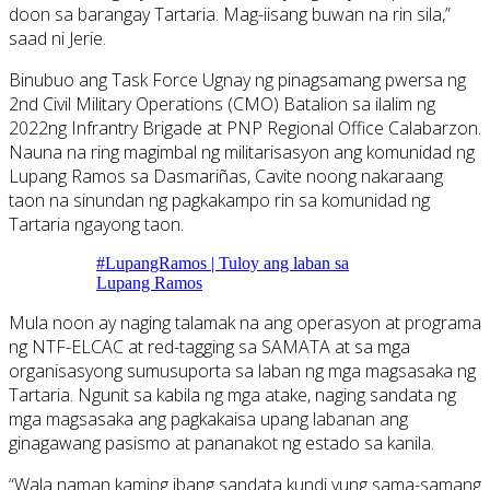
doon sa barangay Tartaria. Mag-iisang buwan na rin sila,”
saad ni Jerie.
Binubuo ang Task Force Ugnay ng pinagsamang pwersa ng
2nd Civil Military Operations (CMO) Batalion sa ilalim ng
2022ng Infrantry Brigade at PNP Regional Office Calabarzon.
Nauna na ring magimbal ng militarisasyon ang komunidad ng
Lupang Ramos sa Dasmariñas, Cavite noong nakaraang
taon na sinundan ng pagkakampo rin sa komunidad ng
Tartaria ngayong taon.
#LupangRamos | Tuloy ang laban sa
Lupang Ramos
Mula noon ay naging talamak na ang operasyon at programa
ng NTF-ELCAC at red-tagging sa SAMATA at sa mga
organisasyong sumusuporta sa laban ng mga magsasaka ng
Tartaria. Ngunit sa kabila ng mga atake, naging sandata ng
mga magsasaka ang pagkakaisa upang labanan ang
ginagawang pasismo at pananakot ng estado sa kanila.
“Wala naman kaming ibang sandata kundi yung sama-samang