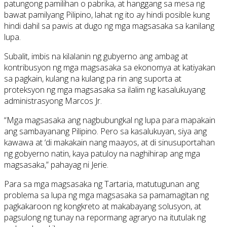
patungong pamilihan o pabrika, at hanggang sa mesa ng
bawat pamilyang Pilipino, lahat ng ito ay hindi posible kung
hindi dahil sa pawis at dugo ng mga magsasaka sa kanilang
lupa.
Subalit, imbis na kilalanin ng gubyerno ang ambag at
kontribusyon ng mga magsasaka sa ekonomya at katiyakan
sa pagkain, kulang na kulang pa rin ang suporta at
proteksyon ng mga magsasaka sa ilalim ng kasalukuyang
administrasyong Marcos Jr.
“Mga magsasaka ang nagbubungkal ng lupa para mapakain
ang sambayanang Pilipino. Pero sa kasalukuyan, siya ang
kawawa at ‘di makakain nang maayos, at di sinusuportahan
ng gobyerno natin, kaya patuloy na naghihirap ang mga
magsasaka,” pahayag ni Jerie.
Para sa mga magsasaka ng Tartaria, matutugunan ang
problema sa lupa ng mga magsasaka sa pamamagitan ng
pagkakaroon ng kongkreto at makabayang solusyon, at
pagsulong ng tunay na repormang agraryo na itutulak ng