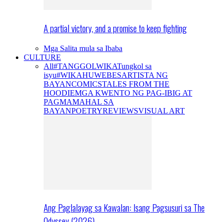
A partial victory, and a promise to keep fighting
Mga Salita mula sa Ibaba
CULTURE
All
#TANGGOLWIKA
Tungkol sa
isyu
#WIKAHUWEBES
ARTISTA NG
BAYAN
COMICS
TALES FROM THE
HOODIE
MGA KWENTO NG PAG-IBIG AT
PAGMAMAHAL SA
BAYAN
POETRY
REVIEWS
VISUAL ART
Ang Paglalayag sa Kawalan: Isang Pagsusuri sa The
Odyssey (2026)