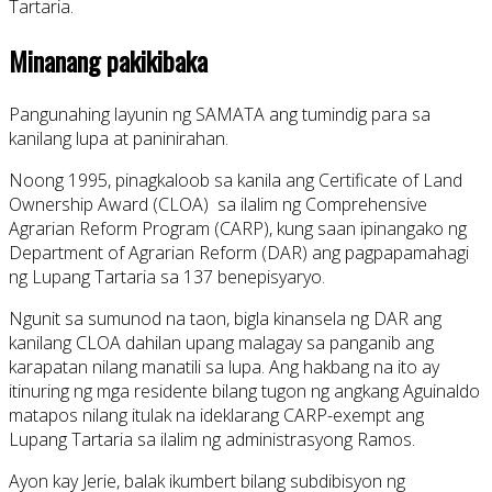
Tartaria.
Minanang pakikibaka
Pangunahing layunin ng SAMATA ang tumindig para sa
kanilang lupa at paninirahan.
Noong 1995, pinagkaloob sa kanila ang Certificate of Land
Ownership Award (CLOA) sa ilalim ng Comprehensive
Agrarian Reform Program (CARP), kung saan ipinangako ng
Department of Agrarian Reform (DAR) ang pagpapamahagi
ng Lupang Tartaria sa 137 benepisyaryo.
Ngunit sa sumunod na taon, bigla kinansela ng DAR ang
kanilang CLOA dahilan upang malagay sa panganib ang
karapatan nilang manatili sa lupa. Ang hakbang na ito ay
itinuring ng mga residente bilang tugon ng angkang Aguinaldo
matapos nilang itulak na ideklarang CARP-exempt ang
Lupang Tartaria sa ilalim ng administrasyong Ramos.
Ayon kay Jerie, balak ikumbert bilang subdibisyon ng