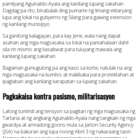
pamilyang Aguinaldo-Ayala ang kanilang lupang sakahan.
Dagdag pa rito, binabalak ding pumarte ng limang-ektaryang
lupa ang lokal na gubyerno ng Silang para gawing extension
ng kanilang munisipyo.
Sa ganitong kalagayan, para kay Jerie, wala nang dapat
asahan ang mga magsasaka sa lokal na pamahalaan dahil
sila rin mismo ang kasabwat para tuluyang mawala ang
kanilang lupang sakahan.
Bagaman gumugulong pa ang kaso sa korte, natulak na ang
mga magsasaka na kumilos at makibaka para protektahan at
ipaglaban ang kanilang karapatan sa lupang sakahan.
Pagkakaisa kontra pasismo, militarisasyon
Lalong tumindi ang tensyon sa pagitan ng mga magsasaka ng
Tartaria at ng angkang Aguinaldo-Ayala nang tangkain ng mga
gwardya at armadong goons mula sa Jarton Security Agency
(JSA) na bakuran ang lupa noong Abril 3 ng nakaraang taon.