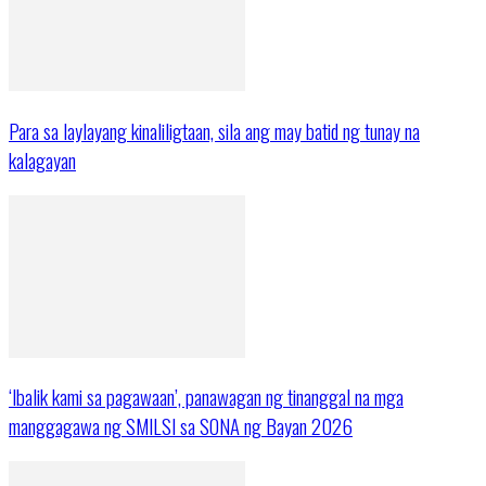
Para sa laylayang kinaliligtaan, sila ang may batid ng tunay na
kalagayan
‘Ibalik kami sa pagawaan’, panawagan ng tinanggal na mga
manggagawa ng SMILSI sa SONA ng Bayan 2026