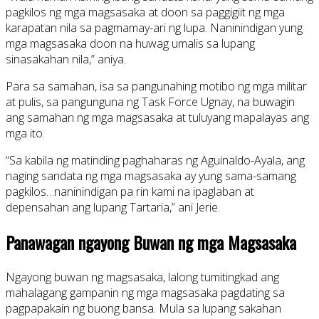
pagkilos ng mga magsasaka at doon sa paggigiit ng mga
karapatan nila sa pagmamay-ari ng lupa. Naninindigan yung
mga magsasaka doon na huwag umalis sa lupang
sinasakahan nila,” aniya.
Para sa samahan, isa sa pangunahing motibo ng mga militar
at pulis, sa pangunguna ng Task Force Ugnay, na buwagin
ang samahan ng mga magsasaka at tuluyang mapalayas ang
mga ito.
“Sa kabila ng matinding paghaharas ng Aguinaldo-Ayala, ang
naging sandata ng mga magsasaka ay yung sama-samang
pagkilos…naninindigan pa rin kami na ipaglaban at
depensahan ang lupang Tartaria,” ani Jerie.
Panawagan ngayong Buwan ng mga Magsasaka
Ngayong buwan ng magsasaka, lalong tumitingkad ang
mahalagang gampanin ng mga magsasaka pagdating sa
pagpapakain ng buong bansa. Mula sa lupang sakahan