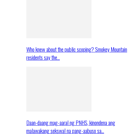
Who knew about the public scoping? Smokey Mountain
residents say the…
Daan-daang mag-aaral ng PNHS, kinondena ang
malawakang sekswal na pang-aabuso sa…