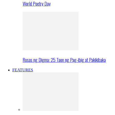
World Poetry Day
Rosas ng Digma: 25 Taon ng Pag-ibig at Pakikibaka
FEATURES