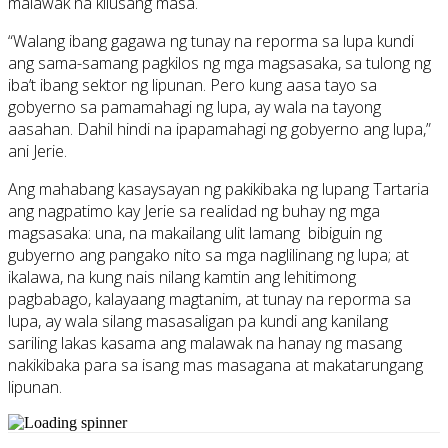
malawak na kilusang masa.
“Walang ibang gagawa ng tunay na reporma sa lupa kundi
ang sama-samang pagkilos ng mga magsasaka, sa tulong ng
iba’t ibang sektor ng lipunan. Pero kung aasa tayo sa
gobyerno sa pamamahagi ng lupa, ay wala na tayong
aasahan. Dahil hindi na ipapamahagi ng gobyerno ang lupa,”
ani Jerie.
Ang mahabang kasaysayan ng pakikibaka ng lupang Tartaria
ang nagpatimo kay Jerie sa realidad ng buhay ng mga
magsasaka: una, na makailang ulit lamang bibiguin ng
gubyerno ang pangako nito sa mga naglilinang ng lupa; at
ikalawa, na kung nais nilang kamtin ang lehitimong
pagbabago, kalayaang magtanim, at tunay na reporma sa
lupa, ay wala silang masasaligan pa kundi ang kanilang
sariling lakas kasama ang malawak na hanay ng masang
nakikibaka para sa isang mas masagana at makatarungang
lipunan.