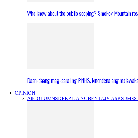
Who knew about the public scoping? Smokey Mountain res
Daan-daang mag-aaral ng PNHS, kinondena ang malawak
OPINION
All
COLUMNS
DEKADA NOBENTA
JV ASKS JMS
S