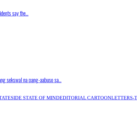
idents say the…
ang sekswal na pang-aabuso sa…
TATESIDE STATE OF MIND
EDITORIAL CARTOON
LETTERS-