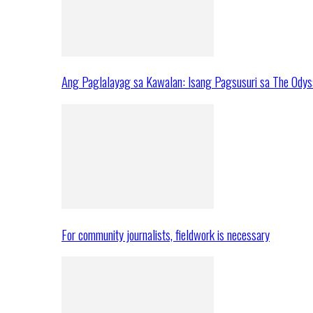
Ang Paglalayag sa Kawalan: Isang Pagsusuri sa The Ody
For community journalists, fieldwork is necessary