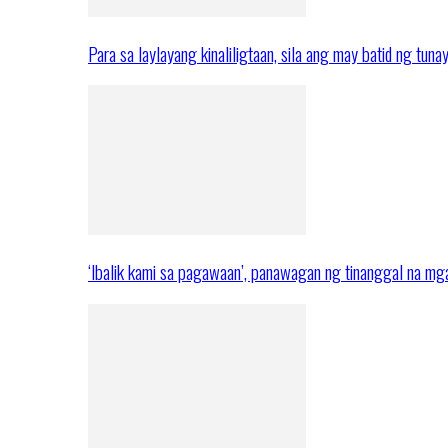
Para sa laylayang kinaliligtaan, sila ang may batid ng tuna
‘Ibalik kami sa pagawaan’, panawagan ng tinanggal na 