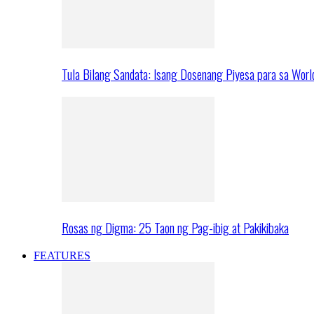
Tula Bilang Sandata: Isang Dosenang Piyesa para sa Worl
Rosas ng Digma: 25 Taon ng Pag-ibig at Pakikibaka
FEATURES