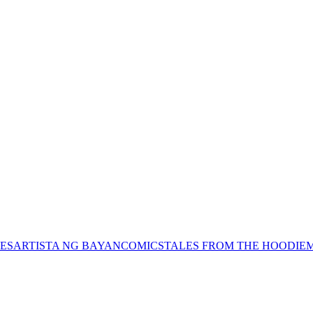
ES
ARTISTA NG BAYAN
COMICS
TALES FROM THE HOODIE
M