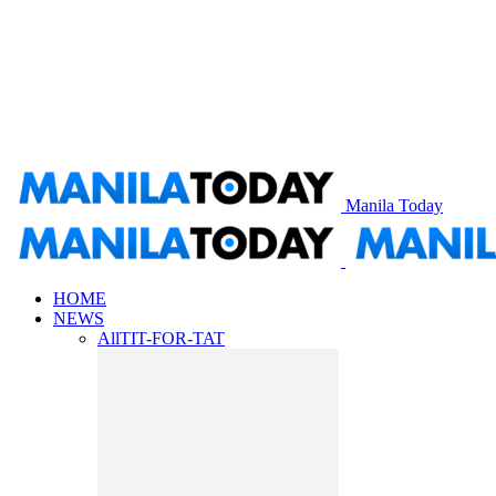
Manila Today
HOME
NEWS
All
TIT-FOR-TAT