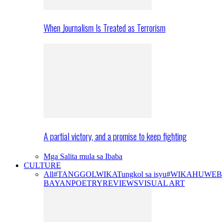
When Journalism Is Treated as Terrorism
A partial victory, and a promise to keep fighting
Mga Salita mula sa Ibaba
CULTURE
All
#TANGGOLWIKA
Tungkol sa isyu
#WIKAHUWEB
BAYAN
POETRY
REVIEWS
VISUAL ART