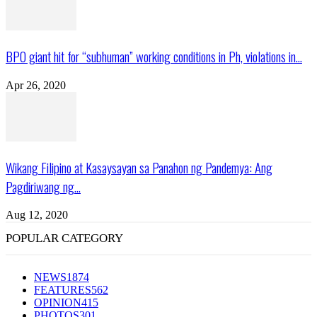
BPO giant hit for “subhuman” working conditions in Ph, violations in...
Apr 26, 2020
Wikang Filipino at Kasaysayan sa Panahon ng Pandemya: Ang
Pagdiriwang ng...
Aug 12, 2020
POPULAR CATEGORY
NEWS
1874
FEATURES
562
OPINION
415
PHOTOS
301