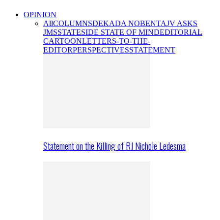
OPINION
All
COLUMNS
DEKADA NOBENTA
JV ASKS
JMS
STATESIDE STATE OF MIND
EDITORIAL
CARTOON
LETTERS-TO-THE-
EDITOR
PERSPECTIVES
STATEMENT
Statement on the Killing of RJ Nichole Ledesma