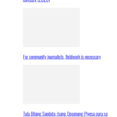
For community journalists, fieldwork is necessary
Tula Bilang Sandata: Isang Dosenang Piyesa para sa