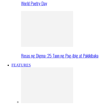
World Poetry Day
Rosas ng Digma: 25 Taon ng Pag-ibig at Pakikibaka
FEATURES