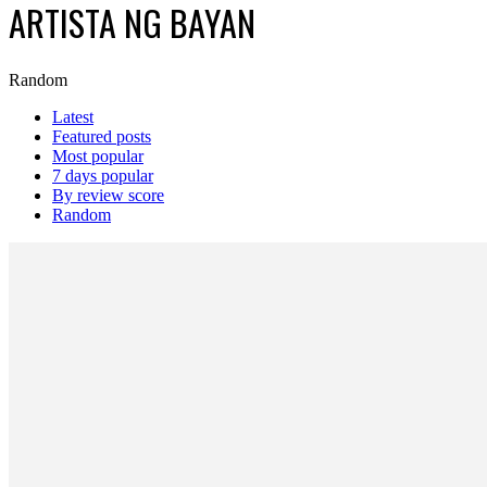
ARTISTA NG BAYAN
Random
Latest
Featured posts
Most popular
7 days popular
By review score
Random