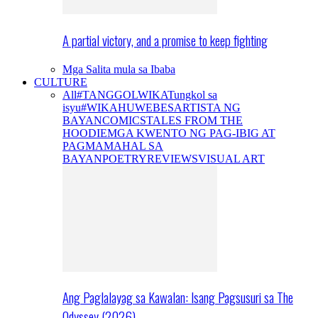
A partial victory, and a promise to keep fighting
Mga Salita mula sa Ibaba
CULTURE
All
#TANGGOLWIKA
Tungkol sa
isyu
#WIKAHUWEBES
ARTISTA NG
BAYAN
COMICS
TALES FROM THE
HOODIE
MGA KWENTO NG PAG-IBIG AT
PAGMAMAHAL SA
BAYAN
POETRY
REVIEWS
VISUAL ART
Ang Paglalayag sa Kawalan: Isang Pagsusuri sa The
Odyssey (2026)