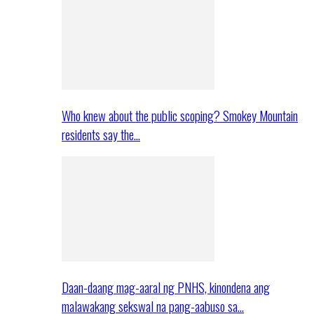
Who knew about the public scoping? Smokey Mountain
residents say the…
Daan-daang mag-aaral ng PNHS, kinondena ang
malawakang sekswal na pang-aabuso sa…