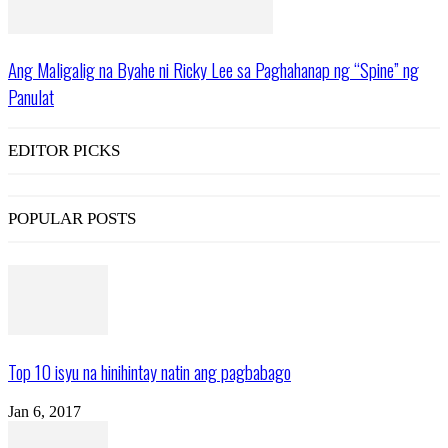
Ang Maligalig na Byahe ni Ricky Lee sa Paghahanap ng “Spine” ng
Panulat
EDITOR PICKS
POPULAR POSTS
Top 10 isyu na hinihintay natin ang pagbabago
Jan 6, 2017