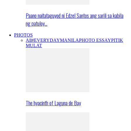
Paano naitataguyod ni Edzel Santos ang sarili sa kabila
ng patuloy…
PHOTOS
All
#EVERYDAYMANILA
PHOTO ESSAY
PITIK
MULAT
The hyacinth of Laguna de Bay