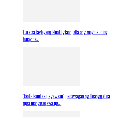
Para sa laylayang kinaliligtaan, sila ang may batid ng
tunay na…
‘Ibalik kami sa pagawaan’, panawagan ng tinanggal na
mga manggagawa ng…