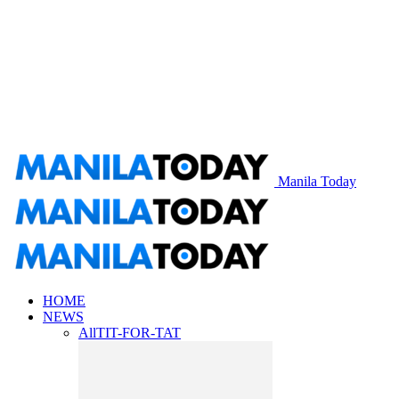
Manila Today
HOME
NEWS
All
TIT-FOR-TAT