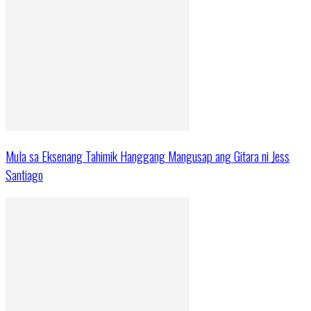
Mula sa Eksenang Tahimik Hanggang Mangusap ang Gitara ni Jess
Santiago