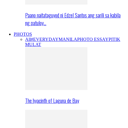
Paano naitataguyod ni Edzel Santos ang sarili sa kabila
ng patuloy…
PHOTOS
All
#EVERYDAYMANILA
PHOTO ESSAY
PITIK
MULAT
The hyacinth of Laguna de Bay