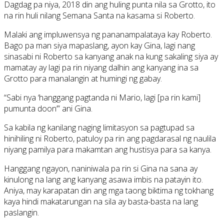
Dagdag pa niya, 2018 din ang huling punta nila sa Grotto, ito
na rin huli nilang Semana Santa na kasama si Roberto.
Malaki ang impluwensya ng pananampalataya kay Roberto.
Bago pa man siya mapaslang, ayon kay Gina, lagi nang
sinasabi ni Roberto sa kanyang anak na kung sakaling siya ay
mamatay ay lagi pa rin niyang dalhin ang kanyang ina sa
Grotto para manalangin at humingi ng gabay.
“Sabi nya ‘hanggang pagtanda ni Mario, lagi [pa rin kami]
pumunta doon’” ani Gina.
Sa kabila ng kanilang naging limitasyon sa pagtupad sa
hinihiling ni Roberto, patuloy pa rin ang pagdarasal ng naulila
niyang pamilya para makamtan ang hustisya para sa kanya.
Hanggang ngayon, naniniwala pa rin si Gina na sana ay
kinulong na lang ang kanyang asawa imbis na patayin ito.
Aniya, may karapatan din ang mga taong biktima ng tokhang
kaya hindi makatarungan na sila ay basta-basta na lang
paslangin.