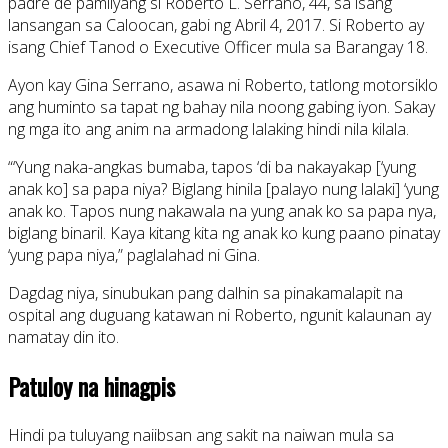
padre de pamilyang si Roberto L. Serrano, 44, sa isang
lansangan sa Caloocan, gabi ng Abril 4, 2017. Si Roberto ay
isang Chief Tanod o Executive Officer mula sa Barangay 18.
Ayon kay Gina Serrano, asawa ni Roberto, tatlong motorsiklo
ang huminto sa tapat ng bahay nila noong gabing iyon. Sakay
ng mga ito ang anim na armadong lalaking hindi nila kilala.
“‘Yung naka-angkas bumaba, tapos ‘di ba nakayakap [‘yung
anak ko] sa papa niya? Biglang hinila [palayo nung lalaki] ‘yung
anak ko. Tapos nung nakawala na yung anak ko sa papa nya,
biglang binaril. Kaya kitang kita ng anak ko kung paano pinatay
‘yung papa niya,” paglalahad ni Gina.
Dagdag niya, sinubukan pang dalhin sa pinakamalapit na
ospital ang duguang katawan ni Roberto, ngunit kalaunan ay
namatay din ito.
Patuloy na hinagpis
Hindi pa tuluyang naiibsan ang sakit na naiwan mula sa