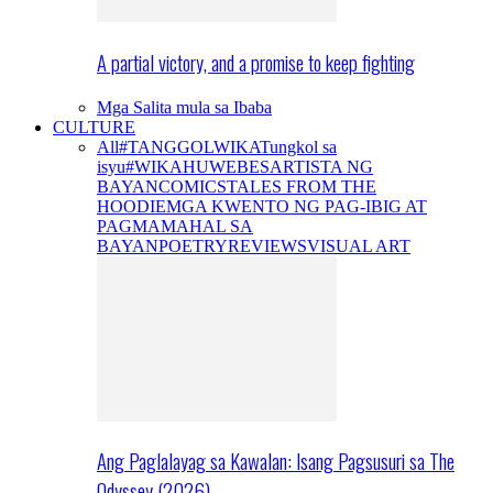
A partial victory, and a promise to keep fighting
Mga Salita mula sa Ibaba
CULTURE
All
#TANGGOLWIKA
Tungkol sa
isyu
#WIKAHUWEBES
ARTISTA NG
BAYAN
COMICS
TALES FROM THE
HOODIE
MGA KWENTO NG PAG-IBIG AT
PAGMAMAHAL SA
BAYAN
POETRY
REVIEWS
VISUAL ART
Ang Paglalayag sa Kawalan: Isang Pagsusuri sa The
Odyssey (2026)