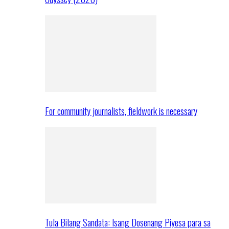
For community journalists, fieldwork is necessary
Tula Bilang Sandata: Isang Dosenang Piyesa para sa