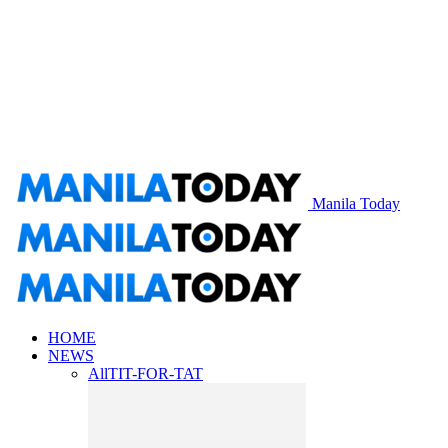
Manila Today
HOME
NEWS
All
TIT-FOR-TAT