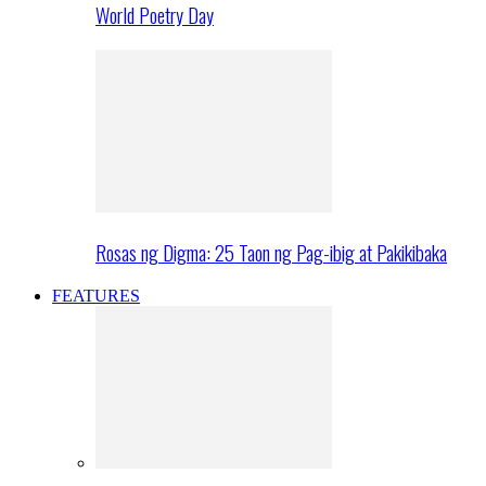
World Poetry Day
Rosas ng Digma: 25 Taon ng Pag-ibig at Pakikibaka
FEATURES