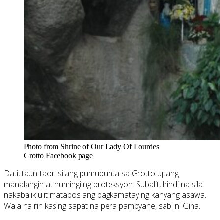
Photo from Shrine of Our Lady Of Lourdes
Grotto Facebook page
Dati, taun-taon silang pumupunta sa Grotto upang
manalangin at humingi ng proteksyon. Subalit, hindi na sila
nakabalik ulit matapos ang pagkamatay ng kanyang asawa.
Wala na rin kasing sapat na pera pambyahe, sabi ni Gina.