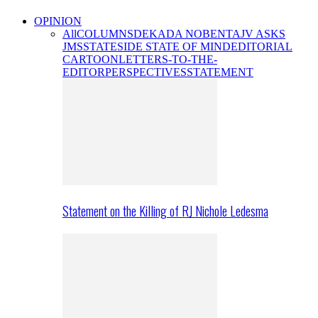
OPINION
All
COLUMNS
DEKADA NOBENTA
JV ASKS
JMS
STATESIDE STATE OF MIND
EDITORIAL
CARTOON
LETTERS-TO-THE-
EDITOR
PERSPECTIVES
STATEMENT
Statement on the Killing of RJ Nichole Ledesma