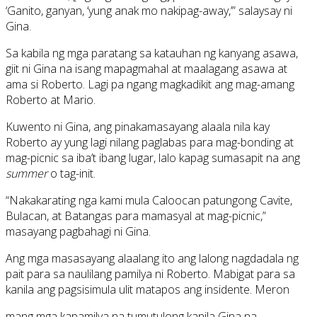
‘Ganito, ganyan, ‘yung anak mo nakipag-away,’” salaysay ni
Gina.
Sa kabila ng mga paratang sa katauhan ng kanyang asawa,
giit ni Gina na isang mapagmahal at maalagang asawa at
ama si Roberto. Lagi pa ngang magkadikit ang mag-amang
Roberto at Mario.
Kuwento ni Gina, ang pinakamasayang alaala nila kay
Roberto ay yung lagi nilang paglabas para mag-bonding at
mag-picnic sa iba’t ibang lugar, lalo kapag sumasapit na ang
summer
o tag-init.
“Nakakarating nga kami mula Caloocan patungong Cavite,
Bulacan, at Batangas para mamasyal at mag-picnic,”
masayang pagbahagi ni Gina.
Ang mga masasayang alaalang ito ang lalong nagdadala ng
pait para sa naulilang pamilya ni Roberto. Mabigat para sa
kanila ang pagsisimula ulit matapos ang insidente. Meron
mang mga kapamilya na tumutulong kanila Gina na