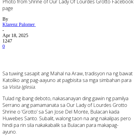
Photo from Shrine of Our Lady Of Lourdes Grotto Facebook
page
By
Klarenz Palomer
-
Apr 18, 2025
1247
0
Sa tuwing sasapit ang Mahal na Araw, tradisyon na ng bawat
Katoliko ang pag-aayuno at pagbisita sa mga simbahan para
sa
Visita Iglesia.
Tulad ng ibang deboto, nakasanayan ding gawin ng pamilya
Serrano ang pamamanata sa Our Lady of Lourdes Grotto
Shrine o ‘Grotto’ sa San Jose Del Monte, Bulacan kada
Huwebes Santo. Subalit, walong taon na ang nakalipas pero
hindi pa rin sila nakakabalik sa Bulacan para makapag-
ayuno.