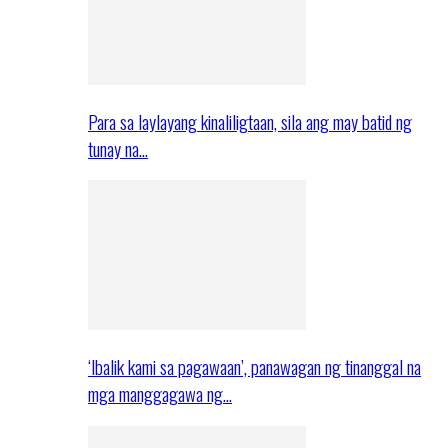
Para sa laylayang kinaliligtaan, sila ang may batid ng
tunay na…
‘Ibalik kami sa pagawaan’, panawagan ng tinanggal na
mga manggagawa ng…