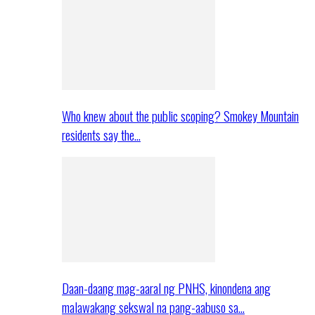
Who knew about the public scoping? Smokey Mountain
residents say the…
Daan-daang mag-aaral ng PNHS, kinondena ang
malawakang sekswal na pang-aabuso sa…