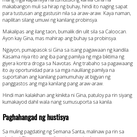
makabangon muli sa hirap ng buhay, hindi ito naging sapat
para tustusan ang gastusin nila sa araw-araw. Kaya naman,
napilitan silang umuwi ng kanilang probinsya.
Makalipas ang ilang taon, bumalik din ulit sila sa Caloocan.
Ayon kay Gina, mas mahirap ang buhay sa probinsya.
Ngayon, pumapasok si Gina sa isang pagawaan ng kandila.
Kasama niya rito ang iba pang pamilya ng mga biktima ng
giyera kontra droga sa Navotas. Ang trabaho sa pagawaang
ito ay oportunidad para sa mga naulilang pamilya na
suportahan ang kanilang pamumuhay at bigyan ng
panggastos ang mga kanilang pang araw-araw.
Hindi man kalakihan ang kinikita ni Gina, patuloy pa rin siyang
kumakayod dahil wala nang sumusuporta sa kanila.
Paghahangad ng hustisya
Sa muling pagdating ng Semana Santa, malinaw pa rin sa