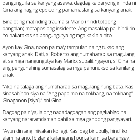
pangungulila sa kanyang asawa, dagdag kalbaryong iniinda ni
Gina ang naging epekto ng pamamaslang sa kanyang anak.
Binalot ng matinding trauma si Mario (hindi totoong
pangalan) matapos ang insidente. Ang masaklap pa, hindi rin
ito nakatakas sa pangungutya ng mga kakilala nito.
Ayon kay Gina, noon pa ma’y tampulan na ng tukso ang
kanyang anak. Dati, si Roberto ang humaharap sa magulang
at sa mga nangungutya kay Mario; subalit ngayon, si Gina na
ang pangunahing sumasalag sa mga panunukso sa kanilang
anak.
“Ako na talaga ang humaharap sa magulang nung bata. Kasi
sinasabihan siya na “Ang papa mo na-tokhang, na-tokhang”.
Ginaganon [siya],” ani Gina.
Dagdag pa niya, lalong nadadagdagan ang pagkabigo na
kanyang nararamdaman dahil sa mga ganoong pangyayari.
“Ayun din ang iniiyakan ko lagi. Kasi pag binubully, hindi ko
alam na ano, [biglang kailangang] punta kami sa barangay.