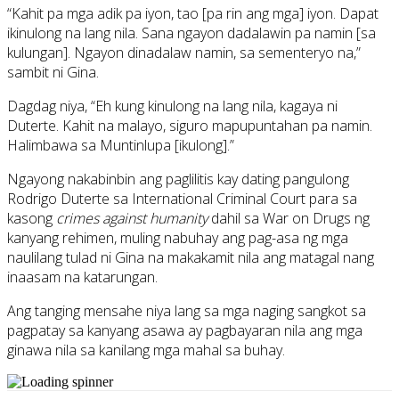
“Kahit pa mga adik pa iyon, tao [pa rin ang mga] iyon. Dapat
ikinulong na lang nila. Sana ngayon dadalawin pa namin [sa
kulungan]. Ngayon dinadalaw namin, sa sementeryo na,”
sambit ni Gina.
Dagdag niya, “Eh kung kinulong na lang nila, kagaya ni
Duterte. Kahit na malayo, siguro mapupuntahan pa namin.
Halimbawa sa Muntinlupa [ikulong].”
Ngayong nakabinbin ang paglilitis kay dating pangulong
Rodrigo Duterte sa International Criminal Court para sa
kasong
crimes against humanity
dahil sa War on Drugs ng
kanyang rehimen, muling nabuhay ang pag-asa ng mga
naulilang tulad ni Gina na makakamit nila ang matagal nang
inaasam na katarungan.
Ang tanging mensahe niya lang sa mga naging sangkot sa
pagpatay sa kanyang asawa ay pagbayaran nila ang mga
ginawa nila sa kanilang mga mahal sa buhay.