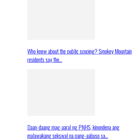
Who knew about the public scoping? Smokey Mountain
residents say the…
Daan-daang mag-aaral ng PNHS, kinondena ang
malawakang sekswal na pang-aabuso sa…