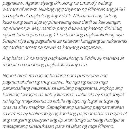
pagnakaw. Agaran siyang ikinulong na umano’y walang
warrant of arrest. Nilabag ng gobyerno ng Pilipinas ang JASIG
sa paghuli at pagkulong kay Eddik. Nilabanan ang tatlong
kaso kung saan siya ay pinawalang-sala dahil sa kakulangan
ng ebidensya. May natitira pang dalawang kasong dinidinig,
ngunit lumampas na ang 11 na taon ang pagkakakulong niya.
Sinapit niya ang pagkahina sa katawan hanggang sa nakaranas
ng cardiac arrest na nauwi sa kanyang pagpanaw.
Ang halos 12 na taong pagkakakulong ni Eddik ay mahaba at
mapait na panahong pagkakalayo kay Lisa.
Ngunit hindi ito naging hadlang para pumusyaw ang
pagmamahalan ng mag-asawa. Ika nga ng isa sa mga
panandaliang nakasaksi sa kanilang pagsasama, angkop ang
kanilang tawagan na ‘kabiyakasama’. Dahil sila ay magkabiyak
na laging magkasama, sa kabila ng layo ng lugar at tagal ng
oras na sila’y magkita. Sapagkat ang kanilang pagmamahalan
sa isa’t isa ay kaalinsabay ng kanilang pagmamahal sa bayan at
ang hangaring palayain ang lipunan tungo sa isang masigla at
masaganang kinabukasan para sa lahat ng mga Pilipino.