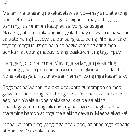
ko.
Marami na talagang nakakadalaw sa iyo—may sinulat akong
open letter para sa ating mga kaibigan at may bahaging
paniningil sa rehimen kaugnay sa iyong kalusugan.
Nakakagalit at nakakapaghimagsik. Tunay na walang aasahan
sa sistema ng hustisya sa bansang katulad ng Pilipinas. Lalo
tayong magpupursige para sa pagkakamit ng ating mga
adhikain at upang mapabilis ang pagkakamit ng tagumpay.
Hanggang dito na muna. May mga kailangan pa kaming
tapusing gawain pero hindi ako makapagkonsentra dahil sa
iyong kalagayan. Nauunawaan naman ito ng mga kasama ko.
Bagamat naiwanan mo ako dito, para gumampan sa mga
gawain tulad noong panahong nasa Denmark ka, decades
ago, naniniwala akong makakabalik ka pa sa aking
kinalalagayan at magkakatuwang pa tayo sa pagharap sa
maraming hamon at mga malalaking gawain. Magpalakas ka!
Mahal ka namin ng iyong mga anak, apo, ng ating mga kapatid
at pamilya. Magpakatatag!