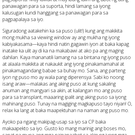
panawagan para sa suporta, hindi lamang sa iyong
kalusugan kundi hanggang sa panawagan para sa
pagpapalaya sa iyo.
Siguradong aatakehin ka sa puso (ulit!) kung ang makikita
mong mukha sa viewing window ay ang mukha ng iyong
kabiyakasama—kaya hindi natin gagawin iyon at baka kapag
inatake ka ulit ay di ka na makabawi at ako pa ang maging
dahilan. Kaya mananatili lamang na sa bintana ng iyong puso
at alaala makikita at nakaukit ang iyong pinakamamahal at
pinakamagandang babae sa buhay mo. Sana, ang parteng
iyon ng puso mo ay wala pang diperensya. Sabi ko noong
isang araw—malakas ang aking puso at kung sakaling
anuman ang mangyari sa akin, at kailangan mo ang puso
para sa transplant, maaaring ipalit ang aking puso sa iyong
mahinang puso. Tunay na magiging magkapuso tayo niyan! O,
relax ka lang at baka maapektuhan na naman ang puso mo.
Ayoko pa ngang makipag-usap sa iyo sa CP baka
makaapekto sa iyo. Gusto ko mang marinig ang boses mo,