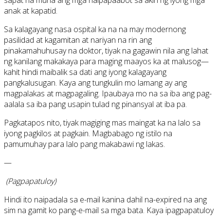
sapat na muna ang mga naipapaabot sa akin ng iyong mga
anak at kapatid.
Sa kalagayang nasa ospital ka na na may modernong
pasilidad at kagamitan at nariyan na rin ang
pinakamahuhusay na doktor, tiyak na gagawin nila ang lahat
ng kanilang makakaya para maging maayos ka at malusog—
kahit hindi maibalik sa dati ang iyong kalagayang
pangkalusugan. Kaya ang tungkulin mo lamang ay ang
magpalakas at magpagaling. Ipaubaya mo na sa iba ang pag-
aalala sa iba pang usapin tulad ng pinansyal at iba pa.
Pagkatapos nito, tiyak magiging mas maingat ka na lalo sa
iyong pagkilos at pagkain. Magbabago ng istilo na
pamumuhay para lalo pang makabawi ng lakas.
—
(Pagpapatuloy)
Hindi ito naipadala sa e-mail kanina dahil na-expired na ang
sim na gamit ko pang-e-mail sa mga bata. Kaya ipagpapatuloy