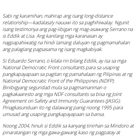
Sabi ng karamihan, mahirap ang isang long-distance
relationship—kadalasa’y nauuwi ito sa paghihiwalay. Ngunit
isang testimonya ang pag-iibigan ng mag-asawang Serrano na
si Eddik at Lisa. Ang kanilang mga karanasan ay
nagpapahiwatig na hindi lamang daluyan ng pagmamahalan
ang palagiang pagsasama ng isang magkabiyak.
Si Eduardo Serrano, o kilala rin bilang Eddik, ay isa sa mga
National Democratic Front consultants para sa usaping
pangkapayapaan sa pagitan ng pamahalaan ng Pilipinas at ng
National Democratic Front of the Philippines (NDFP).
Binibigyang seguridad mula sa pagmamanman o
pagkakaaresto ang mga NDF consultants sa bisa ng Joint
Agreement on Safety and Immunity Guarantees (JASIG).
Pinagkasunduan ito ng dalawang panig noong 1995 para
umusad ang usaping pangkapayapaan sa bansa.
Noong 2004, hinuli si Eddik sa kanyang tinirhan sa Mindoro at
pinaratangan ng mga gawa-gawang kaso ng pagpatay at