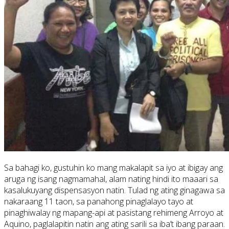
Sa bahagi ko, gustuhin ko mang makalapit sa iyo at ibigay ang
aruga ng isang nagmamahal, alam nating hindi ito maaari sa
kasalukuyang dispensasyon natin. Tulad ng ating ginagawa sa
nakaraang 11 taon, sa panahong pinaglalayo tayo at
pinaghiwalay ng mapang-api at pasistang rehimeng Arroyo at
Aquino, paglalapitin natin ang ating sarili sa iba’t ibang paraan.