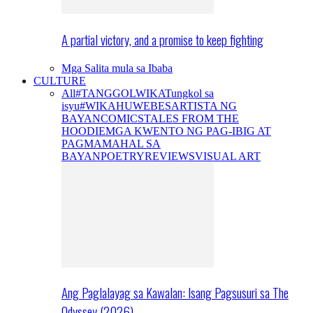
A partial victory, and a promise to keep fighting
Mga Salita mula sa Ibaba
CULTURE
All
#TANGGOLWIKA
Tungkol sa
isyu
#WIKAHUWEBES
ARTISTA NG
BAYAN
COMICS
TALES FROM THE
HOODIE
MGA KWENTO NG PAG-IBIG AT
PAGMAMAHAL SA
BAYAN
POETRY
REVIEWS
VISUAL ART
Ang Paglalayag sa Kawalan: Isang Pagsusuri sa The
Odyssey (2026)