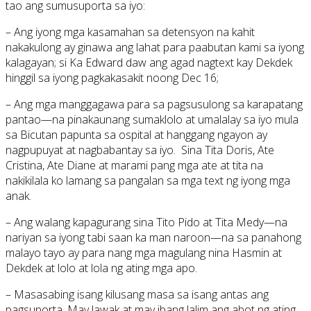
tao ang sumusuporta sa iyo:
– Ang iyong mga kasamahan sa detensyon na kahit
nakakulong ay ginawa ang lahat para paabutan kami sa iyong
kalagayan; si Ka Edward daw ang agad nagtext kay Dekdek
hinggil sa iyong pagkakasakit noong Dec 16;
– Ang mga manggagawa para sa pagsusulong sa karapatang
pantao—na pinakaunang sumaklolo at umalalay sa iyo mula
sa Bicutan papunta sa ospital at hanggang ngayon ay
nagpupuyat at nagbabantay sa iyo. Sina Tita Doris, Ate
Cristina, Ate Diane at marami pang mga ate at tita na
nakikilala ko lamang sa pangalan sa mga text ng iyong mga
anak.
– Ang walang kapagurang sina Tito Pido at Tita Medy—na
nariyan sa iyong tabi saan ka man naroon—na sa panahong
malayo tayo ay para nang mga magulang nina Hasmin at
Dekdek at lolo at lola ng ating mga apo.
– Masasabing isang kilusang masa sa isang antas ang
pagsuporta. May lawak at may ibang lalim ang abot ng ating