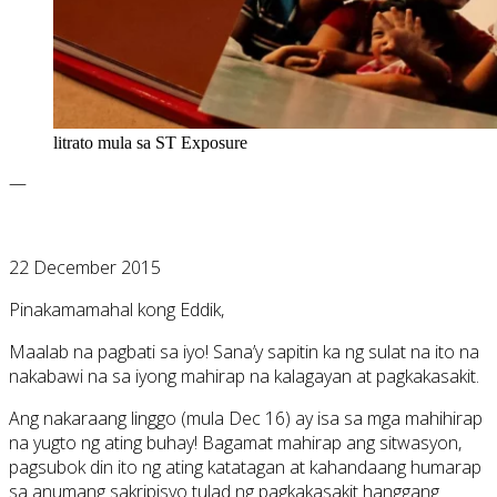
litrato mula sa ST Exposure
—
22 December 2015
Pinakamamahal kong Eddik,
Maalab na pagbati sa iyo! Sana’y sapitin ka ng sulat na ito na
nakabawi na sa iyong mahirap na kalagayan at pagkakasakit.
Ang nakaraang linggo (mula Dec 16) ay isa sa mga mahihirap
na yugto ng ating buhay! Bagamat mahirap ang sitwasyon,
pagsubok din ito ng ating katatagan at kahandaang humarap
sa anumang sakripisyo tulad ng pagkakasakit hanggang