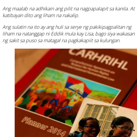
Ang maalab na adhikain ang pilit na nagpapalapit sa kanila. At
katibayan dito ang liham na nakalip.
Ang sulatin na ito ay ang huli sa serye ng pakikipagpalitan ng
liham na natanggap ni Eddik mula kay Lisa, bago siya wakasan
ng sakit sa puso sa matagal na pagkakapiit sa kulungan.