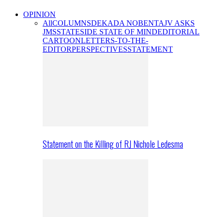
OPINION
All
COLUMNS
DEKADA NOBENTA
JV ASKS
JMS
STATESIDE STATE OF MIND
EDITORIAL
CARTOON
LETTERS-TO-THE-
EDITOR
PERSPECTIVES
STATEMENT
Statement on the Killing of RJ Nichole Ledesma