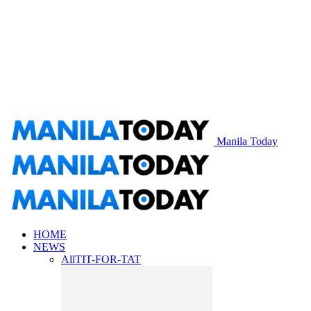
Manila Today
HOME
NEWS
All
TIT-FOR-TAT