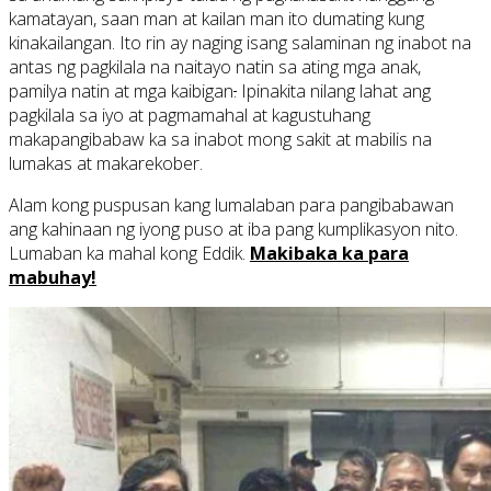
kamatayan, saan man at kailan man ito dumating kung
kinakailangan. Ito rin ay naging isang salaminan ng inabot na
antas ng pagkilala na naitayo natin sa ating mga anak,
pamilya natin at mga kaibigan
.
Ipinakita nilang lahat ang
pagkilala sa iyo at pagmamahal at kagustuhang
makapangibabaw ka sa inabot mong sakit at mabilis na
lumakas at makarekober.
Alam kong puspusan kang lumalaban para pangibabawan
ang kahinaan ng iyong puso at iba pang kumplikasyon nito.
Lumaban ka mahal kong Eddik.
Makibaka ka para
mabuhay!