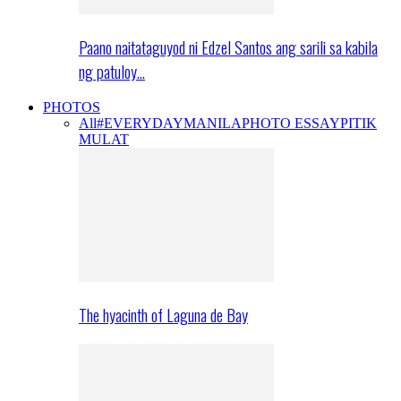
Paano naitataguyod ni Edzel Santos ang sarili sa kabila
ng patuloy…
PHOTOS
All
#EVERYDAYMANILA
PHOTO ESSAY
PITIK
MULAT
The hyacinth of Laguna de Bay