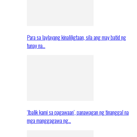
Para sa laylayang kinaliligtaan, sila ang may batid ng
tunay na…
‘Ibalik kami sa pagawaan’, panawagan ng tinanggal na
mga manggagawa ng…