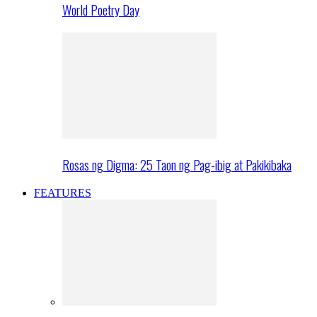
World Poetry Day
Rosas ng Digma: 25 Taon ng Pag-ibig at Pakikibaka
FEATURES