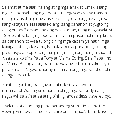
Salamat at malalaki na ang ating mga anak at lumaki silang
mga responsableng mga bata— na ngayon ay siya naman
nating inaasahang nag-aasikaso sa iyo habang nasa ganyan
kang katayuan. Naaalala ko ang isang panahon at yugto ng
ating buhay 2 dekada na ang nakakaraan, nang magkasakit si
Dekdek at kailangang operahan. Nalampasan natin ang krisis
sa panahon ito—sa tulong din ng mga kapamilya natin, mga
kaibigan at mga kasama, Naaalala ko sa panahong ito ang
presensya at suporta ng ating mga magulang at mga kapatid.
Naaalala ko sina Papa Tony at Mama Coring. Sina Papa Imo
at Mama Beting at ang kanilang walang imbot na sakripisyo
para sa atin. Ngayon, naririyan naman ang mga kapatid natin
at mga anak nila.
Kahit sa ganitong kalagayan natin, kinikilala tayo at
minamahal. Walang sinuman sa ating mga kapamilya ang
nagtakwil sa atin at sa ating piniling landas (less travelled by).
Tiyak nakikita mo ang pana-panahong sumisilip sa maliit na
viewing window sa intensive care unit, ang iba’t ibang klaseng