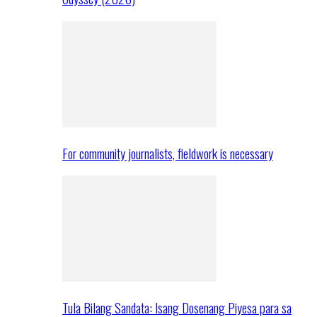
For community journalists, fieldwork is necessary
Tula Bilang Sandata: Isang Dosenang Piyesa para sa