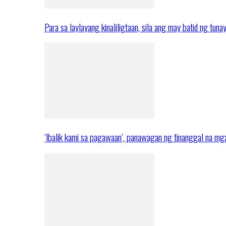
Para sa laylayang kinaliligtaan, sila ang may batid ng tuna
‘Ibalik kami sa pagawaan’, panawagan ng tinanggal na 