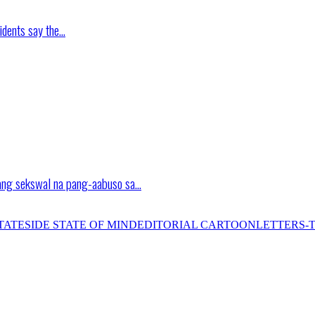
idents say the…
ang sekswal na pang-aabuso sa…
TATESIDE STATE OF MIND
EDITORIAL CARTOON
LETTERS-