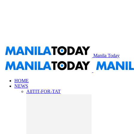
Manila Today
HOME
NEWS
All
TIT-FOR-TAT