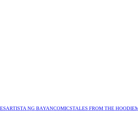
ES
ARTISTA NG BAYAN
COMICS
TALES FROM THE HOODIE
M