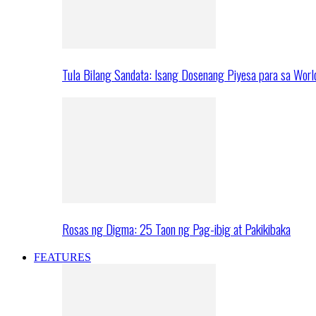
Tula Bilang Sandata: Isang Dosenang Piyesa para sa Worl
Rosas ng Digma: 25 Taon ng Pag-ibig at Pakikibaka
FEATURES