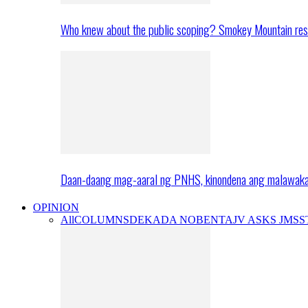
Who knew about the public scoping? Smokey Mountain res
Daan-daang mag-aaral ng PNHS, kinondena ang malawak
OPINION
All
COLUMNS
DEKADA NOBENTA
JV ASKS JMS
S