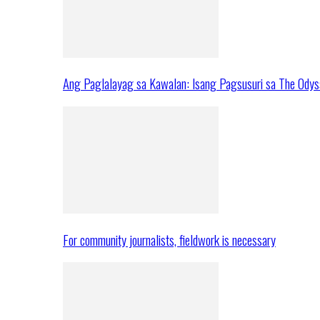
Ang Paglalayag sa Kawalan: Isang Pagsusuri sa The Ody
For community journalists, fieldwork is necessary