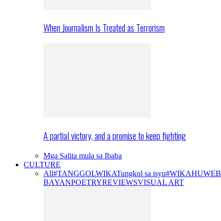
When Journalism Is Treated as Terrorism
A partial victory, and a promise to keep fighting
Mga Salita mula sa Ibaba
CULTURE
All
#TANGGOLWIKA
Tungkol sa isyu
#WIKAHUWEB
BAYAN
POETRY
REVIEWS
VISUAL ART