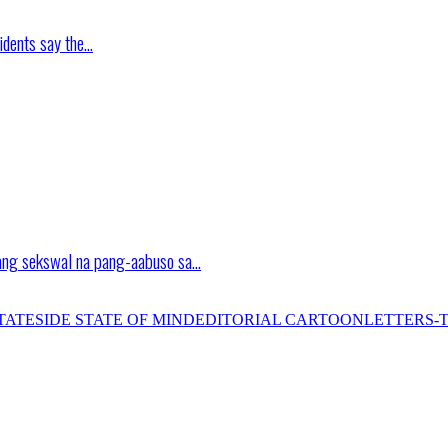
idents say the…
ang sekswal na pang-aabuso sa…
TATESIDE STATE OF MIND
EDITORIAL CARTOON
LETTERS-