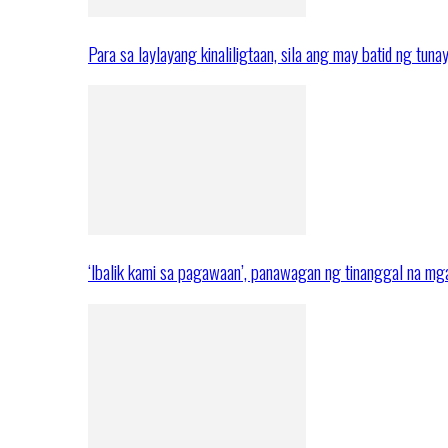
Para sa laylayang kinaliligtaan, sila ang may batid ng tuna
‘Ibalik kami sa pagawaan’, panawagan ng tinanggal na 