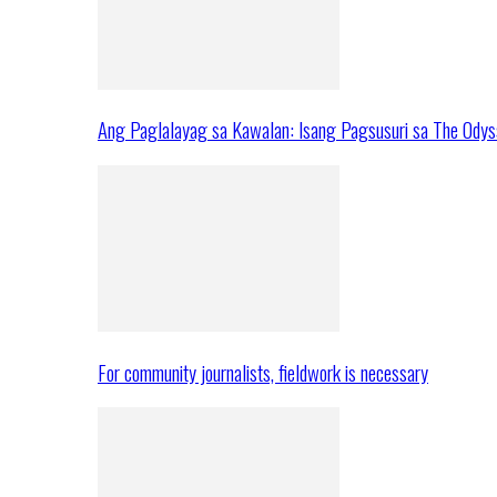
Ang Paglalayag sa Kawalan: Isang Pagsusuri sa The Ody
For community journalists, fieldwork is necessary