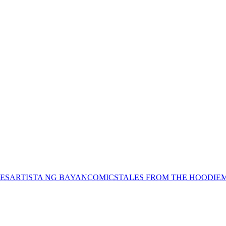
ES
ARTISTA NG BAYAN
COMICS
TALES FROM THE HOODIE
M