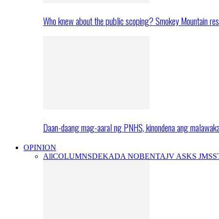
Who knew about the public scoping? Smokey Mountain res
Daan-daang mag-aaral ng PNHS, kinondena ang malawak
OPINION
All
COLUMNS
DEKADA NOBENTA
JV ASKS JMS
S