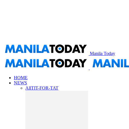
Manila Today
HOME
NEWS
All
TIT-FOR-TAT