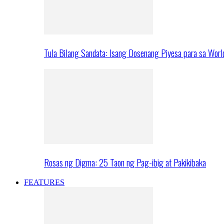
Tula Bilang Sandata: Isang Dosenang Piyesa para sa Worl
Rosas ng Digma: 25 Taon ng Pag-ibig at Pakikibaka
FEATURES