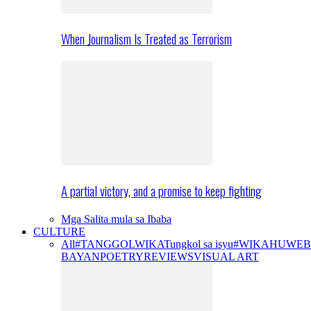
When Journalism Is Treated as Terrorism
A partial victory, and a promise to keep fighting
Mga Salita mula sa Ibaba
CULTURE
All
#TANGGOLWIKA
Tungkol sa isyu
#WIKAHUWEB
BAYAN
POETRY
REVIEWS
VISUAL ART