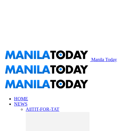
Manila Today
HOME
NEWS
All
TIT-FOR-TAT