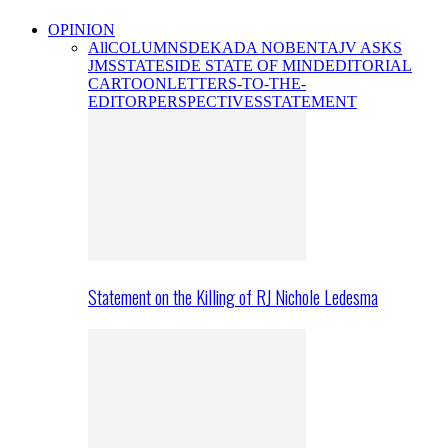
OPINION
All
COLUMNS
DEKADA NOBENTA
JV ASKS
JMS
STATESIDE STATE OF MIND
EDITORIAL
CARTOON
LETTERS-TO-THE-
EDITOR
PERSPECTIVES
STATEMENT
Statement on the Killing of RJ Nichole Ledesma