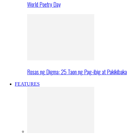
World Poetry Day
Rosas ng Digma: 25 Taon ng Pag-ibig at Pakikibaka
FEATURES