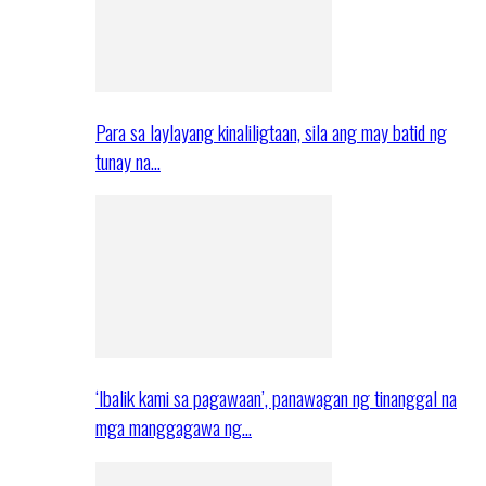
Para sa laylayang kinaliligtaan, sila ang may batid ng
tunay na…
‘Ibalik kami sa pagawaan’, panawagan ng tinanggal na
mga manggagawa ng…