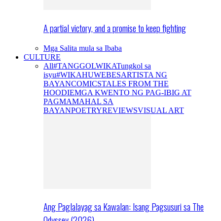
A partial victory, and a promise to keep fighting
Mga Salita mula sa Ibaba
CULTURE
All
#TANGGOLWIKA
Tungkol sa
isyu
#WIKAHUWEBES
ARTISTA NG
BAYAN
COMICS
TALES FROM THE
HOODIE
MGA KWENTO NG PAG-IBIG AT
PAGMAMAHAL SA
BAYAN
POETRY
REVIEWS
VISUAL ART
Ang Paglalayag sa Kawalan: Isang Pagsusuri sa The
Odyssey (2026)