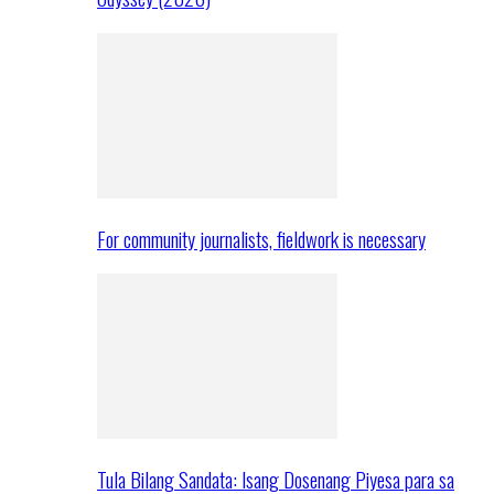
For community journalists, fieldwork is necessary
Tula Bilang Sandata: Isang Dosenang Piyesa para sa