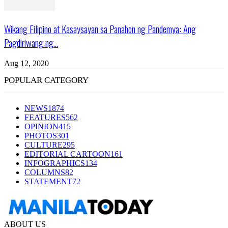
Wikang Filipino at Kasaysayan sa Panahon ng Pandemya: Ang
Pagdiriwang ng...
Aug 12, 2020
POPULAR CATEGORY
NEWS
1874
FEATURES
562
OPINION
415
PHOTOS
301
CULTURE
295
EDITORIAL CARTOON
161
INFOGRAPHICS
134
COLUMNS
82
STATEMENT
72
ABOUT US