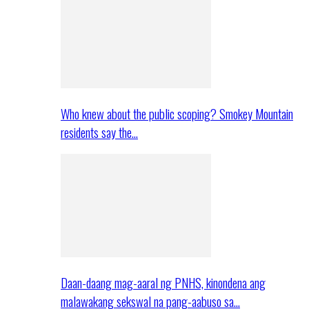
Who knew about the public scoping? Smokey Mountain
residents say the…
Daan-daang mag-aaral ng PNHS, kinondena ang
malawakang sekswal na pang-aabuso sa…