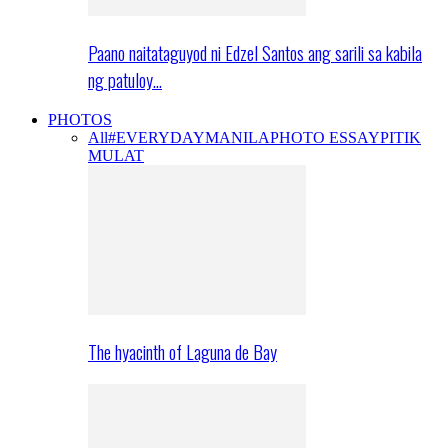
Paano naitataguyod ni Edzel Santos ang sarili sa kabila
ng patuloy…
PHOTOS
All
#EVERYDAYMANILA
PHOTO ESSAY
PITIK
MULAT
The hyacinth of Laguna de Bay