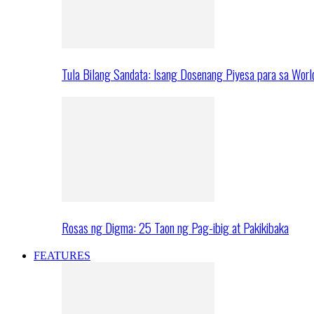
Tula Bilang Sandata: Isang Dosenang Piyesa para sa Worl
Rosas ng Digma: 25 Taon ng Pag-ibig at Pakikibaka
FEATURES