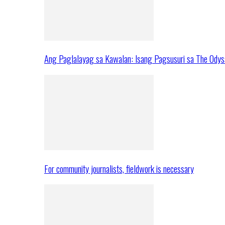
Ang Paglalayag sa Kawalan: Isang Pagsusuri sa The Ody
For community journalists, fieldwork is necessary