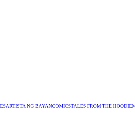
ES
ARTISTA NG BAYAN
COMICS
TALES FROM THE HOODIE
M