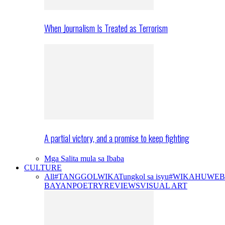
When Journalism Is Treated as Terrorism
A partial victory, and a promise to keep fighting
Mga Salita mula sa Ibaba
CULTURE
All
#TANGGOLWIKA
Tungkol sa isyu
#WIKAHUWEB
BAYAN
POETRY
REVIEWS
VISUAL ART