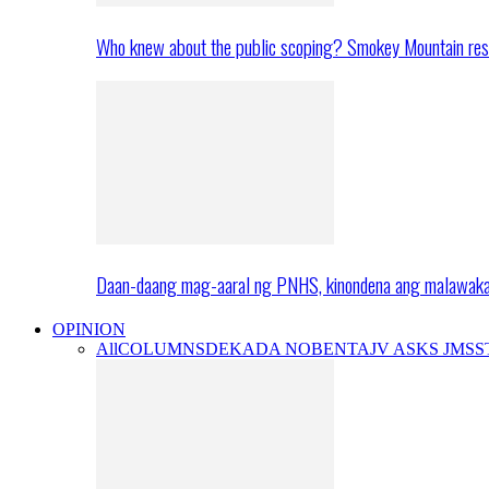
Who knew about the public scoping? Smokey Mountain res
Daan-daang mag-aaral ng PNHS, kinondena ang malawak
OPINION
All
COLUMNS
DEKADA NOBENTA
JV ASKS JMS
S