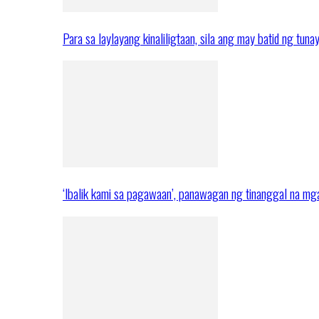
Para sa laylayang kinaliligtaan, sila ang may batid ng tuna
‘Ibalik kami sa pagawaan’, panawagan ng tinanggal na 