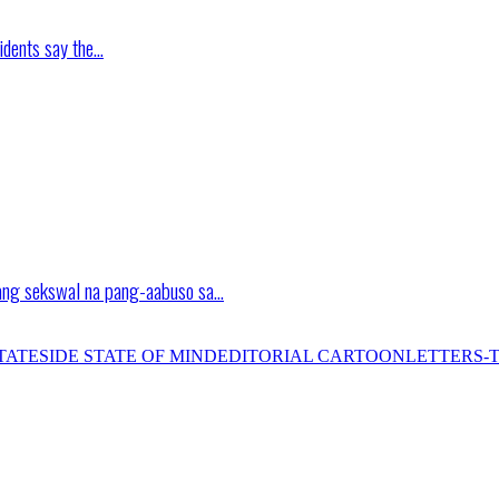
idents say the…
ang sekswal na pang-aabuso sa…
TATESIDE STATE OF MIND
EDITORIAL CARTOON
LETTERS-