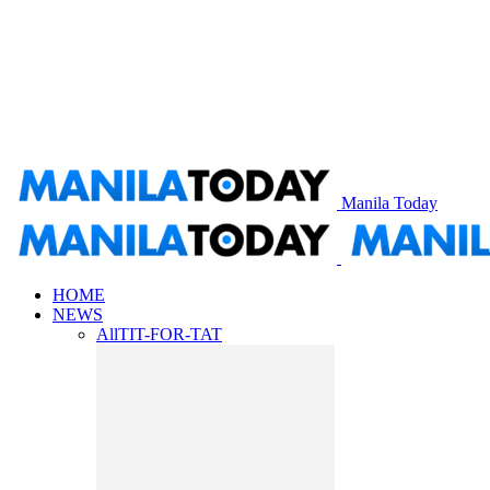
Manila Today
HOME
NEWS
All
TIT-FOR-TAT