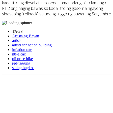
kada litro ng diesel at kerosene samantalang piso lamang o
P1.2 ang naging bawas sa kada litro ng gasolina ngayong
sinasabing “rollback” sa unang linggo ng buwan ng Setyembre
TAGS
Artista ng Bayan
artists
artists for nation building
inflation rate
ntf-elcac
oil price hike
red-tagging
sining bugkos