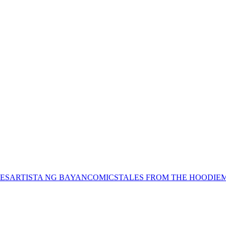
ES
ARTISTA NG BAYAN
COMICS
TALES FROM THE HOODIE
M