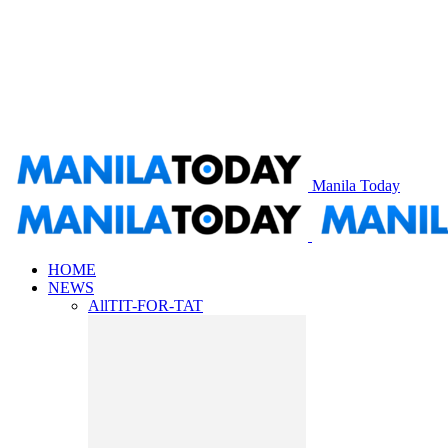
Manila Today
HOME
NEWS
All
TIT-FOR-TAT