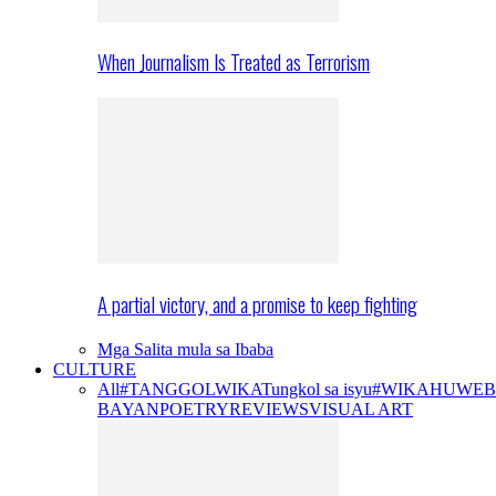
When Journalism Is Treated as Terrorism
A partial victory, and a promise to keep fighting
Mga Salita mula sa Ibaba
CULTURE
All
#TANGGOLWIKA
Tungkol sa isyu
#WIKAHUWEB
BAYAN
POETRY
REVIEWS
VISUAL ART