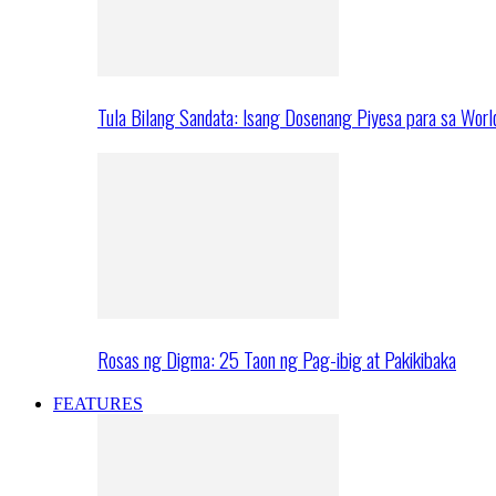
Tula Bilang Sandata: Isang Dosenang Piyesa para sa Worl
Rosas ng Digma: 25 Taon ng Pag-ibig at Pakikibaka
FEATURES