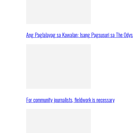
Ang Paglalayag sa Kawalan: Isang Pagsusuri sa The Ody
For community journalists, fieldwork is necessary