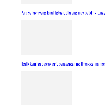
Para sa laylayang kinaliligtaan, sila ang may batid ng tuna
‘Ibalik kami sa pagawaan’, panawagan ng tinanggal na 