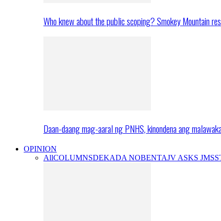
Who knew about the public scoping? Smokey Mountain res
Daan-daang mag-aaral ng PNHS, kinondena ang malawak
OPINION
All
COLUMNS
DEKADA NOBENTA
JV ASKS JMS
S