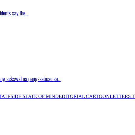
idents say the…
ang sekswal na pang-aabuso sa…
TATESIDE STATE OF MIND
EDITORIAL CARTOON
LETTERS-