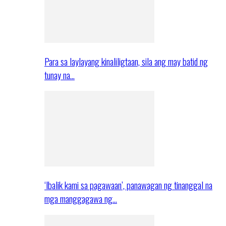
Para sa laylayang kinaliligtaan, sila ang may batid ng
tunay na…
‘Ibalik kami sa pagawaan’, panawagan ng tinanggal na
mga manggagawa ng…