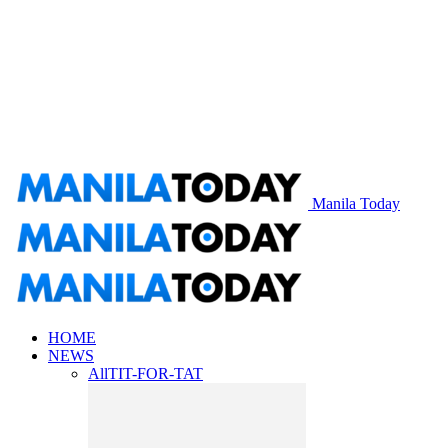
Manila Today
HOME
NEWS
All
TIT-FOR-TAT