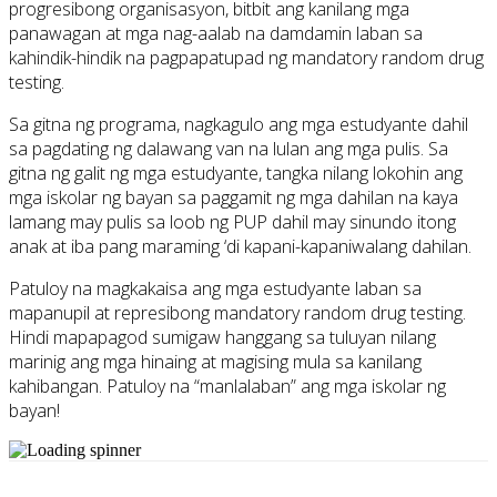
progresibong organisasyon, bitbit ang kanilang mga
panawagan at mga nag-aalab na damdamin laban sa
kahindik-hindik na pagpapatupad ng mandatory random drug
testing.
Sa gitna ng programa, nagkagulo ang mga estudyante dahil
sa pagdating ng dalawang van na lulan ang mga pulis. Sa
gitna ng galit ng mga estudyante, tangka nilang lokohin ang
mga iskolar ng bayan sa paggamit ng mga dahilan na kaya
lamang may pulis sa loob ng PUP dahil may sinundo itong
anak at iba pang maraming ‘di kapani-kapaniwalang dahilan.
Patuloy na magkakaisa ang mga estudyante laban sa
mapanupil at represibong mandatory random drug testing.
Hindi mapapagod sumigaw hanggang sa tuluyan nilang
marinig ang mga hinaing at magising mula sa kanilang
kahibangan. Patuloy na “manlalaban” ang mga iskolar ng
bayan!