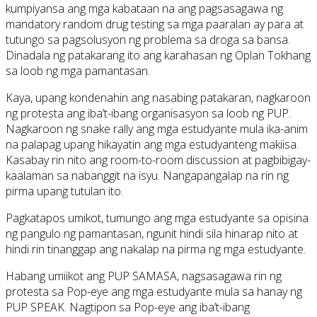
kumpiyansa ang mga kabataan na ang pagsasagawa ng
mandatory random drug testing sa mga paaralan ay para at
tutungo sa pagsolusyon ng problema sa droga sa bansa.
Dinadala ng patakarang ito ang karahasan ng Oplan Tokhang
sa loob ng mga pamantasan.
Kaya, upang kondenahin ang nasabing patakaran, nagkaroon
ng protesta ang iba’t-ibang organisasyon sa loob ng PUP.
Nagkaroon ng snake rally ang mga estudyante mula ika-anim
na palapag upang hikayatin ang mga estudyanteng makiisa.
Kasabay rin nito ang room-to-room discussion at pagbibigay-
kaalaman sa nabanggit na isyu. Nangapangalap na rin ng
pirma upang tutulan ito.
Pagkatapos umikot, tumungo ang mga estudyante sa opisina
ng pangulo ng pamantasan, ngunit hindi sila hinarap nito at
hindi rin tinanggap ang nakalap na pirma ng mga estudyante.
Habang umiikot ang PUP SAMASA, nagsasagawa rin ng
protesta sa Pop-eye ang mga estudyante mula sa hanay ng
PUP SPEAK. Nagtipon sa Pop-eye ang iba’t-ibang