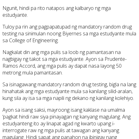
Ngunit, hindi pa rito natapos ang kalbaryo ng mga
estudyante.
Tuloy pa rin ang pagpapatupad ng mandatory random drug
testing na sinimulan noong Biyernes sa mga estudyante mula
sa College of Engineering.
Nagkalat din ang mga pulis sa loob ng pamantasan na
nagbigay ng takot sa mga estudyante. Ayon sa Prudente-
Ramos Accord, ang mga pulis ay dapat nasa layong 50
metrong mula pamantasan.
Sa isinagawang mandatory random drug testing, bigla na lang
hinahatak ang mga estudyante mula sa kanilang silid-aralan,
kung sila ay isa sa mga napili ng dekano ng kanilang kolehiyo.
Ayon sa isang saksi, mayroong isang kaklase na umalma
‘pagkat hindi raw siya pinayagan ng kanyang magulang. Ang
estudyanteng ito ay linapat agad ng kwarto upang i-
interrogate raw ng mga pulis at tawagan ang kanyang
magulang. Hindi sapat ang panahon na ibinigay nang