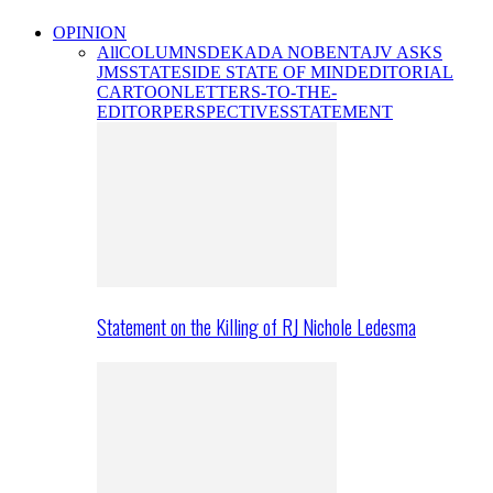
OPINION
All
COLUMNS
DEKADA NOBENTA
JV ASKS
JMS
STATESIDE STATE OF MIND
EDITORIAL
CARTOON
LETTERS-TO-THE-
EDITOR
PERSPECTIVES
STATEMENT
Statement on the Killing of RJ Nichole Ledesma