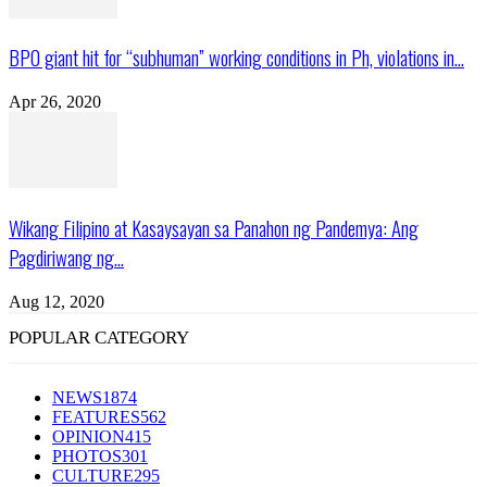
BPO giant hit for “subhuman” working conditions in Ph, violations in...
Apr 26, 2020
Wikang Filipino at Kasaysayan sa Panahon ng Pandemya: Ang
Pagdiriwang ng...
Aug 12, 2020
POPULAR CATEGORY
NEWS
1874
FEATURES
562
OPINION
415
PHOTOS
301
CULTURE
295