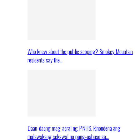
Who knew about the public scoping? Smokey Mountain
residents say the…
Daan-daang mag-aaral ng PNHS, kinondena ang
malawakang sekswal na pang-aabuso sa…