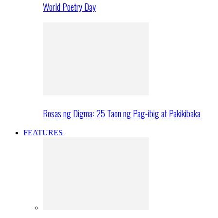
World Poetry Day
Rosas ng Digma: 25 Taon ng Pag-ibig at Pakikibaka
FEATURES