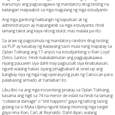
inanunsyo ang pagsasagawa ng mandatory drug testing na
kailangan maipaabot sa mga magulang ng mga estudyante.
Ang mga ganitong hakbangin ng kapulisan at ng
administrasyon ay mapanganib sa mga estudyante, hindi
lamang takot ang kaya nitong idulot, mas malala pa rito.
Sa araw ng pagsisimula ng mandatory random drug testing
sa PUP ay kasabay ng ikalawang taon mula nang mapatay sa
Oplan Tokhang ang 17-anyos na estudyanteng si Kian Loyd
Delos Santos. Hindi makakalimutan ang pagpapakaawa
niyang pauuwiin siya dahil may pagsusulit siya kinabukasan,
ngunit walang habas siyang pinagbabaril at sinet-up ang
bangkay niya ng mga nag-operasyong pulis ng Caloocan para
palabasing armado at ‘nanlaban’ ito.
Libu-libo na ang mga inosenteng pinatay sa Oplan Tokhang,
kasama ang higit sa 74 na menor de edad na hindi na lamang
“collateral damage” o “shit happens” gaya ng tatlong taong
gulang na si Myka Ulpina ngunit bilang mismong mga target
gaya nina Kian, Carl, at Reynaldo. Dahil diyan, walang