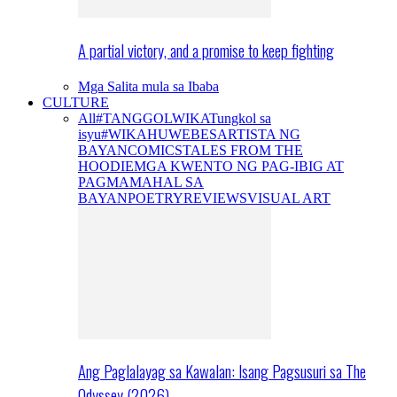
A partial victory, and a promise to keep fighting
Mga Salita mula sa Ibaba
CULTURE
All
#TANGGOLWIKA
Tungkol sa
isyu
#WIKAHUWEBES
ARTISTA NG
BAYAN
COMICS
TALES FROM THE
HOODIE
MGA KWENTO NG PAG-IBIG AT
PAGMAMAHAL SA
BAYAN
POETRY
REVIEWS
VISUAL ART
Ang Paglalayag sa Kawalan: Isang Pagsusuri sa The
Odyssey (2026)