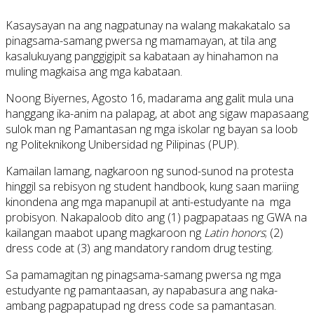
Kasaysayan na ang nagpatunay na walang makakatalo sa
pinagsama-samang pwersa ng mamamayan, at tila ang
kasalukuyang panggigipit sa kabataan ay hinahamon na
muling magkaisa ang mga kabataan.
Noong Biyernes, Agosto 16, madarama ang galit mula una
hanggang ika-anim na palapag, at abot ang sigaw mapasaang
sulok man ng Pamantasan ng mga iskolar ng bayan sa loob
ng Politeknikong Unibersidad ng Pilipinas (PUP).
Kamailan lamang, nagkaroon ng sunod-sunod na protesta
hinggil sa rebisyon ng student handbook, kung saan mariing
kinondena ang mga mapanupil at anti-estudyante na mga
probisyon. Nakapaloob dito ang (1) pagpapataas ng GWA na
kailangan maabot upang magkaroon ng
Latin honors
; (2)
dress code at (3) ang mandatory random drug testing.
Sa pamamagitan ng pinagsama-samang pwersa ng mga
estudyante ng pamantaasan, ay napabasura ang naka-
ambang pagpapatupad ng dress code sa pamantasan.