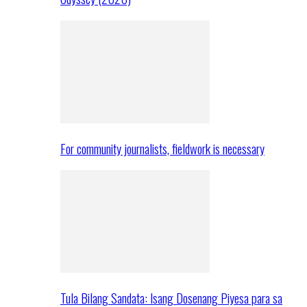
For community journalists, fieldwork is necessary
Tula Bilang Sandata: Isang Dosenang Piyesa para sa