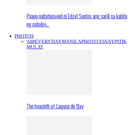
Paano naitataguyod ni Edzel Santos ang sarili sa kabila
ng patuloy…
PHOTOS
All
#EVERYDAYMANILA
PHOTO ESSAY
PITIK
MULAT
The hyacinth of Laguna de Bay