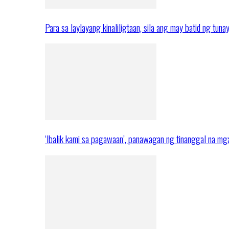
Para sa laylayang kinaliligtaan, sila ang may batid ng tuna
‘Ibalik kami sa pagawaan’, panawagan ng tinanggal na 