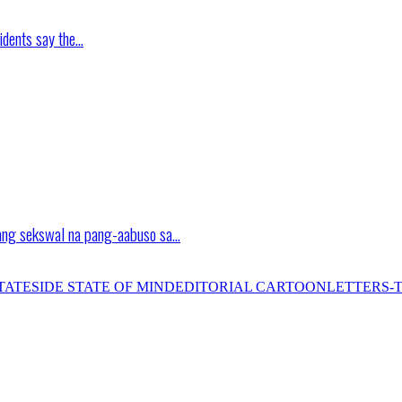
idents say the…
ang sekswal na pang-aabuso sa…
TATESIDE STATE OF MIND
EDITORIAL CARTOON
LETTERS-