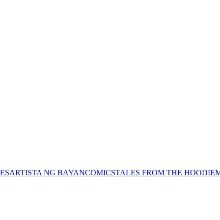
ES
ARTISTA NG BAYAN
COMICS
TALES FROM THE HOODIE
M