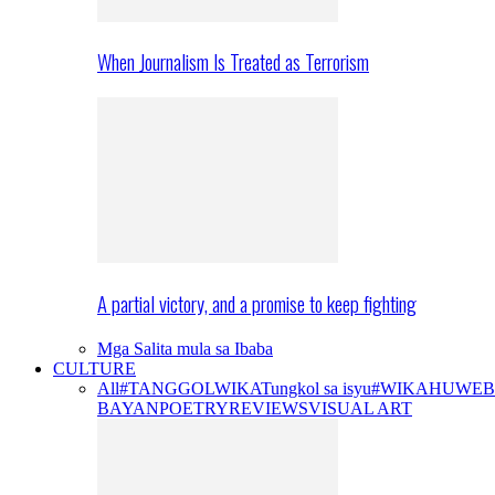
When Journalism Is Treated as Terrorism
A partial victory, and a promise to keep fighting
Mga Salita mula sa Ibaba
CULTURE
All
#TANGGOLWIKA
Tungkol sa isyu
#WIKAHUWEB
BAYAN
POETRY
REVIEWS
VISUAL ART