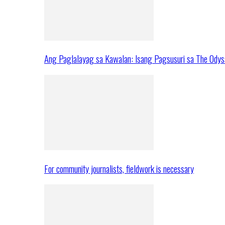
Ang Paglalayag sa Kawalan: Isang Pagsusuri sa The Ody
For community journalists, fieldwork is necessary