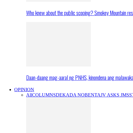
Who knew about the public scoping? Smokey Mountain res
Daan-daang mag-aaral ng PNHS, kinondena ang malawak
OPINION
All
COLUMNS
DEKADA NOBENTA
JV ASKS JMS
S