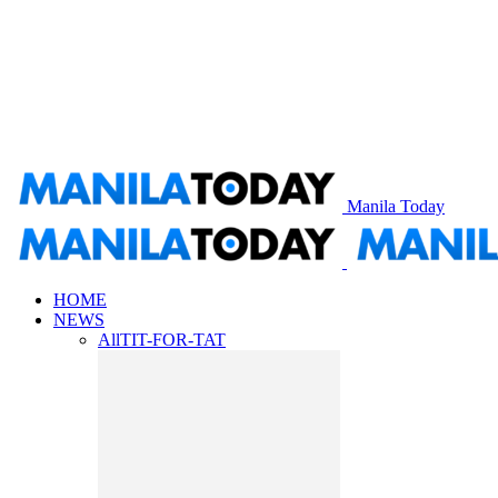
Manila Today
HOME
NEWS
All
TIT-FOR-TAT