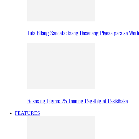
Tula Bilang Sandata: Isang Dosenang Piyesa para sa Worl
Rosas ng Digma: 25 Taon ng Pag-ibig at Pakikibaka
FEATURES