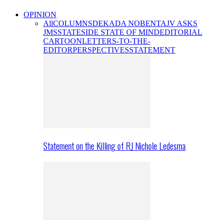
OPINION
All
COLUMNS
DEKADA NOBENTA
JV ASKS
JMS
STATESIDE STATE OF MIND
EDITORIAL
CARTOON
LETTERS-TO-THE-
EDITOR
PERSPECTIVES
STATEMENT
Statement on the Killing of RJ Nichole Ledesma