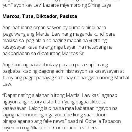
‘yun.” ayon kay Levi Lazarte miyembro ng Sining Laya.
Marcos, Tuta, Diktador, Pasista
Ang iba’t ibang organisasyon ay dumalo hindi para
ipagdiwang ang Martial Law nang maganda kundi para
makiisa sa pag-alala sa naging mapait na yugto ng
kasaysayan kasama ang mga bayani na matapang na
nakipaglaban sa diktaturang Marcos Sr.
Ang kanilang pakikilahok ay paraan para supilin ang
pagbabaliktad ng bagong administrasyon sa kasaysayan at
ituloy ang pagpapahayag sa tunay na nangyari noong Martial
Law.
“Dapat nating alalahanin itong Martial Law kasi laganap
ngayon ang history distortion ‘yung pagbaluktot sa
kasaysayan. Lalong lalo na sa mga kabataan ngayon na
laging nanonood ng mga youtube kung saan doon
pinapalaganap ang fake news.” saad ni Ophelia Tabacon
miyembro ng Alliance of Concerned Teachers.