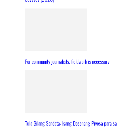
For community journalists, fieldwork is necessary
Tula Bilang Sandata: Isang Dosenang Piyesa para sa