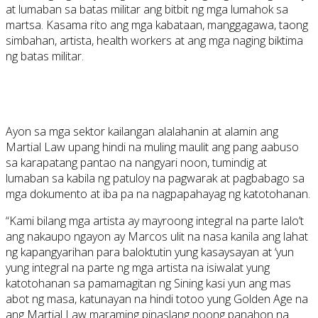
at lumaban sa batas militar ang bitbit ng mga lumahok sa
martsa. Kasama rito ang mga kabataan, manggagawa, taong
simbahan, artista, health workers at ang mga naging biktima
ng batas militar.
Ayon sa mga sektor kailangan alalahanin at alamin ang
Martial Law upang hindi na muling maulit ang pang aabuso
sa karapatang pantao na nangyari noon, tumindig at
lumaban sa kabila ng patuloy na pagwarak at pagbabago sa
mga dokumento at iba pa na nagpapahayag ng katotohanan.
“Kami bilang mga artista ay mayroong integral na parte lalo’t
ang nakaupo ngayon ay Marcos ulit na nasa kanila ang lahat
ng kapangyarihan para baloktutin yung kasaysayan at ‘yun
yung integral na parte ng mga artista na isiwalat yung
katotohanan sa pamamagitan ng Sining kasi yun ang mas
abot ng masa, katunayan na hindi totoo yung Golden Age na
ang Martial Law maraming pinaslang noong panahon na