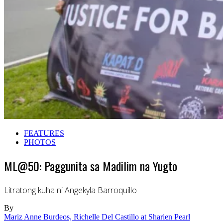
FEATURES
PHOTOS
ML@50: Paggunita sa Madilim na Yugto
Litratong kuha ni Angekyla Barroquillo
By
Mariz Anne Burdeos, Richelle Del Castillo at Sharien Pearl