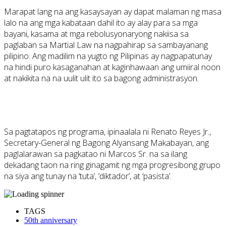
Marapat lang na ang kasaysayan ay dapat malaman ng masa
lalo na ang mga kabataan dahil ito ay alay para sa mga
bayani, kasama at mga rebolusyonaryong nakiisa sa
paglaban sa Martial Law na nagpahirap sa sambayanang
pilipino. Ang madilim na yugto ng Pilipinas ay nagpapatunay
na hindi puro kasaganahan at kaginhawaan ang umiiral noon
at nakikita na na uulit ulit ito sa bagong administrasyon.
Sa pagtatapos ng programa, ipinaalala ni Renato Reyes Jr.,
Secretary-General ng Bagong Alyansang Makabayan, ang
paglalarawan sa pagkatao ni Marcos Sr. na sa ilang
dekadang taon na ring ginagamit ng mga progresibong grupo
na siya ang tunay na ‘tuta’, ‘diktador’, at ‘pasista’.
TAGS
50th anniversary