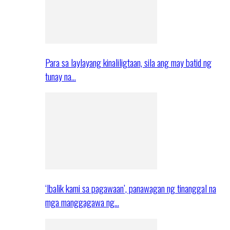
Para sa laylayang kinaliligtaan, sila ang may batid ng
tunay na…
‘Ibalik kami sa pagawaan’, panawagan ng tinanggal na
mga manggagawa ng…