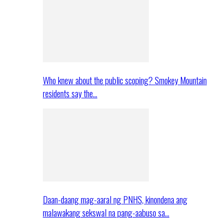
Who knew about the public scoping? Smokey Mountain
residents say the…
Daan-daang mag-aaral ng PNHS, kinondena ang
malawakang sekswal na pang-aabuso sa…