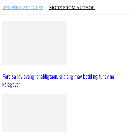
RELATED ARTICLES
MORE FROM AUTHOR
Para sa laylayang kinaliligtaan, sila ang may batid ng tunay na
kalagayan