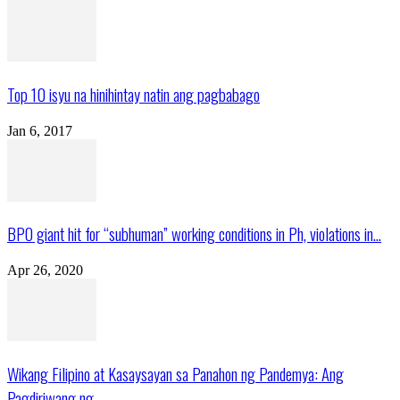
Top 10 isyu na hinihintay natin ang pagbabago
Jan 6, 2017
BPO giant hit for “subhuman” working conditions in Ph, violations in...
Apr 26, 2020
Wikang Filipino at Kasaysayan sa Panahon ng Pandemya: Ang
Pagdiriwang ng...