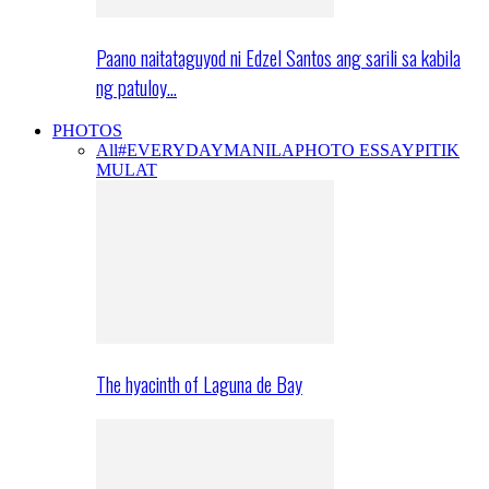
Paano naitataguyod ni Edzel Santos ang sarili sa kabila
ng patuloy…
PHOTOS
All
#EVERYDAYMANILA
PHOTO ESSAY
PITIK
MULAT
The hyacinth of Laguna de Bay