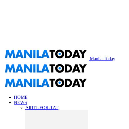
Manila Today
HOME
NEWS
All
TIT-FOR-TAT