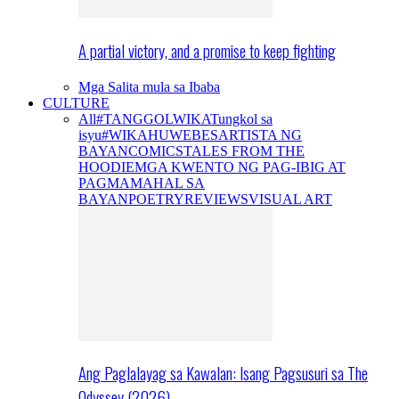
A partial victory, and a promise to keep fighting
Mga Salita mula sa Ibaba
CULTURE
All
#TANGGOLWIKA
Tungkol sa
isyu
#WIKAHUWEBES
ARTISTA NG
BAYAN
COMICS
TALES FROM THE
HOODIE
MGA KWENTO NG PAG-IBIG AT
PAGMAMAHAL SA
BAYAN
POETRY
REVIEWS
VISUAL ART
Ang Paglalayag sa Kawalan: Isang Pagsusuri sa The
Odyssey (2026)