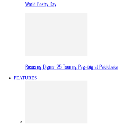
World Poetry Day
Rosas ng Digma: 25 Taon ng Pag-ibig at Pakikibaka
FEATURES