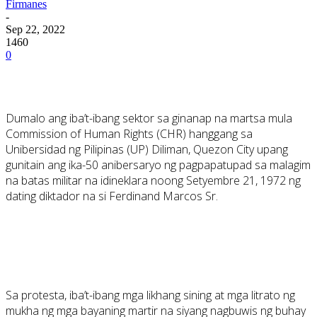
Firmanes
-
Sep 22, 2022
1460
0
Dumalo ang iba’t-ibang sektor sa ginanap na martsa mula
Commission of Human Rights (CHR) hanggang sa
Unibersidad ng Pilipinas (UP) Diliman, Quezon City upang
gunitain ang ika-50 anibersaryo ng pagpapatupad sa malagim
na batas militar na idineklara noong Setyembre 21, 1972 ng
dating diktador na si Ferdinand Marcos Sr.
Sa protesta, iba’t-ibang mga likhang sining at mga litrato ng
mukha ng mga bayaning martir na siyang nagbuwis ng buhay