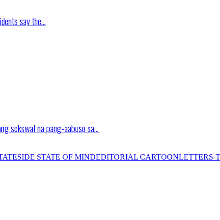
idents say the…
ang sekswal na pang-aabuso sa…
TATESIDE STATE OF MIND
EDITORIAL CARTOON
LETTERS-