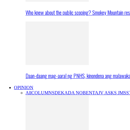
Who knew about the public scoping? Smokey Mountain res
Daan-daang mag-aaral ng PNHS, kinondena ang malawak
OPINION
All
COLUMNS
DEKADA NOBENTA
JV ASKS JMS
S