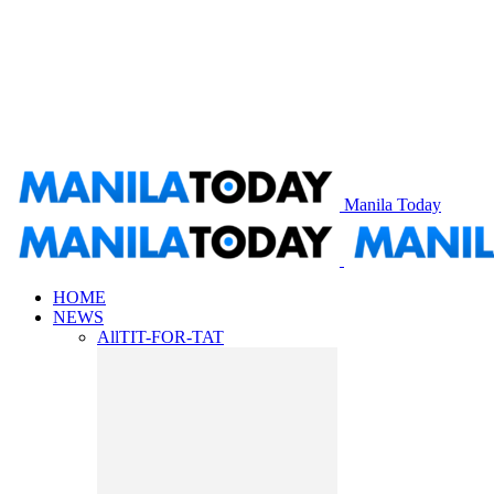
Manila Today
HOME
NEWS
All
TIT-FOR-TAT