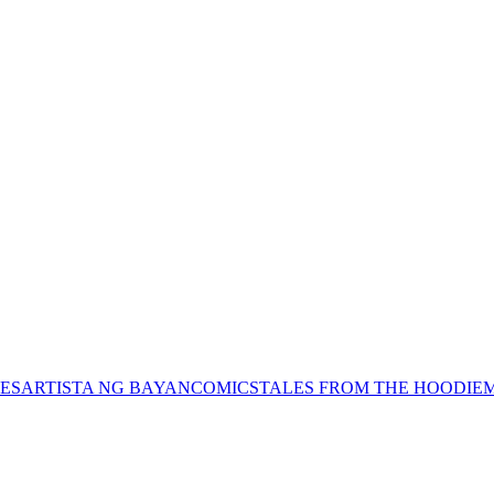
ES
ARTISTA NG BAYAN
COMICS
TALES FROM THE HOODIE
M