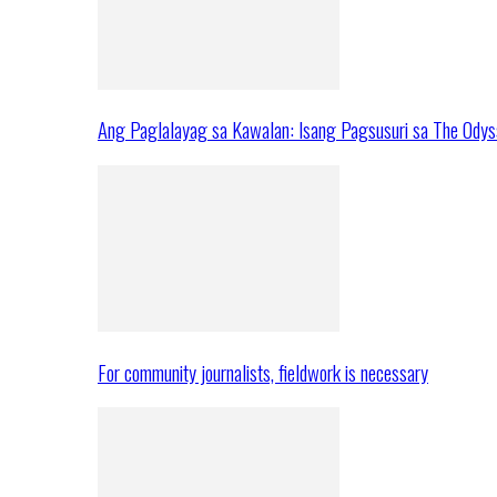
Ang Paglalayag sa Kawalan: Isang Pagsusuri sa The Ody
For community journalists, fieldwork is necessary