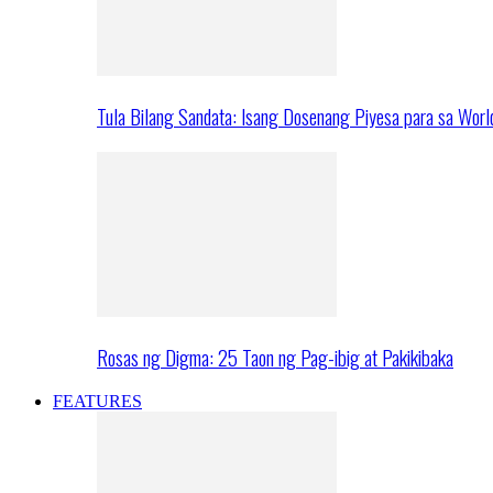
Tula Bilang Sandata: Isang Dosenang Piyesa para sa Worl
Rosas ng Digma: 25 Taon ng Pag-ibig at Pakikibaka
FEATURES