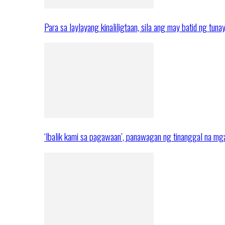
Para sa laylayang kinaliligtaan, sila ang may batid ng tuna
‘Ibalik kami sa pagawaan’, panawagan ng tinanggal na 