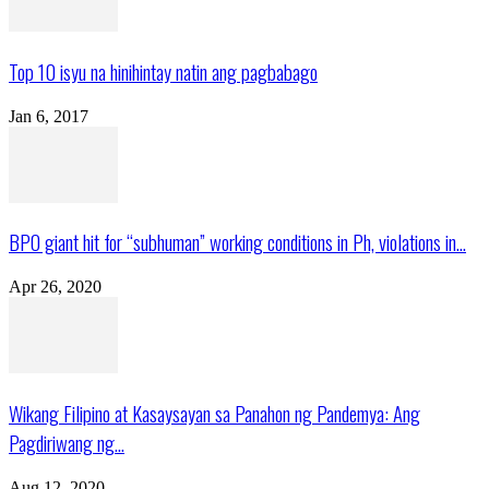
Top 10 isyu na hinihintay natin ang pagbabago
Jan 6, 2017
BPO giant hit for “subhuman” working conditions in Ph, violations in...
Apr 26, 2020
Wikang Filipino at Kasaysayan sa Panahon ng Pandemya: Ang
Pagdiriwang ng...
Aug 12, 2020