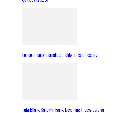
For community journalists, fieldwork is necessary
Tula Bilang Sandata: Isang Dosenang Piyesa para sa