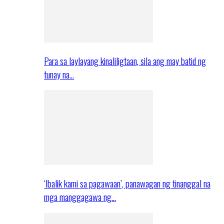
Para sa laylayang kinaliligtaan, sila ang may batid ng
tunay na…
‘Ibalik kami sa pagawaan’, panawagan ng tinanggal na
mga manggagawa ng…