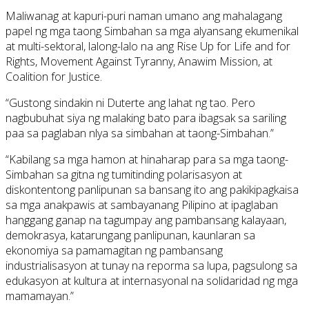
Maliwanag at kapuri-puri naman umano ang mahalagang
papel ng mga taong Simbahan sa mga alyansang ekumenikal
at multi-sektoral, lalong-lalo na ang Rise Up for Life and for
Rights, Movement Against Tyranny, Anawim Mission, at
Coalition for Justice.
“Gustong sindakin ni Duterte ang lahat ng tao. Pero
nagbubuhat siya ng malaking bato para ibagsak sa sariling
paa sa paglaban nlya sa simbahan at taong-Simbahan.”
“Kabilang sa mga hamon at hinaharap para sa mga taong-
Simbahan sa gitna ng tumitinding polarisasyon at
diskontentong panlipunan sa bansang ito ang pakikipagkaisa
sa mga anakpawis at sambayanang Pilipino at ipaglaban
hanggang ganap na tagumpay ang pambansang kalayaan,
demokrasya, katarungang panlipunan, kaunlaran sa
ekonomiya sa pamamagitan ng pambansang
industrialisasyon at tunay na reporma sa lupa, pagsulong sa
edukasyon at kultura at internasyonal na solidaridad ng mga
mamamayan.”