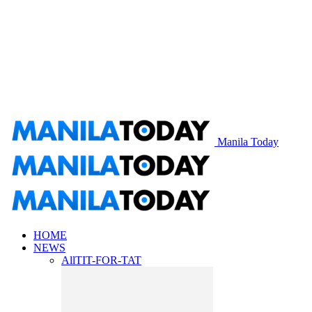
Manila Today
HOME
NEWS
All
TIT-FOR-TAT