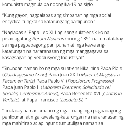
komunista magmula pa noong ika-19 na siglo.
“Kung gayon, nagpalabas ang simbahan ng mga social
encyclical tungkol sa katarungang panlipunan.”
“Naglabas si Papa Leo XIII ng isang sulat-ensikliko na
pinamagatang
Rerum Novarum
noong 1891 na tumatalakay
sa mga pagbabagong panlipunan at mga kawalang-
katarungan na nararanasan ng mga manggagawa sa
kasagsagan ng Rebolusyong Industriyal.”
“Sinundan naman ito ng mga sulat-ensiklikal nina Papa Pio XI
(
Quadragesimo Anno)
, Papa Juan XXII (
Mater et Magistra
at
Pacem en Teris)
, Papa Pablo VI (
Populorum Progressio)
,
Papa Juan Pablo II (
Laborem Exercens
,
Sollicitudo rei
Socialis
,
Centesimus Annus
), Papa Benedikto XVI (
Caritas in
Veritate
), at Papa Francisco (
Laudato Si
). “
“Tinalakay naman umano ng mga itoang mga pagbabagong-
panlipunan at mga kawalang-katarungan na nararanasan ng
mga mahihirap at api ngunit tumutuligsa naman sa