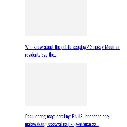
Who knew about the public scoping? Smokey Mountain
residents say the…
Daan-daang mag-aaral ng PNHS, kinondena ang
malawakang sekswal na pang-aabuso sa…