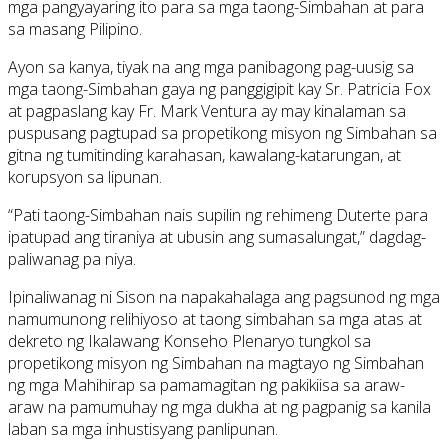
mga pangyayaring ito para sa mga taong-Simbahan at para
sa masang Pilipino.
Ayon sa kanya, tiyak na ang mga panibagong pag-uusig sa
mga taong-Simbahan gaya ng panggigipit kay Sr. Patricia Fox
at pagpaslang kay Fr. Mark Ventura ay may kinalaman sa
puspusang pagtupad sa propetikong misyon ng Simbahan sa
gitna ng tumitinding karahasan, kawalang-katarungan, at
korupsyon sa lipunan.
“Pati taong-Simbahan nais supilin ng rehimeng Duterte para
ipatupad ang tiraniya at ubusin ang sumasalungat,” dagdag-
paliwanag pa niya.
Ipinaliwanag ni Sison na napakahalaga ang pagsunod ng mga
namumunong relihiyoso at taong simbahan sa mga atas at
dekreto ng Ikalawang Konseho Plenaryo tungkol sa
propetikong misyon ng Simbahan na magtayo ng Simbahan
ng mga Mahihirap sa pamamagitan ng pakikiisa sa araw-
araw na pamumuhay ng mga dukha at ng pagpanig sa kanila
laban sa mga inhustisyang panlipunan.