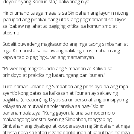
ideyolohiyang Komunista,” paliwanag niya.
Hindi umano talaga maaalis sa Simbahan ang layunin nitong
ipatupad ang pinakaunang utos. ang pagmamahal sa Diyos
sa ibabaw ng lahat at pagiging kritikal sa komunismo at
ateismo.
Subalit puwedeng magkasundo ang mga taong simbahan at
mga Komunista sa ikalawang dakilang utos, mahalin ang
kapwa tao o paglingkuran ang mamamayan.
“Puwedeng magkasundo ang Simbahan at Kaliwa sa
prinsipyo at praktika ng katarungang panlipunan.”
Turo naman umano ng Simbahan ang prinsipyo na ang mga
syentipikong batas sa kalikasan at lipunan ay saklaw ng
paglikha (creation) ng Diyos sa uniberso at ang prinsipyo ng
kalayaan at mutwal na toleransiya sa pag-iisip at
pananampalataya. “Kung gayon, laluna sa moderno o
makabagong konstitusyon ng Simbahan, tanggap ng
Simbahan ang diyalogo at kooperasyon ng Simbahan at mga
ateista para sa katarungang panlipunan at kabutihan ng mga