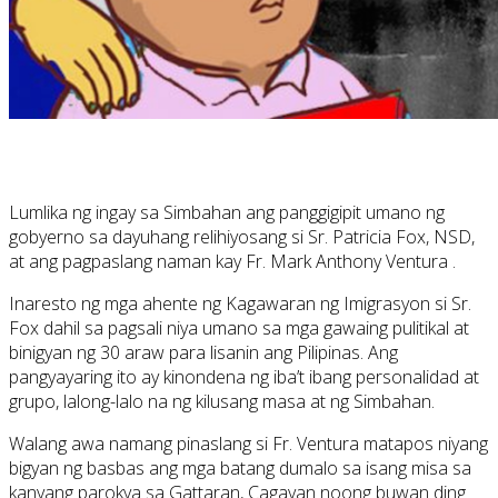
Lumlika ng ingay sa Simbahan ang panggigipit umano ng
gobyerno sa dayuhang relihiyosang si Sr. Patricia Fox, NSD,
at ang pagpaslang naman kay Fr. Mark Anthony Ventura .
Inaresto ng mga ahente ng Kagawaran ng Imigrasyon si Sr.
Fox dahil sa pagsali niya umano sa mga gawaing pulitikal at
binigyan ng 30 araw para lisanin ang Pilipinas. Ang
pangyayaring ito ay kinondena ng iba’t ibang personalidad at
grupo, lalong-lalo na ng kilusang masa at ng Simbahan.
Walang awa namang pinaslang si Fr. Ventura matapos niyang
bigyan ng basbas ang mga batang dumalo sa isang misa sa
kanyang parokya sa Gattaran, Cagayan noong buwan ding