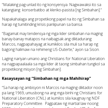
“Malaking pag-unlad ito ng konsyensya. Nagwawaksi ito sa
katangiang konserbatibo at kleriko-pasista [ng Simbahan].”
Napakahalaga ang propetikong papel na ito ng Simbahan sa
harap ng tumitinding krisis panlipunan sa bansa.
“Bagamat may tendensya ng mga lider simbahan na maging
banay-banay matapos na naibagsak ang diktadurang
Marcos, nagpapahayag at kumikilos sila muli sa harap ng
bagong halimaw na rehimeng US-Duterte,” ayon sa Sison.
Laging nariyan umano ang Christians for National Liberation
na nagpapaalaala sa mga lider át taong simbahan tungkol sa
propetikong misyon [ng Simbahan].
Kasaysayan ng “Simbahan ng mga Mahihirap”
“Sa harap ng ambisyon ni Marcos na maging diktador noon
pa lang 1969, umusbong na ang mga binhi ng Christians for
National Liberation (CNL) at kumilos sila kaugnay ng NDF
Preparatory Committee. Pagpataw ng martial law noong