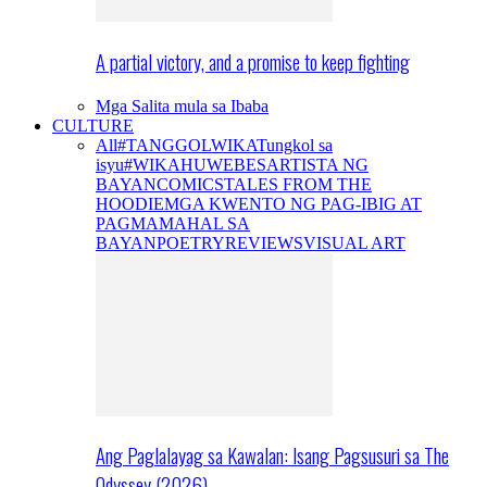
A partial victory, and a promise to keep fighting
Mga Salita mula sa Ibaba
CULTURE
All
#TANGGOLWIKA
Tungkol sa
isyu
#WIKAHUWEBES
ARTISTA NG
BAYAN
COMICS
TALES FROM THE
HOODIE
MGA KWENTO NG PAG-IBIG AT
PAGMAMAHAL SA
BAYAN
POETRY
REVIEWS
VISUAL ART
Ang Paglalayag sa Kawalan: Isang Pagsusuri sa The
Odyssey (2026)