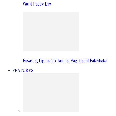
World Poetry Day
Rosas ng Digma: 25 Taon ng Pag-ibig at Pakikibaka
FEATURES