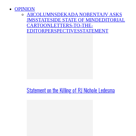
OPINION
All
COLUMNS
DEKADA NOBENTA
JV ASKS
JMS
STATESIDE STATE OF MIND
EDITORIAL
CARTOON
LETTERS-TO-THE-
EDITOR
PERSPECTIVES
STATEMENT
Statement on the Killing of RJ Nichole Ledesma