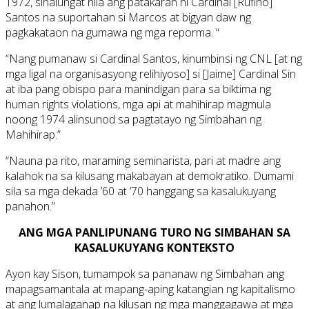
1972, sinalungat nila ang patakaran ni Cardinal [Rufino]
Santos na suportahan si Marcos at bigyan daw ng
pagkakataon na gumawa ng mga reporma. “
“Nang pumanaw si Cardinal Santos, kinumbinsi ng CNL [at ng
mga ligal na organisasyong relihiyoso] si [Jaime] Cardinal Sin
at iba pang obispo para manindigan para sa biktima ng
human rights violations, mga api at mahihirap magmula
noong 1974 alinsunod sa pagtatayo ng Simbahan ng
Mahihirap.”
“Nauna pa rito, maraming seminarista, pari at madre ang
kalahok na sa kilusang makabayan at demokratiko. Dumami
sila sa mga dekada ’60 at ‘70 hanggang sa kasalukuyang
panahon.”
ANG MGA PANLIPUNANG TURO NG SIMBAHAN SA
KASALUKUYANG KONTEKSTO
Ayon kay Sison, tumampok sa pananaw ng Simbahan ang
mapagsamantala at mapang-aping katangian ng kapitalismo
at ang lumalaganap na kilusan ng mga manggagawa at mga