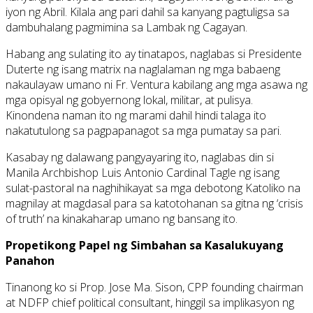
iyon ng Abril. Kilala ang pari dahil sa kanyang pagtuligsa sa
dambuhalang pagmimina sa Lambak ng Cagayan.
Habang ang sulating ito ay tinatapos, naglabas si Presidente
Duterte ng isang matrix na naglalaman ng mga babaeng
nakaulayaw umano ni Fr. Ventura kabilang ang mga asawa ng
mga opisyal ng gobyernong lokal, militar, at pulisya.
Kinondena naman ito ng marami dahil hindi talaga ito
nakatutulong sa pagpapanagot sa mga pumatay sa pari.
Kasabay ng dalawang pangyayaring ito, naglabas din si
Manila Archbishop Luis Antonio Cardinal Tagle ng isang
sulat-pastoral na naghihikayat sa mga debotong Katoliko na
magnilay at magdasal para sa katotohanan sa gitna ng ‘crisis
of truth’ na kinakaharap umano ng bansang ito.
Propetikong Papel ng Simbahan sa Kasalukuyang
Panahon
Tinanong ko si Prop. Jose Ma. Sison, CPP founding chairman
at NDFP chief political consultant, hinggil sa implikasyon ng