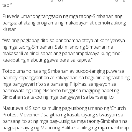
tao.”
Puwede umanong tanggapin ng mga taong-Simbahan ang
pangkalahatang programa ng makabayan at demokratikong
kilusan.
“Walang paglabag dito sa pananampalataya at konsiyensya
ng mga taong-Simbahan. Sabi mismo ng Simbahan na
makasarili at hindi sapat ang pananampalataya kung hindi
kaakibat ng mabuting gawa para sa kapwa.”
Totoo umano na ang Simbahan ay bukod-tanging puwersa
na may kapangyarihan at kakayahan na baguhin ang takbo ng
mga pangyayari rito sa bansang Pilipinas, sang-ayon sa
paniniwala ng ilang eksperto hinggil sa magiging papel ng
Simbahan sa takbo ng mga pangyayari sa bansang ito.
Natutuwa si Sison sa muling pag-usbong umano ng ‘Church
Protest Movement’ sa gitna ng kasalukuyang sitwasyon sa
bansang ito at ng mga pag-uusig sa mga taong-Simbahan na
nagpapahayag ng Mabuting Balita sa piling ng mga mahihirap.