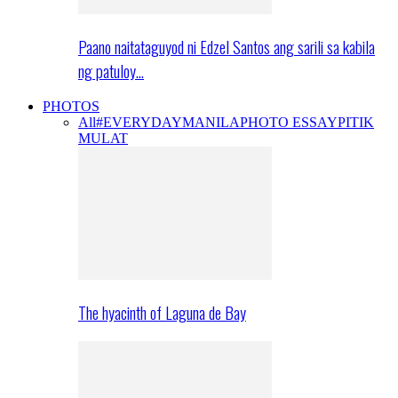
Paano naitataguyod ni Edzel Santos ang sarili sa kabila
ng patuloy…
PHOTOS
All
#EVERYDAYMANILA
PHOTO ESSAY
PITIK
MULAT
The hyacinth of Laguna de Bay