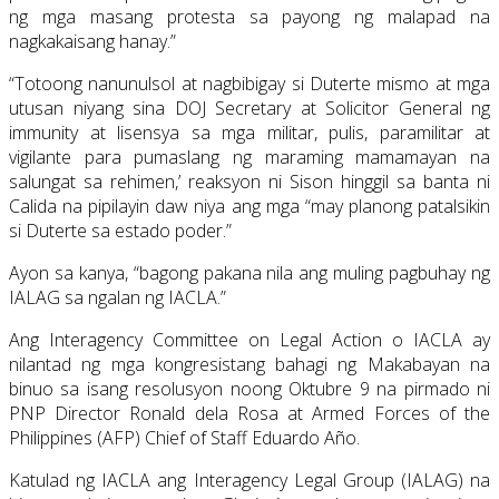
ng mga masang protesta sa payong ng malapad na
nagkakaisang hanay.”
“Totoong nanunulsol at nagbibigay si Duterte mismo at mga
utusan niyang sina DOJ Secretary at Solicitor General ng
immunity at lisensya sa mga militar, pulis, paramilitar at
vigilante para pumaslang ng maraming mamamayan na
salungat sa rehimen,’ reaksyon ni Sison hinggil sa banta ni
Calida na pipilayin daw niya ang mga “may planong patalsikin
si Duterte sa estado poder.”
Ayon sa kanya, “bagong pakana nila ang muling pagbuhay ng
IALAG sa ngalan ng IACLA.”
Ang Interagency Committee on Legal Action o IACLA ay
nilantad ng mga kongresistang bahagi ng Makabayan na
binuo sa isang resolusyon noong Oktubre 9 na pirmado ni
PNP Director Ronald dela Rosa at Armed Forces of the
Philippines (AFP) Chief of Staff Eduardo Año.
Katulad ng IACLA ang Interagency Legal Group (IALAG) na