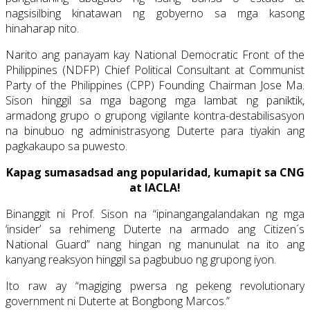
nagsisilbing kinatawan ng gobyerno sa mga kasong
hinaharap nito.
Narito ang panayam kay National Democratic Front of the
Philippines (NDFP) Chief Political Consultant at Communist
Party of the Philippines (CPP) Founding Chairman Jose Ma.
Sison hinggil sa mga bagong mga lambat ng paniktik,
armadong grupo o grupong vigilante kontra-destabilisasyon
na binubuo ng administrasyong Duterte para tiyakin ang
pagkakaupo sa puwesto.
Kapag sumasadsad ang popularidad, kumapit sa CNG
at IACLA!
Binanggit ni Prof. Sison na “ipinangangalandakan ng mga
‘insider’ sa rehimeng Duterte na armado ang Citizen´s
National Guard” nang hingan ng manunulat na ito ang
kanyang reaksyon hinggil sa pagbubuo ng grupong iyon.
Ito raw ay “magiging pwersa ng pekeng revolutionary
government ni Duterte at Bongbong Marcos.”