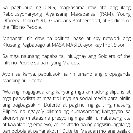
Sa pagbubuo ng CNG, magkasama raw rito ang ilang
Rebolusyonaryong Alyansang Makabansa (RAM), Young
Officers Union (YOU), Guardians Brotherhood, at Soldiers of
the Filipino People.
Mananatili rin daw na political base at spy network ang
Kilusang Pagbabago at MASA MASID, ayon kay Prof. Sison.
Sa mga naunang napabalita, iniuugnay ang Soldiers of the
Filipino People sa pamilyang Marcos.
Ayon sa kanya, pabulusok na rin umano ang propaganda
standing ni Duterte.
“Walang magagawa ang kanyang mga armadong alipuris at
mga peryodista at mga troll niya sa social media para pigilin
ang pagbagsak ni Duterte at pagtindi ng galit ng masang
Pilipino na ngayo´y biktima ng sumasamang kalagayan sa
ekonomya (mataas na presyo ng mga bilihin, mababang kita
at kawalan ng empleyo) at insultado na ng pagsisinungalang,
pambobola at pananakot ni Duterte. Masdan mo ang paglaki