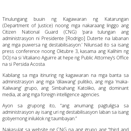
Tinulungang buuin ng Kagawaran ng Katarungan
(Department of Justice) noong mga nakaraang linggo ang
Citizen National Guard (CNG) ‘para tulungan ang
administrasyon ni Presidente [Rodrigo] Duterte na labanan
ang mga puwersa ng destabilisasyon.’ Nilunsad ito sa isang
press conference noong Oktubre 3, kasama ang Kalihim ng
DOJ na si Vitaliano Aguirre at hepe ng Public Attorney’s Office
na si Persida Acosta.
Kabilang sa mga itinuring ng kagawaran na mga banta sa
administrasyon ang mga ‘dilawang’ pulitiko, ang mga ‘maka-
Kaliwang’ grupo, ang Simbahang Katoliko, ang dominant
media, at ang mga foreign intelligence agencies.
Ayon sa grupong ito, “ang anumang pagtuligsa sa
administrasyon ay isang uri ng destabilisasyon laban sa isang
gobyernong iniluklok ng taumbayan.”
Nakasulat sa website ng CNG na ang grupo ang “third and