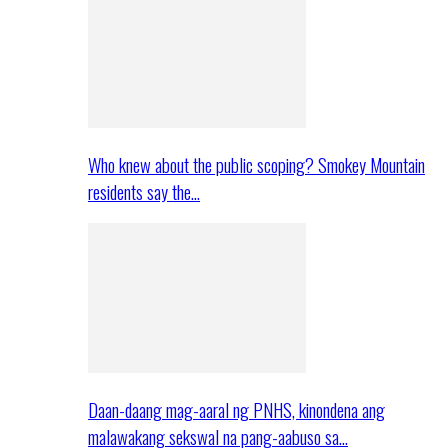
Who knew about the public scoping? Smokey Mountain
residents say the…
Daan-daang mag-aaral ng PNHS, kinondena ang
malawakang sekswal na pang-aabuso sa…