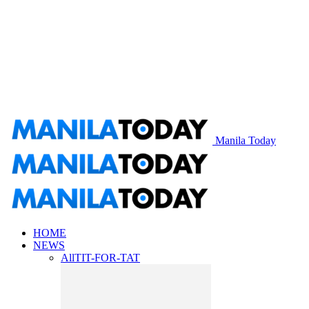
Manila Today
HOME
NEWS
All
TIT-FOR-TAT