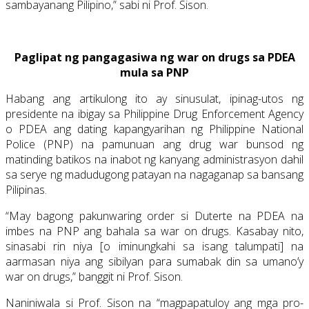
sambayanang Pilipino,” sabi ni Prof. Sison.
Paglipat ng pangagasiwa ng war on drugs sa PDEA
mula sa PNP
Habang ang artikulong ito ay sinusulat, ipinag-utos ng
presidente na ibigay sa Philippine Drug Enforcement Agency
o PDEA ang dating kapangyarihan ng Philippine National
Police (PNP) na pamunuan ang drug war bunsod ng
matinding batikos na inabot ng kanyang administrasyon dahil
sa serye ng madudugong patayan na nagaganap sa bansang
Pilipinas.
“May bagong pakunwaring order si Duterte na PDEA na
imbes na PNP ang bahala sa war on drugs. Kasabay nito,
sinasabi rin niya [o iminungkahi sa isang talumpati] na
aarmasan niya ang sibilyan para sumabak din sa umano’y
war on drugs,” banggit ni Prof. Sison.
Naniniwala si Prof. Sison na “magpapatuloy ang mga pro-