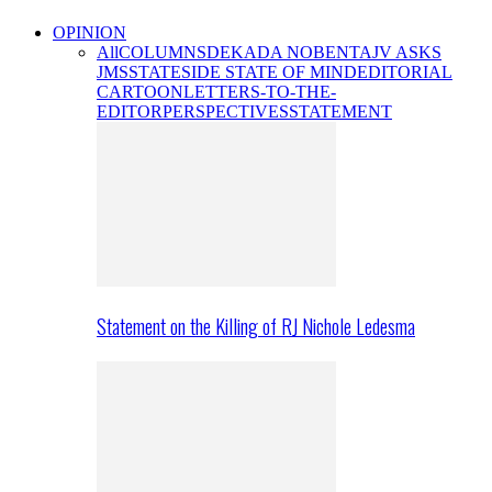
OPINION
All
COLUMNS
DEKADA NOBENTA
JV ASKS
JMS
STATESIDE STATE OF MIND
EDITORIAL
CARTOON
LETTERS-TO-THE-
EDITOR
PERSPECTIVES
STATEMENT
Statement on the Killing of RJ Nichole Ledesma