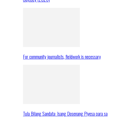
For community journalists, fieldwork is necessary
Tula Bilang Sandata: Isang Dosenang Piyesa para sa