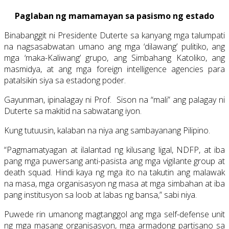
Paglaban ng mamamayan sa pasismo ng estado
Binabanggit ni Presidente Duterte sa kanyang mga talumpati
na nagsasabwatan umano ang mga ‘dilawang’ pulitiko, ang
mga ‘maka-Kaliwang’ grupo, ang Simbahang Katoliko, ang
masmidya, at ang mga foreign intelligence agencies para
patalsikin siya sa estadong poder.
Gayunman, ipinalagay ni Prof. Sison na “mali” ang palagay ni
Duterte sa makitid na sabwatang iyon.
Kung tutuusin, kalaban na niya ang sambayanang Pilipino.
“Pagmamatyagan at ilalantad ng kilusang ligal, NDFP, at iba
pang mga puwersang anti-pasista ang mga vigilante group at
death squad. Hindi kaya ng mga ito na takutin ang malawak
na masa, mga organisasyon ng masa at mga simbahan at iba
pang institusyon sa loob at labas ng bansa,” sabi niya.
Puwede rin umanong magtanggol ang mga self-defense unit
ng mga masang organisasyon, mga armadong partisano sa