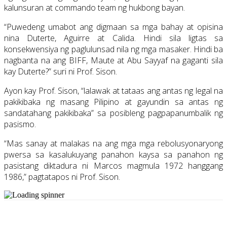
kalunsuran at commando team ng hukbong bayan.
“Puwedeng umabot ang digmaan sa mga bahay at opisina
nina Duterte, Aguirre at Calida. Hindi sila ligtas sa
konsekwensiya ng paglulunsad nila ng mga masaker. Hindi ba
nagbanta na ang BIFF, Maute at Abu Sayyaf na gaganti sila
kay Duterte?” suri ni Prof. Sison.
Ayon kay Prof. Sison, “lalawak at tataas ang antas ng legal na
pakikibaka ng masang Pilipino at gayundin sa antas ng
sandatahang pakikibaka” sa posibleng pagpapanumbalik ng
pasismo.
“Mas sanay at malakas na ang mga mga rebolusyonaryong
pwersa sa kasalukuyang panahon kaysa sa panahon ng
pasistang diktadura ni Marcos magmula 1972 hanggang
1986,” pagtatapos ni Prof. Sison.