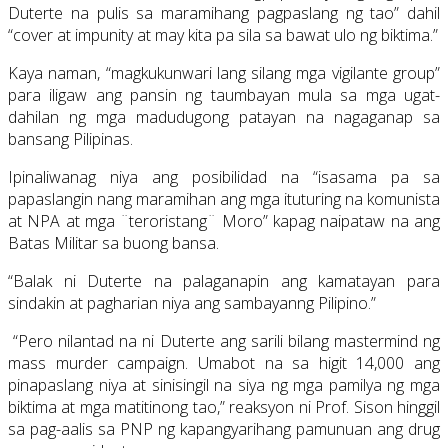
Duterte na pulis sa maramihang pagpaslang ng tao” dahil
“cover at impunity at may kita pa sila sa bawat ulo ng biktima.”
Kaya naman, “magkukunwari lang silang mga vigilante group”
para iligaw ang pansin ng taumbayan mula sa mga ugat-
dahilan ng mga madudugong patayan na nagaganap sa
bansang Pilipinas.
Ipinaliwanag niya ang posibilidad na “isasama pa sa
papaslangin nang maramihan ang mga ituturing na komunista
at NPA at mga ¨teroristang¨ Moro” kapag naipataw na ang
Batas Militar sa buong bansa.
“Balak ni Duterte na palaganapin ang kamatayan para
sindakin at pagharian niya ang sambayanng Pilipino.”
“Pero nilantad na ni Duterte ang sarili bilang mastermind ng
mass murder campaign. Umabot na sa higit 14,000 ang
pinapaslang niya at sinisingil na siya ng mga pamilya ng mga
biktima at mga matitinong tao,” reaksyon ni Prof. Sison hinggil
sa pag-aalis sa PNP ng kapangyarihang pamunuan ang drug