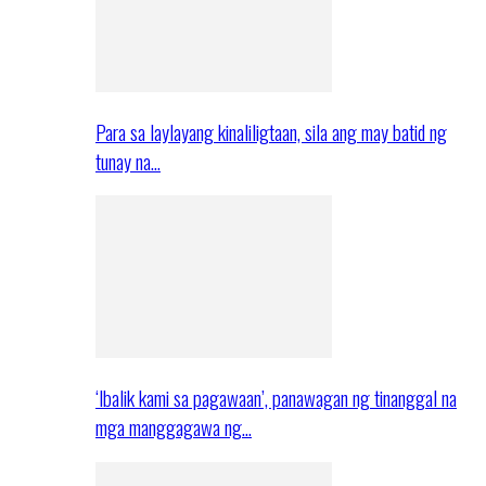
Para sa laylayang kinaliligtaan, sila ang may batid ng
tunay na…
‘Ibalik kami sa pagawaan’, panawagan ng tinanggal na
mga manggagawa ng…