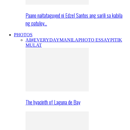
Paano naitataguyod ni Edzel Santos ang sarili sa kabila
ng patuloy…
PHOTOS
All
#EVERYDAYMANILA
PHOTO ESSAY
PITIK
MULAT
The hyacinth of Laguna de Bay