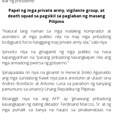
war ng presidente.
Papel ng mga private army, vigilante group, at
death squad sa pagsikil sa paglaban ng masang
Pilipino
“Natural lang naman sa mga malaking komprador at
asendero at mga pulitiko nila na may mga pribadong
bodyguard force hanggang may private army sila,” sabi niya.
Ipinunto niya na ginagamit ng mga pulitiko na nasa
kapangyarihan na “parang pribadong kasangkapan nila ang
mga armadong pwersa ng gobyerno.”
Ipinapaalala rin niya na ginamit ni Heneral Emilio Aguinaldo
ang mga sundalong Kawit niya para arestuhin at utasin sina
Andres Bonifacio at Antonio Luna sa panahon ng kanyang
pamumuno sa umano’y Unang Republika ng Pilipinas.
Binanggit niya na ang AFP ay ‘ginawang pribadong
kasangkapan ng dating diktador Ferdinand Marcos, Sr. at ng
mga pumalit sa kanya na naupo sa pinakamataas na