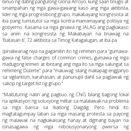
binuo ng dating pangulong Gloria Arroyo, kung saan tinugis at
sinampahan ng mga gawa-gawang kaso ang mga aktibista,
lider ng mga progresibong grupo, makabayang kongresista at
iba pang tumututol sa mga kontra-mamamayang polisiya ng
gobyerno. Kasama sa mga ginawa ng IALAG ang pagkakaso
sa anim na kongresista ng Makabayan na tinawag na
‘Batasan 6’, 72 aktibista sa Timog Katagalugan, at iba pa.
Ipinaliwanag niya na gagamitin ito ng rehimen para “gumawa-
gawa ng false charges of common crimes, gumawa ng mga
madugong krimen at ibintang ang mga ito sa mga salungat sa
rehimeng Duterte” para “maluwag silang makapag-engganyo
sa vigilantism, karahasan, at panunupil dahil sa paglawak ng
sakop ng target list ng grupo.”
“Maituturing natin ang pagbuo ng CNG bilang bagong lokal
na aplikasyon ng solusyong militar sa malalawak na problema
sa mga bansa sa Ikatlong Daigdig. Pero hindi ito
magtatagumpay laban sa mga masang protesta sa payong
ng malawak na nagkakaisang hanay at digmang bayan na
isinasagawa ng mga rebolusyonaryong pwersa ng