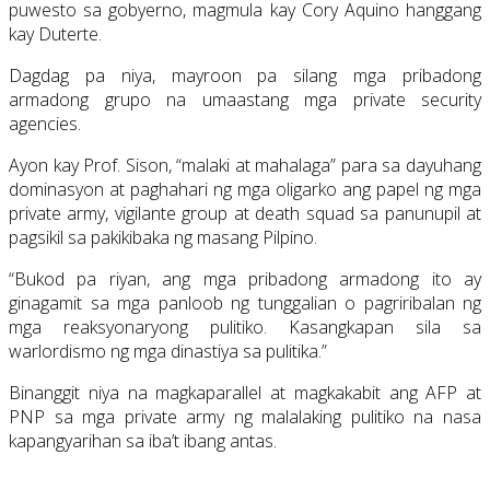
puwesto sa gobyerno, magmula kay Cory Aquino hanggang
kay Duterte.
Dagdag pa niya, mayroon pa silang mga pribadong
armadong grupo na umaastang mga private security
agencies.
Ayon kay Prof. Sison, “malaki at mahalaga” para sa dayuhang
dominasyon at paghahari ng mga oligarko ang papel ng mga
private army, vigilante group at death squad sa panunupil at
pagsikil sa pakikibaka ng masang Pilpino.
“Bukod pa riyan, ang mga pribadong armadong ito ay
ginagamit sa mga panloob ng tunggalian o pagriribalan ng
mga reaksyonaryong pulitiko. Kasangkapan sila sa
warlordismo ng mga dinastiya sa pulitika.”
Binanggit niya na magkaparallel at magkakabit ang AFP at
PNP sa mga private army ng malalaking pulitiko na nasa
kapangyarihan sa iba’t ibang antas.