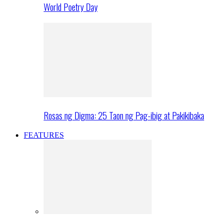
World Poetry Day
Rosas ng Digma: 25 Taon ng Pag-ibig at Pakikibaka
FEATURES