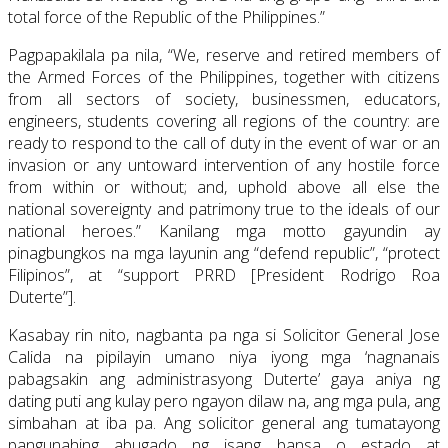
total force of the Republic of the Philippines.”
Pagpapakilala pa nila, “We, reserve and retired members of
the Armed Forces of the Philippines, together with citizens
from all sectors of society, businessmen, educators,
engineers, students covering all regions of the country: are
ready to respond to the call of duty in the event of war or an
invasion or any untoward intervention of any hostile force
from within or without; and, uphold above all else the
national sovereignty and patrimony true to the ideals of our
national heroes.” Kanilang mga motto gayundin ay
pinagbungkos na mga layunin ang “defend republic”, “protect
Filipinos”, at “support PRRD [President Rodrigo Roa
Duterte”].
Kasabay rin nito, nagbanta pa nga si Solicitor General Jose
Calida na pipilayin umano niya iyong mga ‘nagnanais
pabagsakin ang administrasyong Duterte’ gaya aniya ng
dating puti ang kulay pero ngayon dilaw na, ang mga pula, ang
simbahan at iba pa. Ang solicitor general ang tumatayong
pangunahing abugado ng isang bansa o estado at