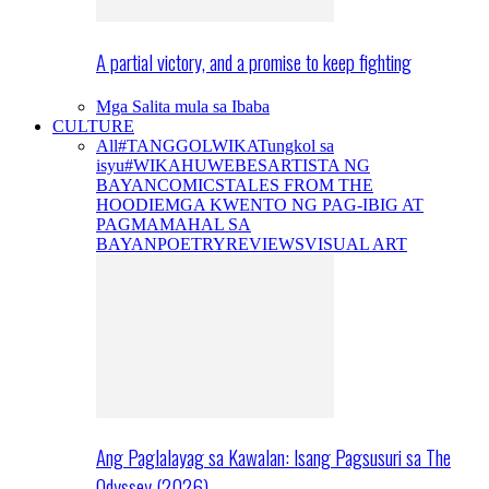
A partial victory, and a promise to keep fighting
Mga Salita mula sa Ibaba
CULTURE
All
#TANGGOLWIKA
Tungkol sa
isyu
#WIKAHUWEBES
ARTISTA NG
BAYAN
COMICS
TALES FROM THE
HOODIE
MGA KWENTO NG PAG-IBIG AT
PAGMAMAHAL SA
BAYAN
POETRY
REVIEWS
VISUAL ART
Ang Paglalayag sa Kawalan: Isang Pagsusuri sa The
Odyssey (2026)