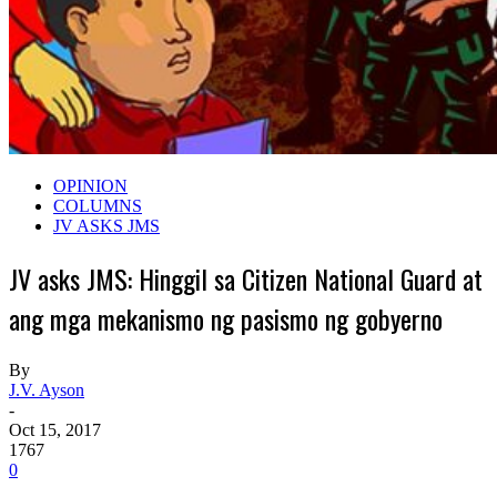
OPINION
COLUMNS
JV ASKS JMS
JV asks JMS: Hinggil sa Citizen National Guard at
ang mga mekanismo ng pasismo ng gobyerno
By
J.V. Ayson
-
Oct 15, 2017
1767
0