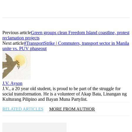
Previous article
Green groups clean Freedom Island coastline, protest
reclamation projects
Next article
#TransportStrike | Commuters, transport sector in Manila
unite vs. PUV phaseout
J.V. Ayson
J.V., a 20 year old student, is proud to be part of the struggle for
social transformation. He is a volunteer of Akap Bata, Linangan ng
Kulturang Pilipino and Bayan Muna Partylist.
RELATED ARTICLES
MORE FROM AUTHOR