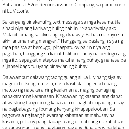
Battallion at 52nd Reconnaissance Company, sa pamumuno
ni Lt. Victoria.
Sa kanyang pinakahuling text message sa mga kasama, tila
sinabi niya ang kaniyang huling habilin. ”Napahiwalay ako.
Malapit lamang sa akin ang mga kaaway. Bahala na kayo sa
akin, anuman ang mangyari.” Hanggang sa paslangin siya ng
mga pasista at berdugo, ipinagpatuloy pa rin niya ang
paglaban, hanggang sa kahuli-hulihan. Tunay na berdugo ang
mga ito, sapagkat matapos makuha nang buhay, ginahasa pa
si Jansel bago tuluyang binawian ng buhay.
Dalawampu’t dalawang taong gulang si Ka Lily nang siya ay
magmartir. Kung tutuusin, nasa kasibulan ng edad upang
matuto ng napakaraming kaalaman at maging bahagi ng
napakaraming karanasan. Kinatawan ng kasama ang dapat
at wastong tunguhin ng kabataan na naghahangad ng tunay
na pagbabago ng lipunang kanyang kinapapalooban. Sa
pagkawala ng isang huwarang kabataan at mahusay na
kasama, patuloy pang dadagsa ang di-mabilang na kabataan
sa kanayunan upang ipagtagumpay ang di-natapos na laban