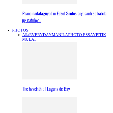
Paano naitataguyod ni Edzel Santos ang sarili sa kabila
ng patuloy…
PHOTOS
All
#EVERYDAYMANILA
PHOTO ESSAY
PITIK
MULAT
The hyacinth of Laguna de Bay