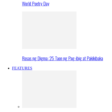
World Poetry Day
Rosas ng Digma: 25 Taon ng Pag-ibig at Pakikibaka
FEATURES