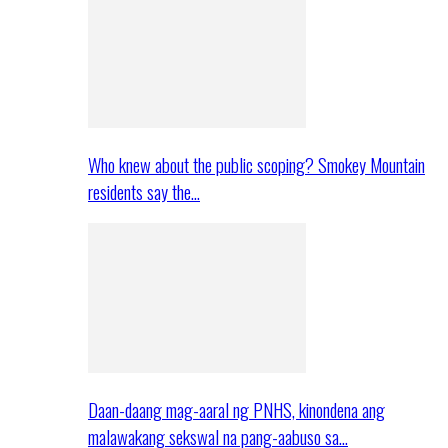
Who knew about the public scoping? Smokey Mountain
residents say the…
Daan-daang mag-aaral ng PNHS, kinondena ang
malawakang sekswal na pang-aabuso sa…