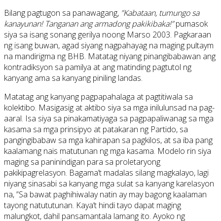
Bilang pagtugon sa panawagang,
”Kabataan, tumungo sa
kanayunan! Tanganan ang armadong pakikibaka!”
pumasok
siya sa isang sonang gerilya noong Marso 2003. Pagkaraan
ng isang buwan, agad siyang nagpahayag na maging pultaym
na mandirigma ng BHB. Matatag niyang pinangibabawan ang
kontradiksyon sa pamilya at ang matinding pagtutol ng
kanyang ama sa kanyang piniling landas.
Matatag ang kanyang pagpapahalaga at pagtitiwala sa
kolektibo. Masigasig at aktibo siya sa mga inilulunsad na pag-
aaral. Isa siya sa pinakamatiyaga sa pagpapaliwanag sa mga
kasama sa mga prinsipyo at patakaran ng Partido, sa
pangingibabaw sa mga kahirapan sa pagkilos, at sa iba pang
kaalamang nais matutunan ng mga kasama. Modelo rin siya
maging sa paninindigan para sa proletaryong
pakikipagrelasyon. Bagama’t madalas silang magkalayo, lagi
niyang sinasabi sa kanyang mga sulat sa kanyang karelasyon
na, ”Sa bawat paghihiwalay natin ay may bagong kaalaman
tayong natututunan. Kaya’t hindi tayo dapat maging
malungkot, dahil pansamantala lamang ito. Ayoko ng