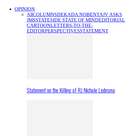
OPINION
All
COLUMNS
DEKADA NOBENTA
JV ASKS
JMS
STATESIDE STATE OF MIND
EDITORIAL
CARTOON
LETTERS-TO-THE-
EDITOR
PERSPECTIVES
STATEMENT
Statement on the Killing of RJ Nichole Ledesma