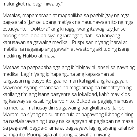
malungkot na paghihiwalay.”
Matalas, mapamaraan at mapanlikha sa pagbibigay ng mga
pag-aaral si Jansel upang matiyak na nauunawaan ito ng mga
estudyante. ”Doktora” ang kinagigiliwang itawag kay Jansel
noong nasa loob pa siya ng larangan, dahil sa kanyang
kahusayan sa gawaing medikal. Puspusan niyang inaral at
mabilis na nagagap ang gawain at wastong aktitud ng isang
medik ng Hukbo at masa.
Mataas na pagpapahalaga ang ibinibigay ni Jansel sa gawaing
medikal. Lagi niyang ipinapanguna ang kapakanan at
kaligtasan ng pasyente, gaano man kahigpit ang kalagayan.
Mayroon siyang karanasan na magdamag na binantayan ng
kanilang tim ang isang pasyente sa lokalidad, kahit may kilos
ng kaaway sa katabing baryo nito. Bukod sa pagigig mahusay
na medikal, mahusay din sa gawaing pangkultura si Jansel.
Marami na siyang naisulat na tula at nagawang likhang-sining
na naglalarawan ng tunay na kalagayan at paglaban ng masa.
Sa pag-awit, pagda-drama at pagsayaw, laging siyang kalahok
sa mga ito. Buong sigla at buong kasiyahan niyang