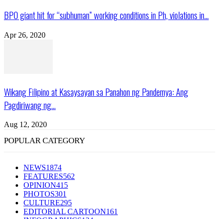
BPO giant hit for “subhuman” working conditions in Ph, violations in...
Apr 26, 2020
Wikang Filipino at Kasaysayan sa Panahon ng Pandemya: Ang
Pagdiriwang ng...
Aug 12, 2020
POPULAR CATEGORY
NEWS
1874
FEATURES
562
OPINION
415
PHOTOS
301
CULTURE
295
EDITORIAL CARTOON
161