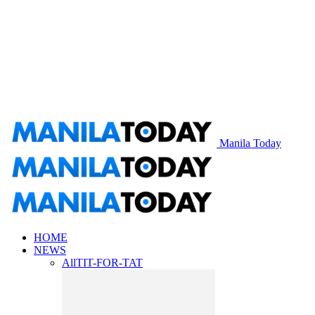
Manila Today
HOME
NEWS
All
TIT-FOR-TAT