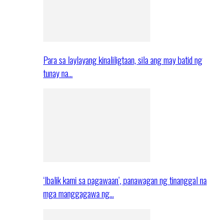
Para sa laylayang kinaliligtaan, sila ang may batid ng
tunay na…
‘Ibalik kami sa pagawaan’, panawagan ng tinanggal na
mga manggagawa ng…