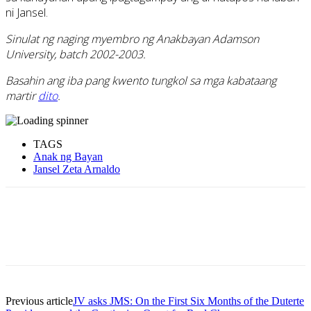
ni Jansel.
Sinulat ng naging myembro ng Anakbayan Adamson
University, batch 2002-2003
.
Basahin ang iba pang kwento tungkol sa mga kabataang
martir
dito
.
TAGS
Anak ng Bayan
Jansel Zeta Arnaldo
Previous article
JV asks JMS: On the First Six Months of the Duterte