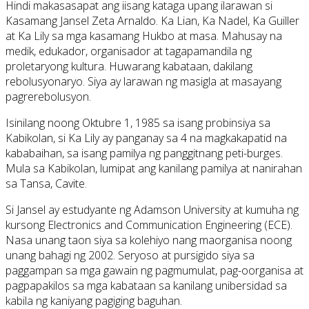
Hindi makasasapat ang iisang kataga upang ilarawan si
Kasamang Jansel Zeta Arnaldo. Ka Lian, Ka Nadel, Ka Guiller
at Ka Lily sa mga kasamang Hukbo at masa. Mahusay na
medik, edukador, organisador at tagapamandila ng
proletaryong kultura. Huwarang kabataan, dakilang
rebolusyonaryo. Siya ay larawan ng masigla at masayang
pagrerebolusyon.
Isinilang noong Oktubre 1, 1985 sa isang probinsiya sa
Kabikolan, si Ka Lily ay panganay sa 4 na magkakapatid na
kababaihan, sa isang pamilya ng panggitnang peti-burges.
Mula sa Kabikolan, lumipat ang kanilang pamilya at nanirahan
sa Tansa, Cavite.
Si Jansel ay estudyante ng Adamson University at kumuha ng
kursong Electronics and Communication Engineering (ECE).
Nasa unang taon siya sa kolehiyo nang maorganisa noong
unang bahagi ng 2002. Seryoso at pursigido siya sa
paggampan sa mga gawain ng pagmumulat, pag-oorganisa at
pagpapakilos sa mga kabataan sa kanilang unibersidad sa
kabila ng kaniyang pagiging baguhan.