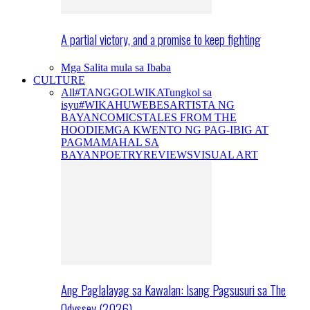
A partial victory, and a promise to keep fighting
Mga Salita mula sa Ibaba
CULTURE
All
#TANGGOLWIKA
Tungkol sa
isyu
#WIKAHUWEBES
ARTISTA NG
BAYAN
COMICS
TALES FROM THE
HOODIE
MGA KWENTO NG PAG-IBIG AT
PAGMAMAHAL SA
BAYAN
POETRY
REVIEWS
VISUAL ART
Ang Paglalayag sa Kawalan: Isang Pagsusuri sa The
Odyssey (2026)