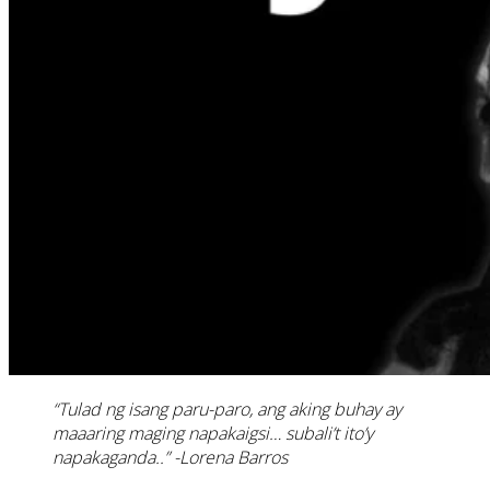
“Tulad ng isang paru-paro, ang aking buhay ay
maaaring maging napakaigsi… subali’t ito’y
napakaganda..”
-Lorena Barros