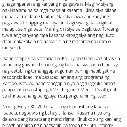
ginagampanan ang kanyang mga gawain. Magiliw siyang
nakikisalamuha sa mga masa at kasama. Kilala siya bilang
mabait at madaling lapitan. Nakakahawa ang kanyang
pagtawa at pagiging masayahin. Lagi siyang nakangiti at
malapit sa mga bata. Mahilig din siya sa pagluluto. Tuwang-
tuwa ang kanyang mga kasama kapag siya ang nagluluto
dahil makakakain na naman sila ng masarap na ulam o
meryenda.
Isang tampok na katangian ni Ka Lily ang hindi pag-atras sa
anumang gawain. Totoo ngang bata pa siya, pero hindi siya
nag-aatubiling tumanggap at gumampan ng mabibigat na
responsibilidad, maipatupad lamang ang programa ng
Partido. Katulad nang tanggapin niya ang tungkulin bilang
pangunahin sa istap ng RMS (Regional Medical Staff), dahil
sa di-inaasahang pangyayari sa pangunahin ng istap.
Noong Hulyo 30, 2007, sa isang depensibang labanan sa
Isabela, nagbuwis ng buhay si Jansel. Kasama niya ang
dalawa pang kabataang mandirigma. Kinubkob ang kanilang
pinaghihimpilan ng pinagsanib na tropa ng 45th Infantry