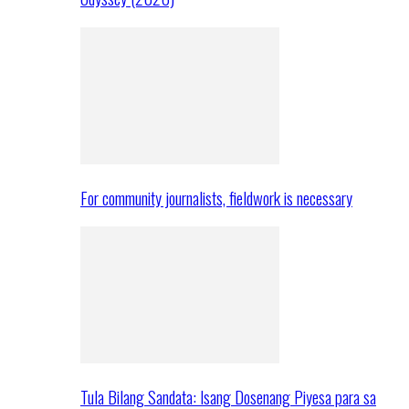
For community journalists, fieldwork is necessary
Tula Bilang Sandata: Isang Dosenang Piyesa para sa