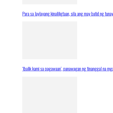
Para sa laylayang kinaliligtaan, sila ang may batid ng tuna
‘Ibalik kami sa pagawaan’, panawagan ng tinanggal na 