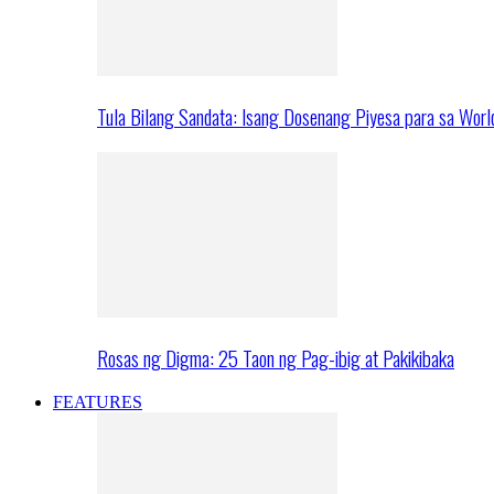
Tula Bilang Sandata: Isang Dosenang Piyesa para sa Worl
Rosas ng Digma: 25 Taon ng Pag-ibig at Pakikibaka
FEATURES