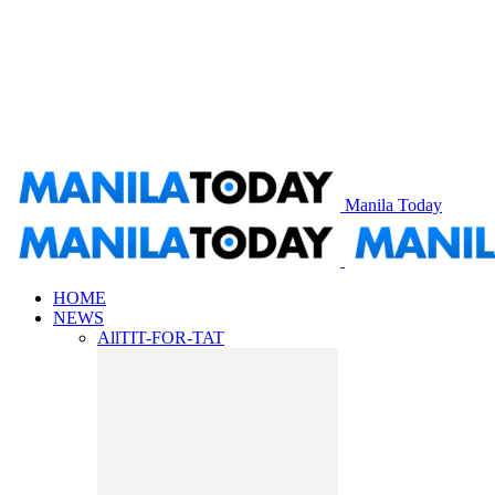
Manila Today
HOME
NEWS
All
TIT-FOR-TAT