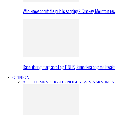
Who knew about the public scoping? Smokey Mountain res
Daan-daang mag-aaral ng PNHS, kinondena ang malawak
OPINION
All
COLUMNS
DEKADA NOBENTA
JV ASKS JMS
S