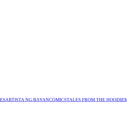
ES
ARTISTA NG BAYAN
COMICS
TALES FROM THE HOODIE
M