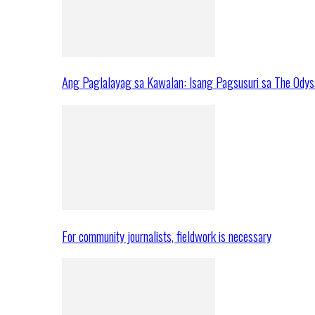
Ang Paglalayag sa Kawalan: Isang Pagsusuri sa The Ody
For community journalists, fieldwork is necessary