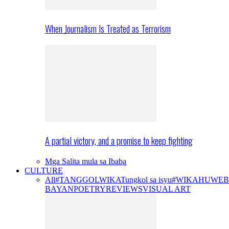
When Journalism Is Treated as Terrorism
A partial victory, and a promise to keep fighting
Mga Salita mula sa Ibaba
CULTURE
All
#TANGGOLWIKA
Tungkol sa isyu
#WIKAHUWEB
BAYAN
POETRY
REVIEWS
VISUAL ART