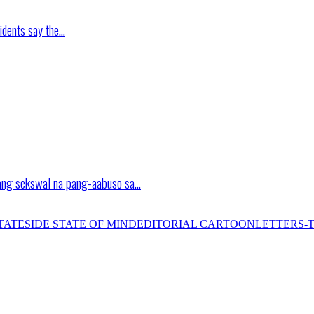
idents say the…
ang sekswal na pang-aabuso sa…
TATESIDE STATE OF MIND
EDITORIAL CARTOON
LETTERS-