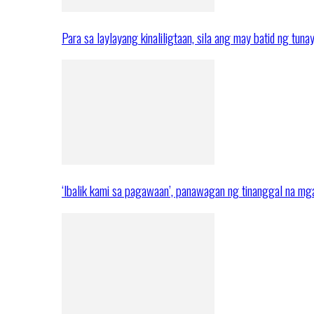
Para sa laylayang kinaliligtaan, sila ang may batid ng tuna
‘Ibalik kami sa pagawaan’, panawagan ng tinanggal na 