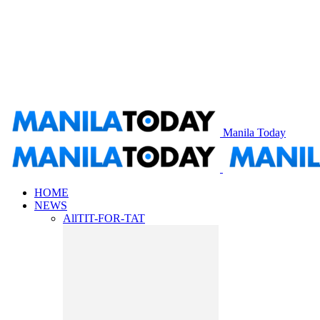
Manila Today
HOME
NEWS
All
TIT-FOR-TAT