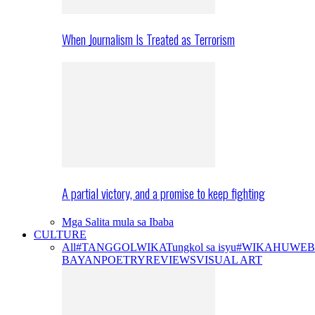
When Journalism Is Treated as Terrorism
A partial victory, and a promise to keep fighting
Mga Salita mula sa Ibaba
CULTURE
All
#TANGGOLWIKA
Tungkol sa isyu
#WIKAHUWEB
BAYAN
POETRY
REVIEWS
VISUAL ART