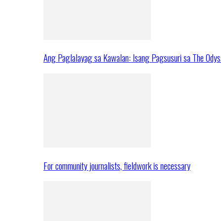
Ang Paglalayag sa Kawalan: Isang Pagsusuri sa The Ody
For community journalists, fieldwork is necessary