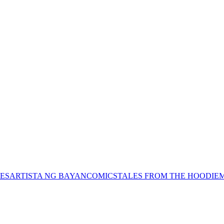
ES
ARTISTA NG BAYAN
COMICS
TALES FROM THE HOODIE
M