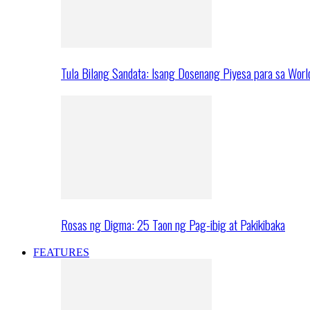
Tula Bilang Sandata: Isang Dosenang Piyesa para sa Worl
Rosas ng Digma: 25 Taon ng Pag-ibig at Pakikibaka
FEATURES