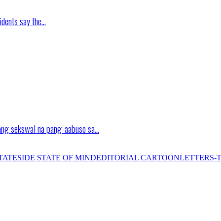
idents say the…
ang sekswal na pang-aabuso sa…
TATESIDE STATE OF MIND
EDITORIAL CARTOON
LETTERS-