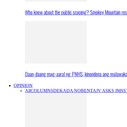
Who knew about the public scoping? Smokey Mountain res
Daan-daang mag-aaral ng PNHS, kinondena ang malawak
OPINION
All
COLUMNS
DEKADA NOBENTA
JV ASKS JMS
S