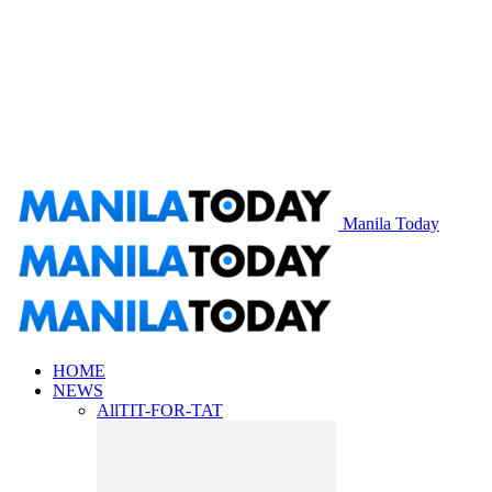
Manila Today
HOME
NEWS
All
TIT-FOR-TAT