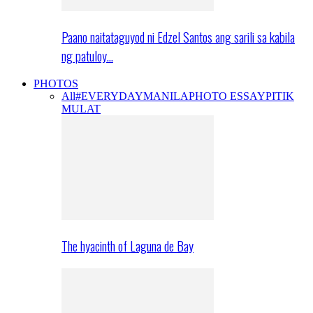
Paano naitataguyod ni Edzel Santos ang sarili sa kabila
ng patuloy…
PHOTOS
All
#EVERYDAYMANILA
PHOTO ESSAY
PITIK
MULAT
The hyacinth of Laguna de Bay