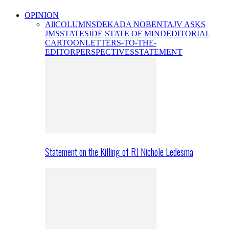
OPINION
All
COLUMNS
DEKADA NOBENTA
JV ASKS
JMS
STATESIDE STATE OF MIND
EDITORIAL
CARTOON
LETTERS-TO-THE-
EDITOR
PERSPECTIVES
STATEMENT
Statement on the Killing of RJ Nichole Ledesma