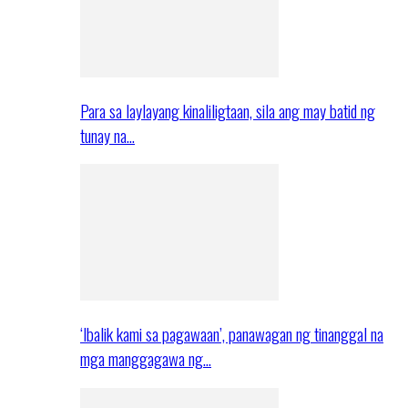
Para sa laylayang kinaliligtaan, sila ang may batid ng
tunay na…
‘Ibalik kami sa pagawaan’, panawagan ng tinanggal na
mga manggagawa ng…