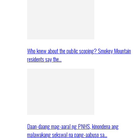
Who knew about the public scoping? Smokey Mountain
residents say the…
Daan-daang mag-aaral ng PNHS, kinondena ang
malawakang sekswal na pang-aabuso sa…