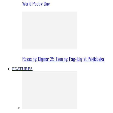
World Poetry Day
Rosas ng Digma: 25 Taon ng Pag-ibig at Pakikibaka
FEATURES