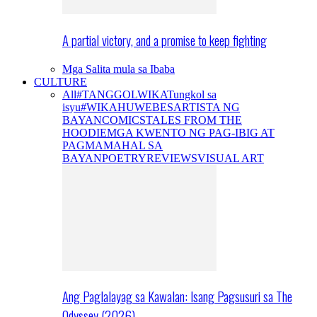
A partial victory, and a promise to keep fighting
Mga Salita mula sa Ibaba
CULTURE
All
#TANGGOLWIKA
Tungkol sa
isyu
#WIKAHUWEBES
ARTISTA NG
BAYAN
COMICS
TALES FROM THE
HOODIE
MGA KWENTO NG PAG-IBIG AT
PAGMAMAHAL SA
BAYAN
POETRY
REVIEWS
VISUAL ART
Ang Paglalayag sa Kawalan: Isang Pagsusuri sa The
Odyssey (2026)