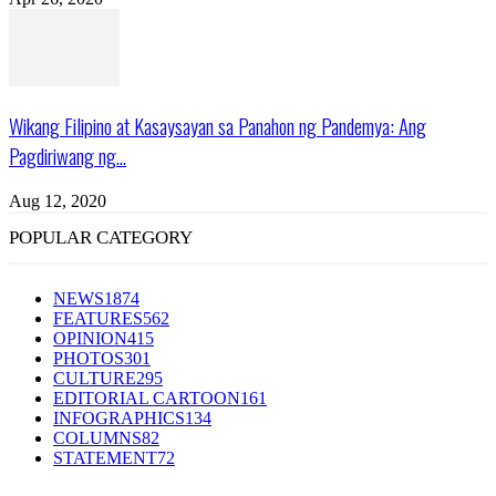
Wikang Filipino at Kasaysayan sa Panahon ng Pandemya: Ang
Pagdiriwang ng...
Aug 12, 2020
POPULAR CATEGORY
NEWS
1874
FEATURES
562
OPINION
415
PHOTOS
301
CULTURE
295
EDITORIAL CARTOON
161
INFOGRAPHICS
134
COLUMNS
82
STATEMENT
72