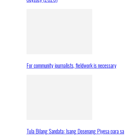
For community journalists, fieldwork is necessary
Tula Bilang Sandata: Isang Dosenang Piyesa para sa