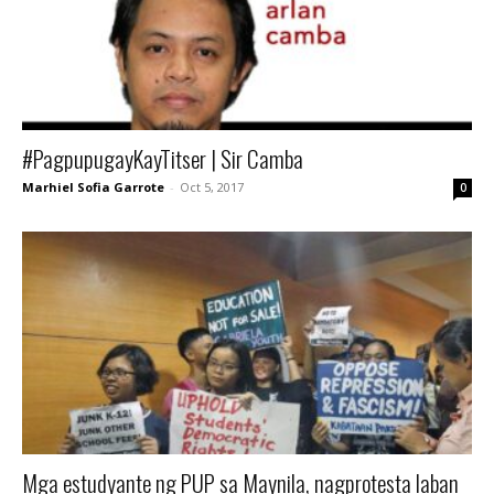
#PagpupugayKayTitser | Sir Camba
Marhiel Sofia Garrote
-
Oct 5, 2017
0
Mga estudyante ng PUP sa Maynila, nagprotesta laban