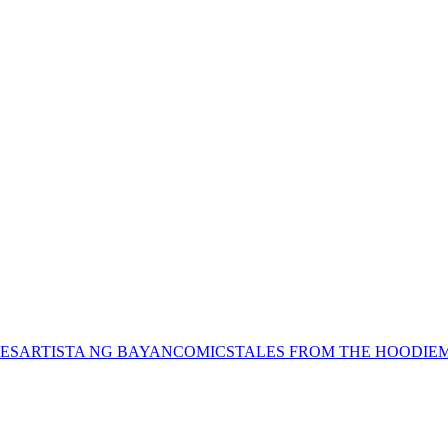
ES
ARTISTA NG BAYAN
COMICS
TALES FROM THE HOODIE
M