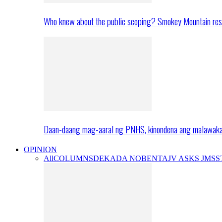
Who knew about the public scoping? Smokey Mountain res
Daan-daang mag-aaral ng PNHS, kinondena ang malawak
OPINION
All
COLUMNS
DEKADA NOBENTA
JV ASKS JMS
S