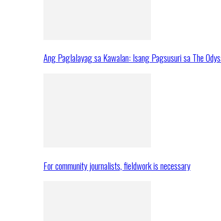
Ang Paglalayag sa Kawalan: Isang Pagsusuri sa The Ody
For community journalists, fieldwork is necessary