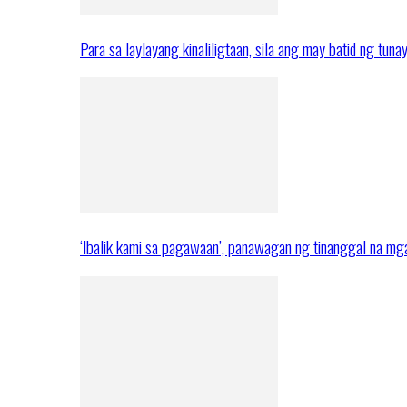
Para sa laylayang kinaliligtaan, sila ang may batid ng tuna
‘Ibalik kami sa pagawaan’, panawagan ng tinanggal na 