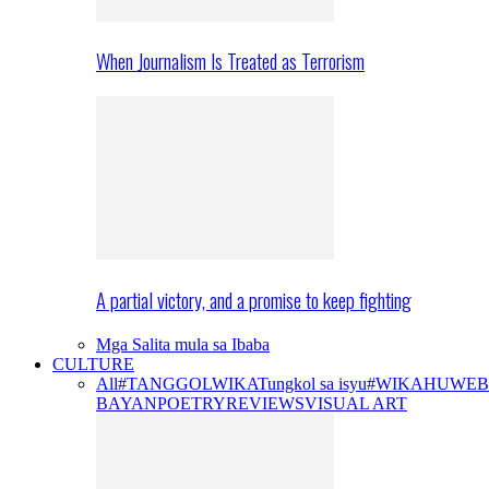
When Journalism Is Treated as Terrorism
A partial victory, and a promise to keep fighting
Mga Salita mula sa Ibaba
CULTURE
All
#TANGGOLWIKA
Tungkol sa isyu
#WIKAHUWEB
BAYAN
POETRY
REVIEWS
VISUAL ART