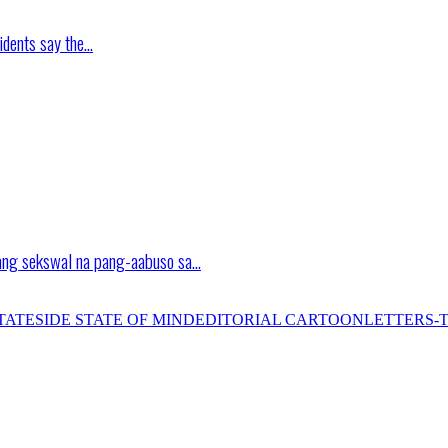
idents say the…
ang sekswal na pang-aabuso sa…
TATESIDE STATE OF MIND
EDITORIAL CARTOON
LETTERS-