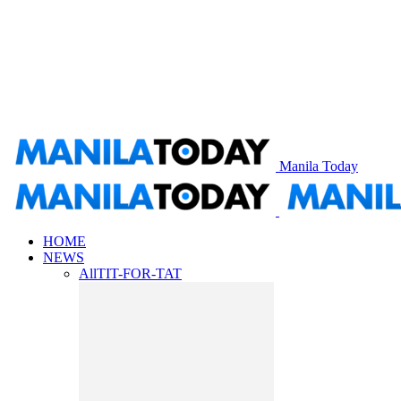
Manila Today
HOME
NEWS
All
TIT-FOR-TAT