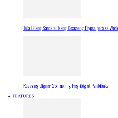
Tula Bilang Sandata: Isang Dosenang Piyesa para sa Worl
Rosas ng Digma: 25 Taon ng Pag-ibig at Pakikibaka
FEATURES