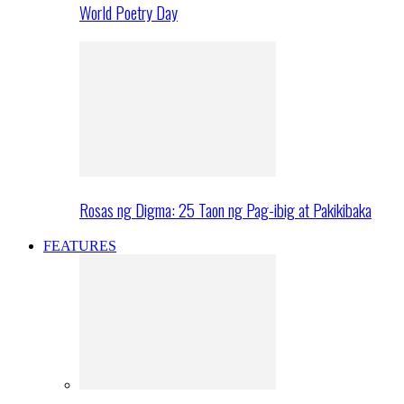
World Poetry Day
Rosas ng Digma: 25 Taon ng Pag-ibig at Pakikibaka
FEATURES