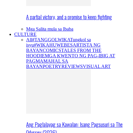
A partial victory, and a promise to keep fighting
Mga Salita mula sa Ibaba
CULTURE
All
#TANGGOLWIKA
Tungkol sa
isyu
#WIKAHUWEBES
ARTISTA NG
BAYAN
COMICS
TALES FROM THE
HOODIE
MGA KWENTO NG PAG-IBIG AT
PAGMAMAHAL SA
BAYAN
POETRY
REVIEWS
VISUAL ART
Ang Paglalayag sa Kawalan: Isang Pagsusuri sa The
Odyssey (2026)