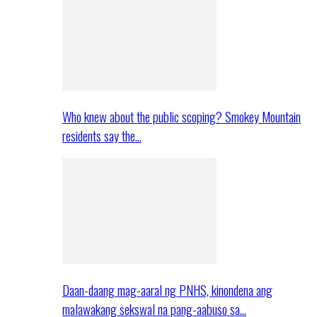
Who knew about the public scoping? Smokey Mountain
residents say the…
Daan-daang mag-aaral ng PNHS, kinondena ang
malawakang sekswal na pang-aabuso sa…