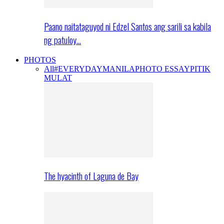
Paano naitataguyod ni Edzel Santos ang sarili sa kabila
ng patuloy…
PHOTOS
All
#EVERYDAYMANILA
PHOTO ESSAY
PITIK
MULAT
The hyacinth of Laguna de Bay