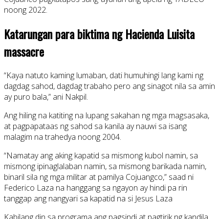
noong 2022.
Katarungan para biktima ng Hacienda Luisita
massacre
“Kaya natuto kaming lumaban, dati humuhingi lang kami ng
dagdag sahod, dagdag trabaho pero ang sinagot nila sa amin
ay puro bala,” ani Nakpil.
Ang hiling na katiting na lupang sakahan ng mga magsasaka,
at pagpapataas ng sahod sa kanila ay nauwi sa isang
malagim na trahedya noong 2004.
“Namatay ang aking kapatid sa mismong kubol namin, sa
mismong ipinaglalaban namin, sa mismong barikada namin,
binaril sila ng mga militar at pamilya Cojuangco,” saad ni
Federico Laza na hanggang sa ngayon ay hindi pa rin
tanggap ang nangyari sa kapatid na si Jesus Laza
Kabilang din sa programa ang pagsindi at pagtirik ng kandila