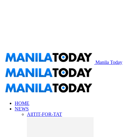
Manila Today
HOME
NEWS
All
TIT-FOR-TAT