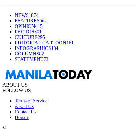
NEWS
1874
FEATURES
562
OPINION
415
PHOTOS
301
CULTURE
295
EDITORIAL CARTOON
161
INFOGRAPHICS
134
COLUMNS
82
STATEMENT
72
ABOUT US
FOLLOW US
Terms of Service
About Us
Contact Us
Donate
©