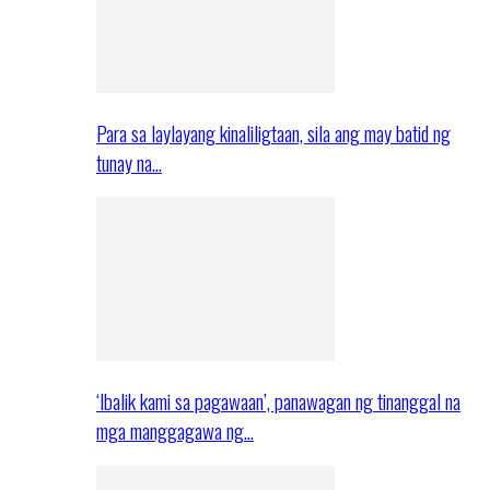
Para sa laylayang kinaliligtaan, sila ang may batid ng
tunay na…
‘Ibalik kami sa pagawaan’, panawagan ng tinanggal na
mga manggagawa ng…