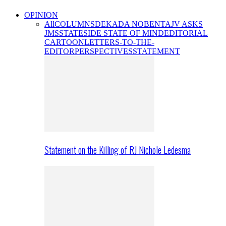
OPINION
All
COLUMNS
DEKADA NOBENTA
JV ASKS
JMS
STATESIDE STATE OF MIND
EDITORIAL
CARTOON
LETTERS-TO-THE-
EDITOR
PERSPECTIVES
STATEMENT
Statement on the Killing of RJ Nichole Ledesma