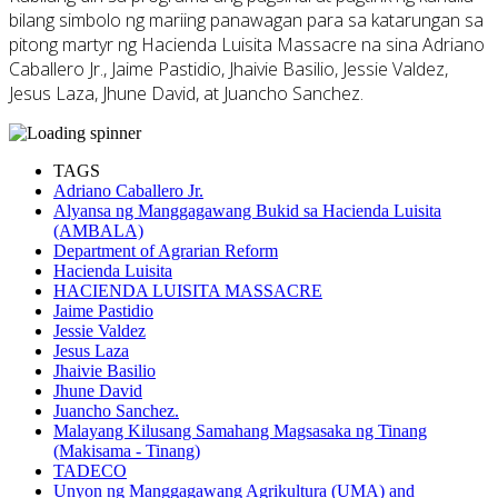
bilang simbolo ng mariing panawagan para sa katarungan sa
pitong martyr ng Hacienda Luisita Massacre na sina Adriano
Caballero Jr., Jaime Pastidio, Jhaivie Basilio, Jessie Valdez,
Jesus Laza, Jhune David, at Juancho Sanchez.
TAGS
Adriano Caballero Jr.
Alyansa ng Manggagawang Bukid sa Hacienda Luisita
(AMBALA)
Department of Agrarian Reform
Hacienda Luisita
HACIENDA LUISITA MASSACRE
Jaime Pastidio
Jessie Valdez
Jesus Laza
Jhaivie Basilio
Jhune David
Juancho Sanchez.
Malayang Kilusang Samahang Magsasaka ng Tinang
(Makisama - Tinang)
TADECO
Unyon ng Manggagawang Agrikultura (UMA) and