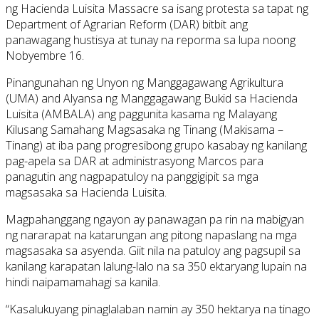
ng Hacienda Luisita Massacre sa isang protesta sa tapat ng
Department of Agrarian Reform (DAR) bitbit ang
panawagang hustisya at tunay na reporma sa lupa noong
Nobyembre 16.
Pinangunahan ng Unyon ng Manggagawang Agrikultura
(UMA) and Alyansa ng Manggagawang Bukid sa Hacienda
Luisita (AMBALA) ang paggunita kasama ng Malayang
Kilusang Samahang Magsasaka ng Tinang (Makisama –
Tinang) at iba pang progresibong grupo kasabay ng kanilang
pag-apela sa DAR at administrasyong Marcos para
panagutin ang nagpapatuloy na panggigipit sa mga
magsasaka sa Hacienda Luisita.
Magpahanggang ngayon ay panawagan pa rin na mabigyan
ng nararapat na katarungan ang pitong napaslang na mga
magsasaka sa asyenda. Giit nila na patuloy ang pagsupil sa
kanilang karapatan lalung-lalo na sa 350 ektaryang lupain na
hindi naipamamahagi sa kanila.
“Kasalukuyang pinaglalaban namin ay 350 hektarya na tinago