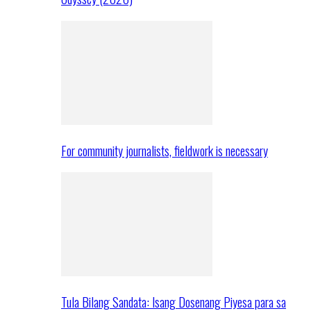
For community journalists, fieldwork is necessary
Tula Bilang Sandata: Isang Dosenang Piyesa para sa