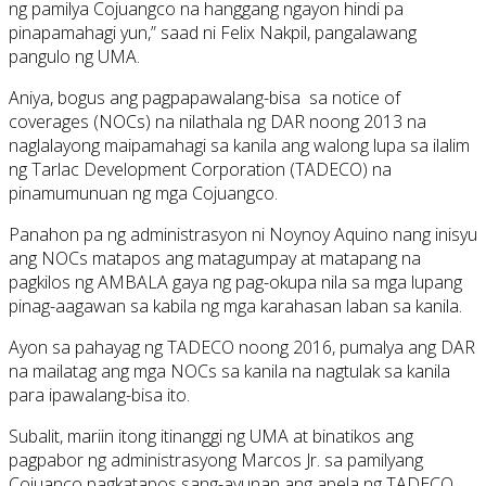
ng pamilya Cojuangco na hanggang ngayon hindi pa
pinapamahagi yun,” saad ni Felix Nakpil, pangalawang
pangulo ng UMA.
Aniya, bogus ang pagpapawalang-bisa sa notice of
coverages (NOCs) na nilathala ng DAR noong 2013 na
naglalayong maipamahagi sa kanila ang walong lupa sa ilalim
ng Tarlac Development Corporation (TADECO) na
pinamumunuan ng mga Cojuangco.
Panahon pa ng administrasyon ni Noynoy Aquino nang inisyu
ang NOCs matapos ang matagumpay at matapang na
pagkilos ng AMBALA gaya ng pag-okupa nila sa mga lupang
pinag-aagawan sa kabila ng mga karahasan laban sa kanila.
Ayon sa pahayag ng TADECO noong 2016, pumalya ang DAR
na mailatag ang mga NOCs sa kanila na nagtulak sa kanila
para ipawalang-bisa ito.
Subalit, mariin itong itinanggi ng UMA at binatikos ang
pagpabor ng administrasyong Marcos Jr. sa pamilyang
Cojuanco pagkatapos sang-ayunan ang apela ng TADECO