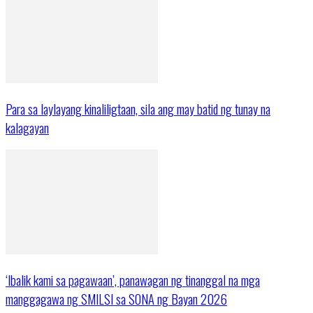
Para sa laylayang kinaliligtaan, sila ang may batid ng tunay na
kalagayan
‘Ibalik kami sa pagawaan’, panawagan ng tinanggal na mga
manggagawa ng SMILSI sa SONA ng Bayan 2026