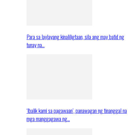
Para sa laylayang kinaliligtaan, sila ang may batid ng
tunay na…
‘Ibalik kami sa pagawaan’, panawagan ng tinanggal na
mga manggagawa ng…