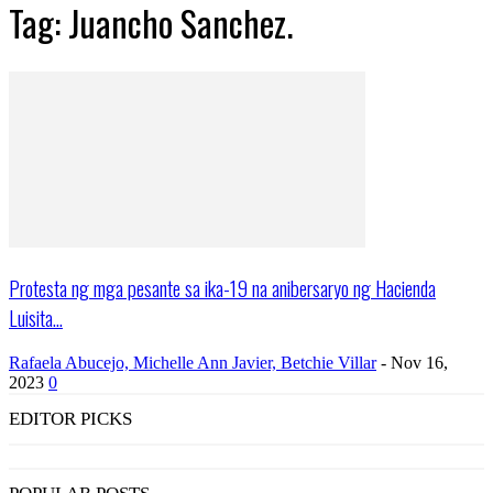
Tag: Juancho Sanchez.
Protesta ng mga pesante sa ika-19 na anibersaryo ng Hacienda
Luisita...
Rafaela Abucejo, Michelle Ann Javier, Betchie Villar
-
Nov 16,
2023
0
EDITOR PICKS