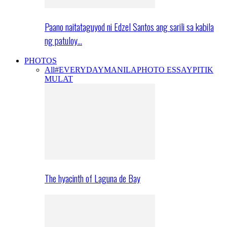
Paano naitataguyod ni Edzel Santos ang sarili sa kabila
ng patuloy…
PHOTOS
All
#EVERYDAYMANILA
PHOTO ESSAY
PITIK
MULAT
The hyacinth of Laguna de Bay