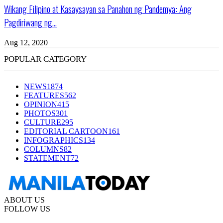
Wikang Filipino at Kasaysayan sa Panahon ng Pandemya: Ang
Pagdiriwang ng...
Aug 12, 2020
POPULAR CATEGORY
NEWS
1874
FEATURES
562
OPINION
415
PHOTOS
301
CULTURE
295
EDITORIAL CARTOON
161
INFOGRAPHICS
134
COLUMNS
82
STATEMENT
72
ABOUT US
FOLLOW US