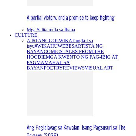
A partial victory, and a promise to keep fighting
Mga Salita mula sa Ibaba
CULTURE
All
#TANGGOLWIKA
Tungkol sa
isyu
#WIKAHUWEBES
ARTISTA NG
BAYAN
COMICS
TALES FROM THE
HOODIE
MGA KWENTO NG PAG-IBIG AT
PAGMAMAHAL SA
BAYAN
POETRY
REVIEWS
VISUAL ART
Ang Paglalayag sa Kawalan: Isang Pagsusuri sa The
Odyssey (2026)