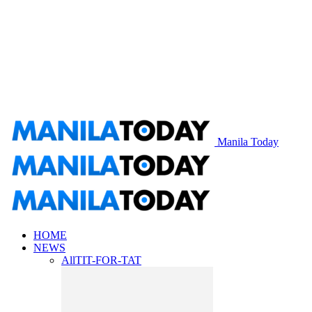
Manila Today
HOME
NEWS
All
TIT-FOR-TAT