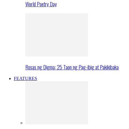
World Poetry Day
Rosas ng Digma: 25 Taon ng Pag-ibig at Pakikibaka
FEATURES