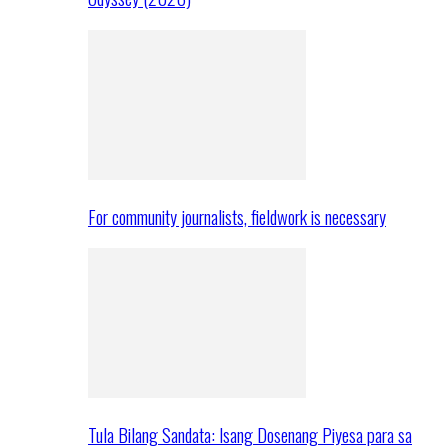
For community journalists, fieldwork is necessary
Tula Bilang Sandata: Isang Dosenang Piyesa para sa