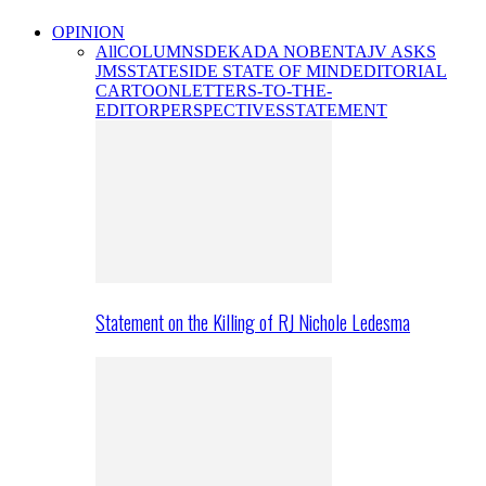
OPINION
All
COLUMNS
DEKADA NOBENTA
JV ASKS
JMS
STATESIDE STATE OF MIND
EDITORIAL
CARTOON
LETTERS-TO-THE-
EDITOR
PERSPECTIVES
STATEMENT
Statement on the Killing of RJ Nichole Ledesma