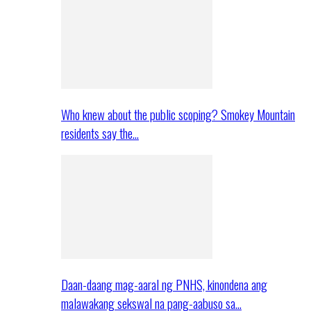
Who knew about the public scoping? Smokey Mountain
residents say the…
Daan-daang mag-aaral ng PNHS, kinondena ang
malawakang sekswal na pang-aabuso sa…