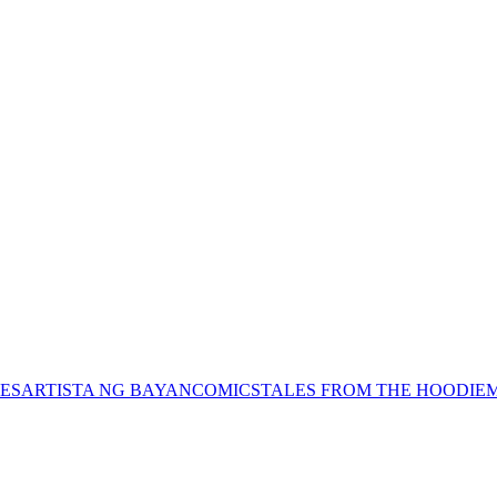
ES
ARTISTA NG BAYAN
COMICS
TALES FROM THE HOODIE
M