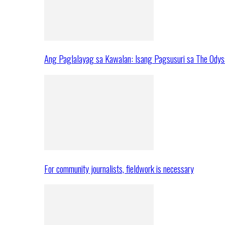
Ang Paglalayag sa Kawalan: Isang Pagsusuri sa The Ody
For community journalists, fieldwork is necessary