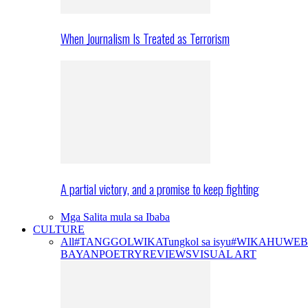
When Journalism Is Treated as Terrorism
A partial victory, and a promise to keep fighting
Mga Salita mula sa Ibaba
CULTURE
All
#TANGGOLWIKA
Tungkol sa isyu
#WIKAHUWEB
BAYAN
POETRY
REVIEWS
VISUAL ART