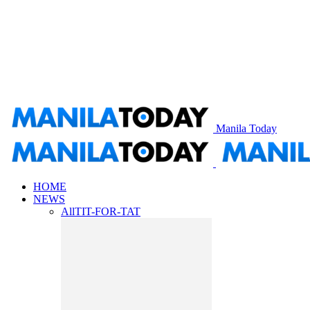
Manila Today
HOME
NEWS
All
TIT-FOR-TAT