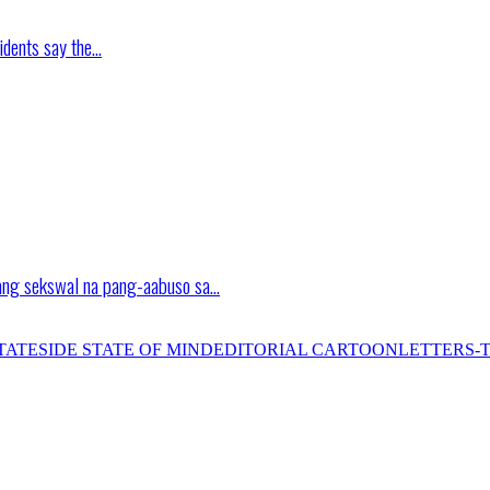
idents say the…
ang sekswal na pang-aabuso sa…
TATESIDE STATE OF MIND
EDITORIAL CARTOON
LETTERS-