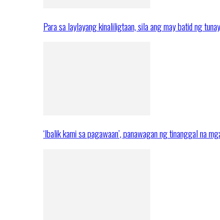
Para sa laylayang kinaliligtaan, sila ang may batid ng tuna
‘Ibalik kami sa pagawaan’, panawagan ng tinanggal na 