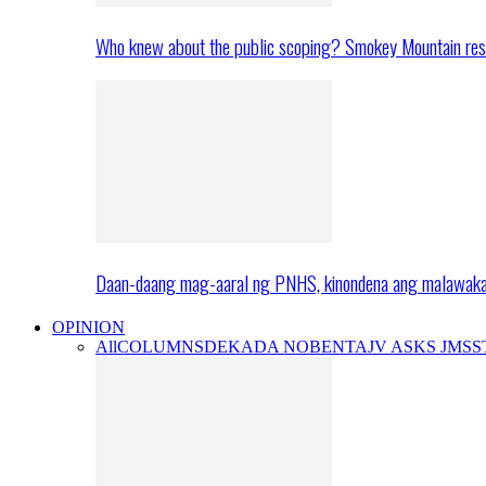
Who knew about the public scoping? Smokey Mountain res
Daan-daang mag-aaral ng PNHS, kinondena ang malawak
OPINION
All
COLUMNS
DEKADA NOBENTA
JV ASKS JMS
S