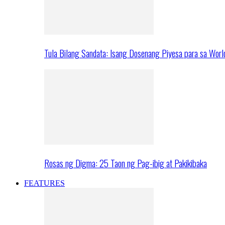
Tula Bilang Sandata: Isang Dosenang Piyesa para sa Worl
Rosas ng Digma: 25 Taon ng Pag-ibig at Pakikibaka
FEATURES