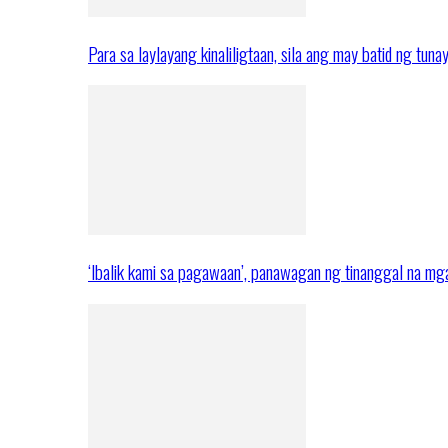
Para sa laylayang kinaliligtaan, sila ang may batid ng tuna
‘Ibalik kami sa pagawaan’, panawagan ng tinanggal na 