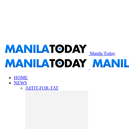
Manila Today
HOME
NEWS
All
TIT-FOR-TAT