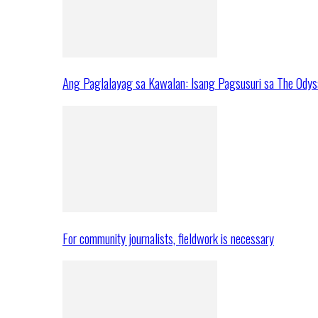
Ang Paglalayag sa Kawalan: Isang Pagsusuri sa The Ody
For community journalists, fieldwork is necessary