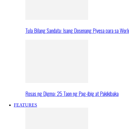
Tula Bilang Sandata: Isang Dosenang Piyesa para sa Worl
Rosas ng Digma: 25 Taon ng Pag-ibig at Pakikibaka
FEATURES