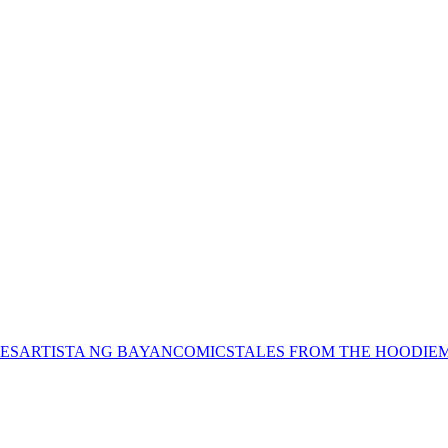
ES
ARTISTA NG BAYAN
COMICS
TALES FROM THE HOODIE
M