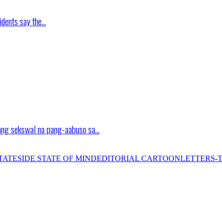
idents say the…
ang sekswal na pang-aabuso sa…
TATESIDE STATE OF MIND
EDITORIAL CARTOON
LETTERS-