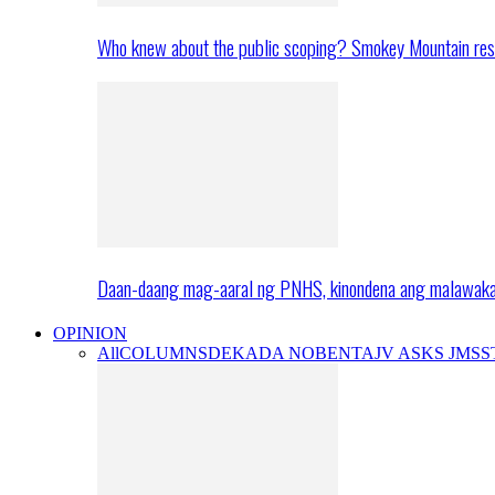
Who knew about the public scoping? Smokey Mountain res
Daan-daang mag-aaral ng PNHS, kinondena ang malawak
OPINION
All
COLUMNS
DEKADA NOBENTA
JV ASKS JMS
S