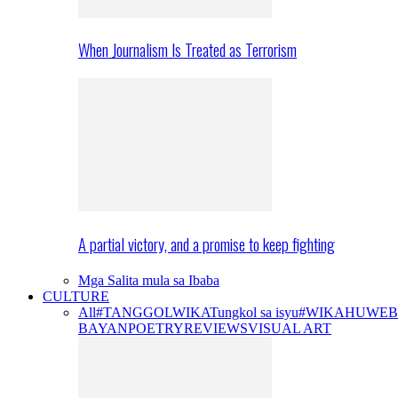
When Journalism Is Treated as Terrorism
A partial victory, and a promise to keep fighting
Mga Salita mula sa Ibaba
CULTURE
All
#TANGGOLWIKA
Tungkol sa isyu
#WIKAHUWEB
BAYAN
POETRY
REVIEWS
VISUAL ART