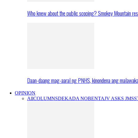
Who knew about the public scoping? Smokey Mountain res
Daan-daang mag-aaral ng PNHS, kinondena ang malawak
OPINION
All
COLUMNS
DEKADA NOBENTA
JV ASKS JMS
S