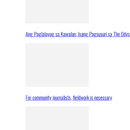
Ang Paglalayag sa Kawalan: Isang Pagsusuri sa The Ody
For community journalists, fieldwork is necessary