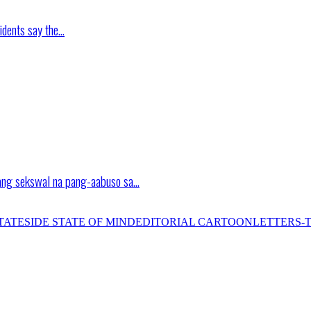
idents say the…
ang sekswal na pang-aabuso sa…
TATESIDE STATE OF MIND
EDITORIAL CARTOON
LETTERS-