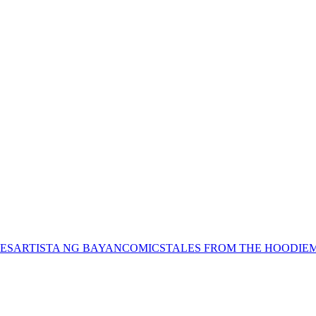
ES
ARTISTA NG BAYAN
COMICS
TALES FROM THE HOODIE
M