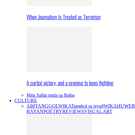
When Journalism Is Treated as Terrorism
A partial victory, and a promise to keep fighting
Mga Salita mula sa Ibaba
CULTURE
All
#TANGGOLWIKA
Tungkol sa isyu
#WIKAHUWEB
BAYAN
POETRY
REVIEWS
VISUAL ART