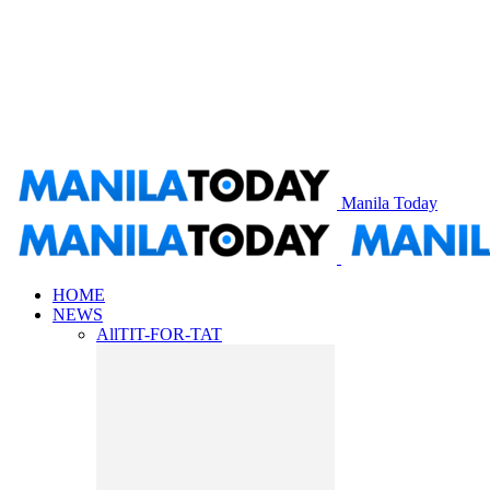
Manila Today
HOME
NEWS
All
TIT-FOR-TAT