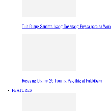
Tula Bilang Sandata: Isang Dosenang Piyesa para sa Worl
Rosas ng Digma: 25 Taon ng Pag-ibig at Pakikibaka
FEATURES