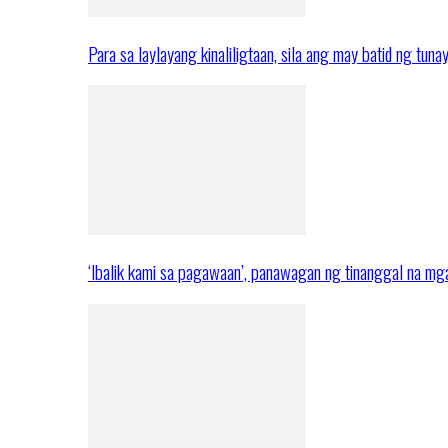
Para sa laylayang kinaliligtaan, sila ang may batid ng tuna
‘Ibalik kami sa pagawaan’, panawagan ng tinanggal na 