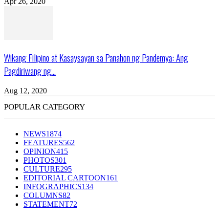
Apr 26, 2020
Wikang Filipino at Kasaysayan sa Panahon ng Pandemya: Ang
Pagdiriwang ng...
Aug 12, 2020
POPULAR CATEGORY
NEWS
1874
FEATURES
562
OPINION
415
PHOTOS
301
CULTURE
295
EDITORIAL CARTOON
161
INFOGRAPHICS
134
COLUMNS
82
STATEMENT
72