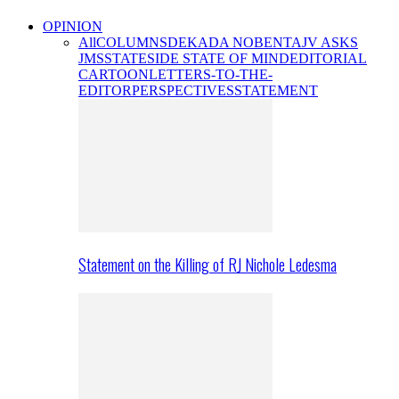
OPINION
All
COLUMNS
DEKADA NOBENTA
JV ASKS
JMS
STATESIDE STATE OF MIND
EDITORIAL
CARTOON
LETTERS-TO-THE-
EDITOR
PERSPECTIVES
STATEMENT
Statement on the Killing of RJ Nichole Ledesma