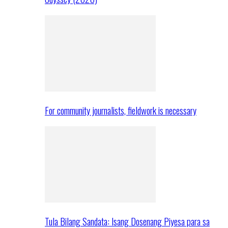
For community journalists, fieldwork is necessary
Tula Bilang Sandata: Isang Dosenang Piyesa para sa