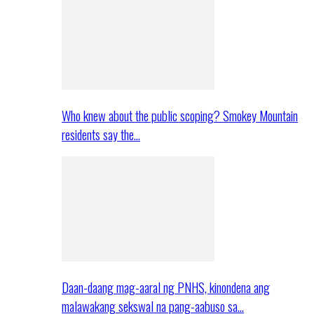
Who knew about the public scoping? Smokey Mountain
residents say the…
Daan-daang mag-aaral ng PNHS, kinondena ang
malawakang sekswal na pang-aabuso sa…