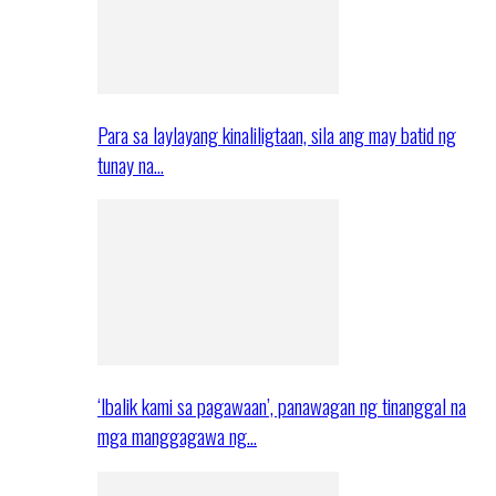
Para sa laylayang kinaliligtaan, sila ang may batid ng
tunay na…
‘Ibalik kami sa pagawaan’, panawagan ng tinanggal na
mga manggagawa ng…