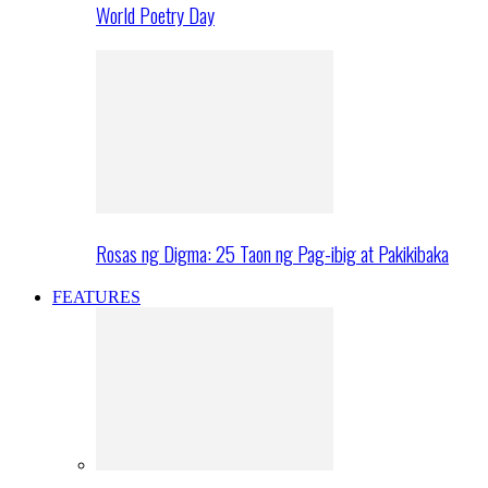
World Poetry Day
Rosas ng Digma: 25 Taon ng Pag-ibig at Pakikibaka
FEATURES