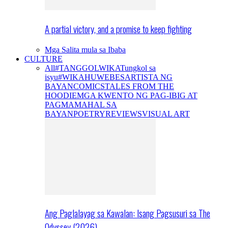
A partial victory, and a promise to keep fighting
Mga Salita mula sa Ibaba
CULTURE
All
#TANGGOLWIKA
Tungkol sa
isyu
#WIKAHUWEBES
ARTISTA NG
BAYAN
COMICS
TALES FROM THE
HOODIE
MGA KWENTO NG PAG-IBIG AT
PAGMAMAHAL SA
BAYAN
POETRY
REVIEWS
VISUAL ART
Ang Paglalayag sa Kawalan: Isang Pagsusuri sa The
Odyssey (2026)