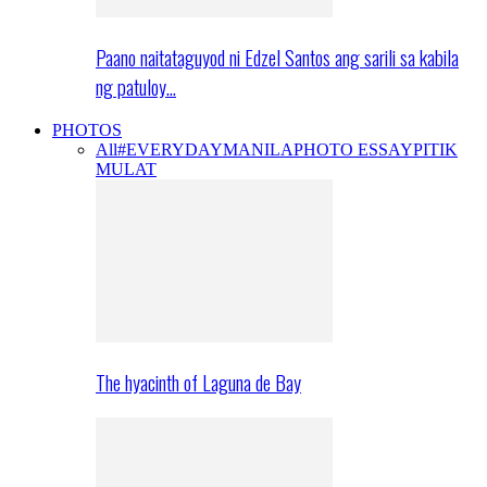
Paano naitataguyod ni Edzel Santos ang sarili sa kabila
ng patuloy…
PHOTOS
All
#EVERYDAYMANILA
PHOTO ESSAY
PITIK
MULAT
The hyacinth of Laguna de Bay