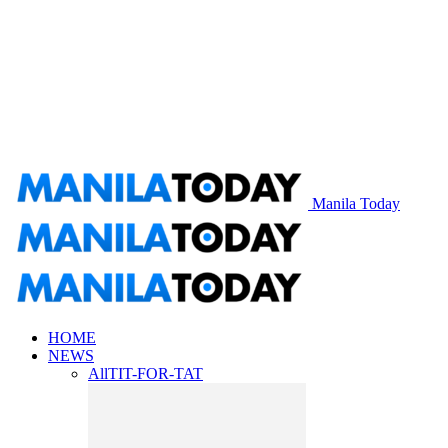
Manila Today
HOME
NEWS
All
TIT-FOR-TAT