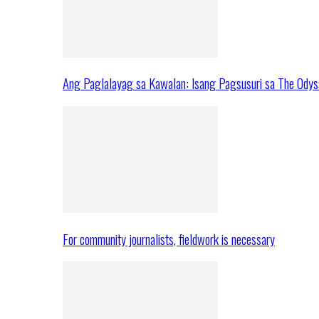
Ang Paglalayag sa Kawalan: Isang Pagsusuri sa The Ody
For community journalists, fieldwork is necessary