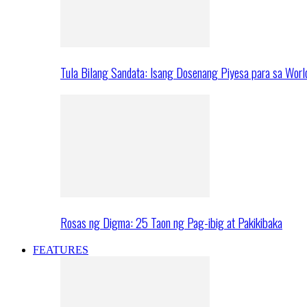
Tula Bilang Sandata: Isang Dosenang Piyesa para sa Worl
Rosas ng Digma: 25 Taon ng Pag-ibig at Pakikibaka
FEATURES