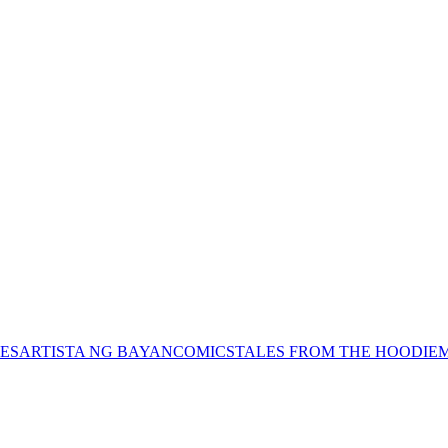
ES
ARTISTA NG BAYAN
COMICS
TALES FROM THE HOODIE
M