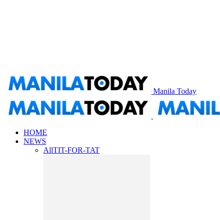
Manila Today
HOME
NEWS
All
TIT-FOR-TAT