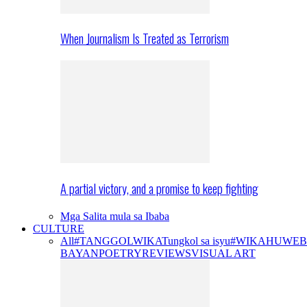
When Journalism Is Treated as Terrorism
A partial victory, and a promise to keep fighting
Mga Salita mula sa Ibaba
CULTURE
All
#TANGGOLWIKA
Tungkol sa isyu
#WIKAHUWEB
BAYAN
POETRY
REVIEWS
VISUAL ART