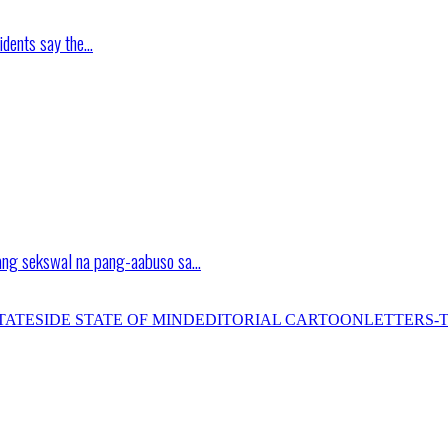
idents say the…
ang sekswal na pang-aabuso sa…
TATESIDE STATE OF MIND
EDITORIAL CARTOON
LETTERS-