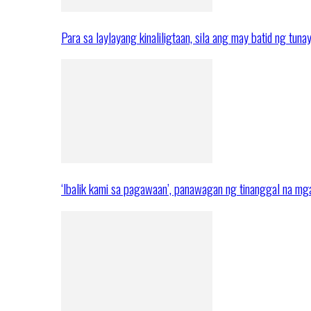
Para sa laylayang kinaliligtaan, sila ang may batid ng tuna
‘Ibalik kami sa pagawaan’, panawagan ng tinanggal na 