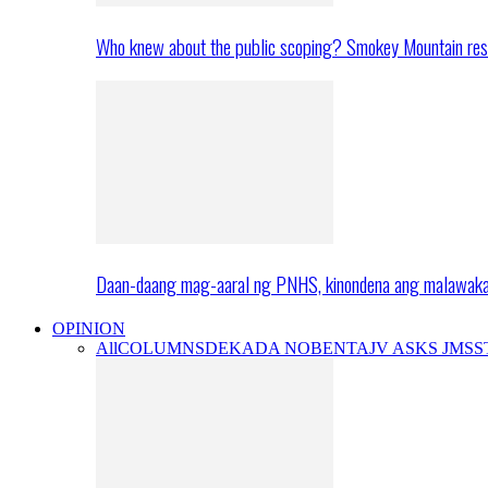
Who knew about the public scoping? Smokey Mountain res
Daan-daang mag-aaral ng PNHS, kinondena ang malawak
OPINION
All
COLUMNS
DEKADA NOBENTA
JV ASKS JMS
S