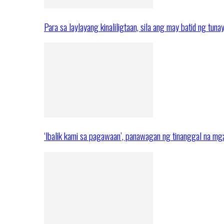
Para sa laylayang kinaliligtaan, sila ang may batid ng tuna
‘Ibalik kami sa pagawaan’, panawagan ng tinanggal na 