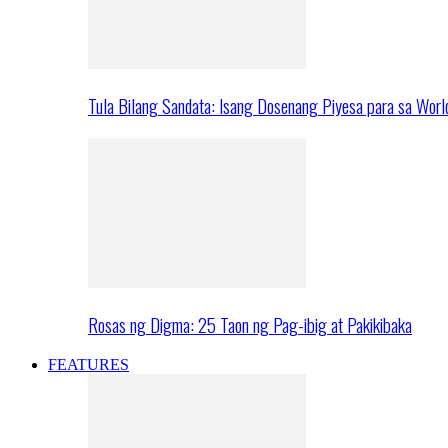
Tula Bilang Sandata: Isang Dosenang Piyesa para sa Worl
Rosas ng Digma: 25 Taon ng Pag-ibig at Pakikibaka
FEATURES