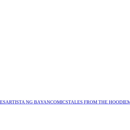
ES
ARTISTA NG BAYAN
COMICS
TALES FROM THE HOODIE
M