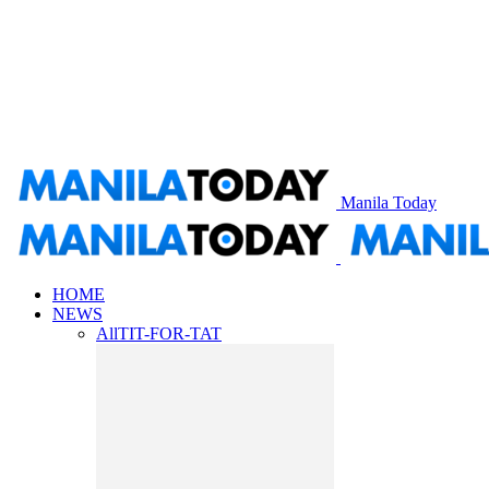
Manila Today
HOME
NEWS
All
TIT-FOR-TAT