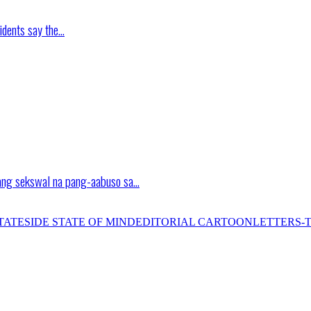
idents say the…
ang sekswal na pang-aabuso sa…
TATESIDE STATE OF MIND
EDITORIAL CARTOON
LETTERS-