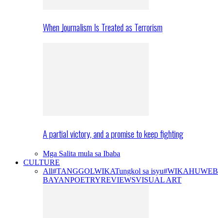
When Journalism Is Treated as Terrorism
A partial victory, and a promise to keep fighting
Mga Salita mula sa Ibaba
CULTURE
All
#TANGGOLWIKA
Tungkol sa isyu
#WIKAHUWEB
BAYAN
POETRY
REVIEWS
VISUAL ART