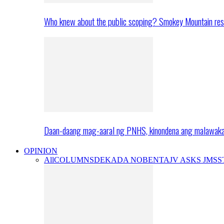
Who knew about the public scoping? Smokey Mountain res
Daan-daang mag-aaral ng PNHS, kinondena ang malawak
OPINION
All
COLUMNS
DEKADA NOBENTA
JV ASKS JMS
S