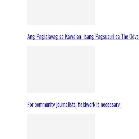
Ang Paglalayag sa Kawalan: Isang Pagsusuri sa The Ody
For community journalists, fieldwork is necessary