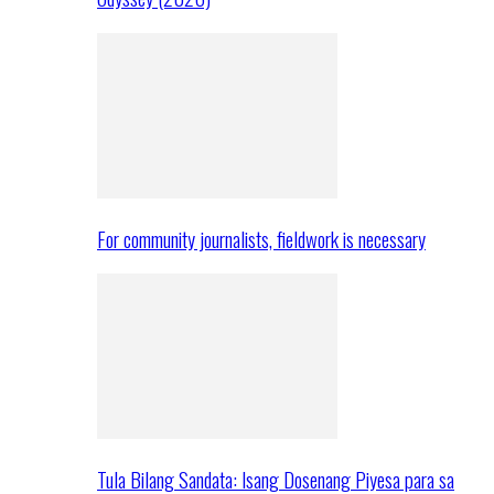
For community journalists, fieldwork is necessary
Tula Bilang Sandata: Isang Dosenang Piyesa para sa