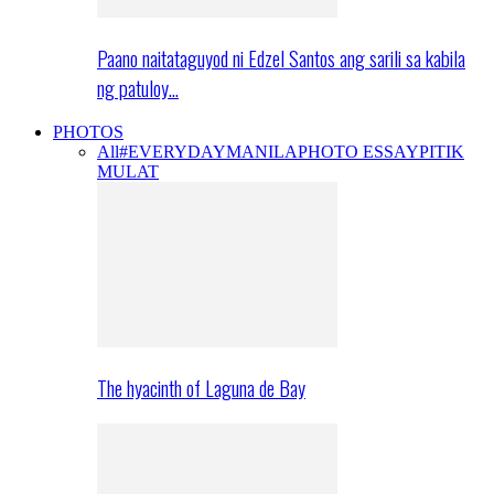
Paano naitataguyod ni Edzel Santos ang sarili sa kabila
ng patuloy…
PHOTOS
All
#EVERYDAYMANILA
PHOTO ESSAY
PITIK
MULAT
The hyacinth of Laguna de Bay