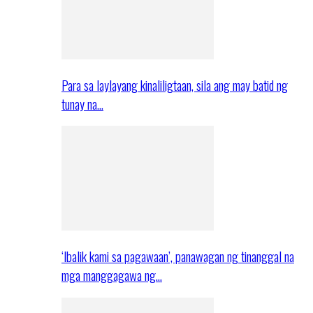
Para sa laylayang kinaliligtaan, sila ang may batid ng
tunay na…
‘Ibalik kami sa pagawaan’, panawagan ng tinanggal na
mga manggagawa ng…