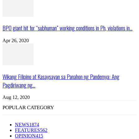
BPO giant hit for “subhuman” working conditions in Ph, violations in...
Apr 26, 2020
Wikang Filipino at Kasaysayan sa Panahon ng Pandemya: Ang
Pagdiriwang ng...
Aug 12, 2020
POPULAR CATEGORY
NEWS
1874
FEATURES
562
OPINION
415