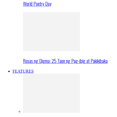
World Poetry Day
Rosas ng Digma: 25 Taon ng Pag-ibig at Pakikibaka
FEATURES