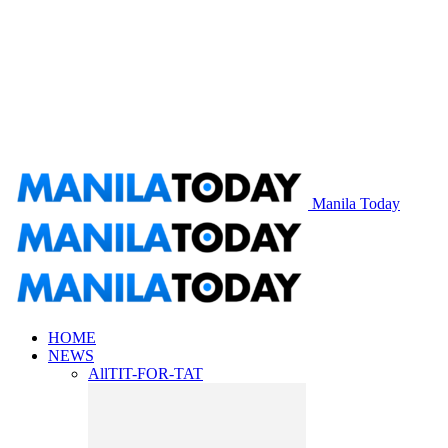
Manila Today
HOME
NEWS
All
TIT-FOR-TAT