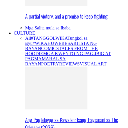
A partial victory, and a promise to keep fighting
Mga Salita mula sa Ibaba
CULTURE
All
#TANGGOLWIKA
Tungkol sa
isyu
#WIKAHUWEBES
ARTISTA NG
BAYAN
COMICS
TALES FROM THE
HOODIE
MGA KWENTO NG PAG-IBIG AT
PAGMAMAHAL SA
BAYAN
POETRY
REVIEWS
VISUAL ART
Ang Paglalayag sa Kawalan: Isang Pagsusuri sa The
Odyssey (2026)