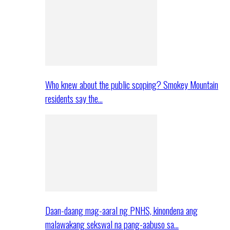
Who knew about the public scoping? Smokey Mountain
residents say the…
Daan-daang mag-aaral ng PNHS, kinondena ang
malawakang sekswal na pang-aabuso sa…