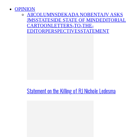
OPINION
All
COLUMNS
DEKADA NOBENTA
JV ASKS
JMS
STATESIDE STATE OF MIND
EDITORIAL
CARTOON
LETTERS-TO-THE-
EDITOR
PERSPECTIVES
STATEMENT
Statement on the Killing of RJ Nichole Ledesma